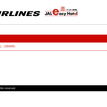
（OD008）
ghts reserved.