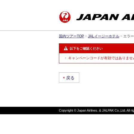
国内ツアーTOP
>
JALイージーホテル
>
エラー
以下をご確認ください
キャンペーンコードが有効ではありません
戻る
Copyright © Japan Airlines. & JALPAK Co.,Ltd. All ri