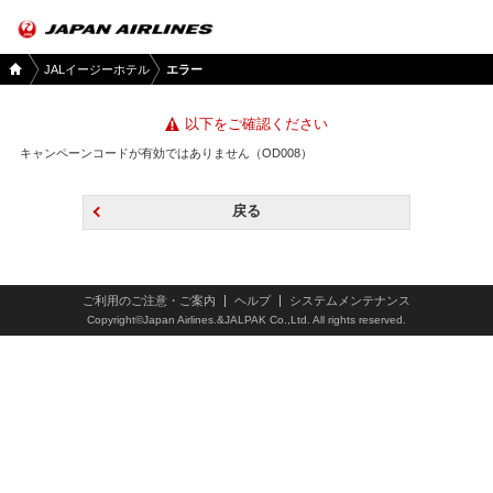
国内
JALイージーホテル
エラー
ツア
ー
TOP
以下をご確認ください
キャンペーンコードが有効ではありません（OD008）
戻る
ご利用のご注意・ご案内
ヘルプ
システムメンテナンス
Copyright©Japan Airlines.&JALPAK Co.,Ltd. All rights reserved.