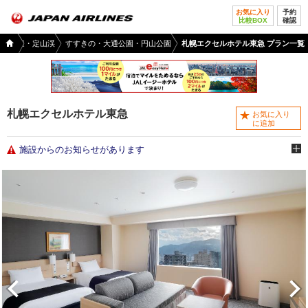
お気に入り
予約
比較BOX
確認
国内
幌市周辺・定山渓
すすきの・大通公園・円山公園
札幌エクセルホテル東急 プラン一覧
ツア
ー
TOP
札幌エクセルホテル東急
お気に入り
に追加
施設からのお知らせがあります
前へ
次へ