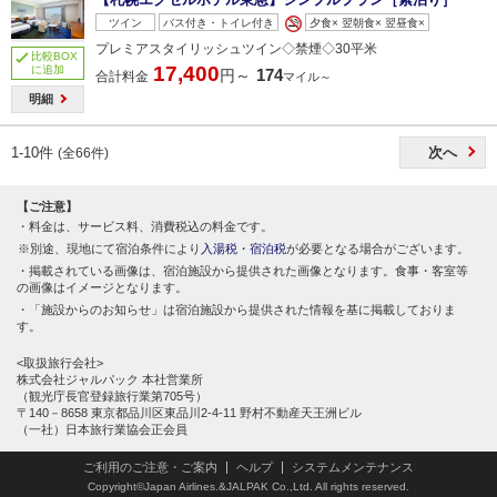
ツイン
バス付き・トイレ付き
夕食× 翌朝食× 翌昼食×
プレミアスタイリッシュツイン◇禁煙◇30平米
比較BOX
17,400
に追加
174
円～
合計料金
マイル～
明細
1-10件
次へ
(全66件)
【ご注意】
料金は、サービス料、消費税込の料金です。
別途、現地にて宿泊条件により
入湯税・宿泊税
が必要となる場合がございます。
掲載されている画像は、宿泊施設から提供された画像となります。食事・客室等
の画像はイメージとなります。
「施設からのお知らせ」は宿泊施設から提供された情報を基に掲載しておりま
す。
<取扱旅行会社>
株式会社ジャルパック 本社営業所
（観光庁長官登録旅行業第705号）
〒140－8658 東京都品川区東品川2-4-11 野村不動産天王洲ビル
（一社）日本旅行業協会正会員
ご利用のご注意・ご案内
ヘルプ
システムメンテナンス
Copyright©Japan Airlines.&JALPAK Co.,Ltd. All rights reserved.