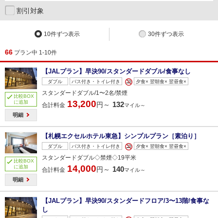
割引対象
10件ずつ表示
30件ずつ表示
66
プラン中 1-10件
【JALプラン】早決90/スタンダードダブル/食事なし
ダブル
バス付き・トイレ付き
夕食× 翌朝食× 翌昼食×
スタンダードダブル/1〜2名/禁煙
比較BOX
13,200
に追加
132
円～
合計料金
マイル～
明細
【札幌エクセルホテル東急】シンプルプラン［素泊り］
ダブル
バス付き・トイレ付き
夕食× 翌朝食× 翌昼食×
スタンダードダブル◇禁煙◇19平米
比較BOX
14,000
に追加
140
円～
合計料金
マイル～
明細
【JALプラン】早決90/スタンダードフロア/3〜13階/食事な
し