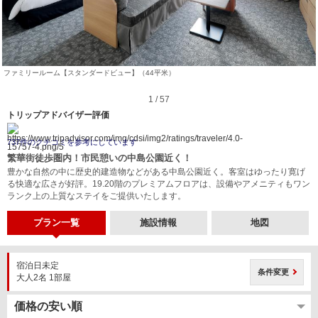
ファミリールーム【スタンダードビュー】（44平米）
1 / 57
トリップアドバイザー評価
737件のクチコミを参考にしています
繁華街徒歩圏内！市民憩いの中島公園近く！
豊かな自然の中に歴史的建造物などがある中島公園近く。客室はゆったり寛げ
る快適な広さが好評。19.20階のプレミアムフロアは、設備やアメニティもワン
ランク上の上質なステイをご提供いたします。
プラン一覧
施設情報
地図
宿泊日未定
条件変更
大人2名 1部屋