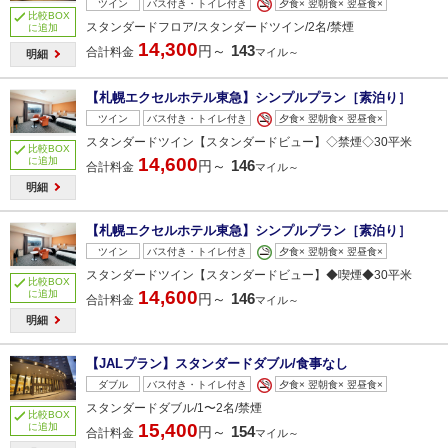
ツイン
バス付き・トイレ付き
夕食× 翌朝食× 翌昼食×
比較BOX
スタンダードフロア/スタンダードツイン/2名/禁煙
に追加
14,300
143
円～
合計料金
マイル～
明細
【札幌エクセルホテル東急】シンプルプラン［素泊り］
ツイン
バス付き・トイレ付き
夕食× 翌朝食× 翌昼食×
スタンダードツイン【スタンダードビュー】◇禁煙◇30平米
比較BOX
14,600
に追加
146
円～
合計料金
マイル～
明細
【札幌エクセルホテル東急】シンプルプラン［素泊り］
ツイン
バス付き・トイレ付き
夕食× 翌朝食× 翌昼食×
スタンダードツイン【スタンダードビュー】◆喫煙◆30平米
比較BOX
14,600
に追加
146
円～
合計料金
マイル～
明細
【JALプラン】スタンダードダブル/食事なし
ダブル
バス付き・トイレ付き
夕食× 翌朝食× 翌昼食×
スタンダードダブル/1〜2名/禁煙
比較BOX
15,400
に追加
154
円～
合計料金
マイル～