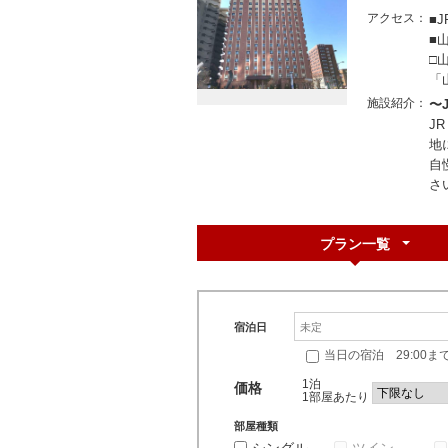
アクセス
■
■
□
「
施設紹介
〜
J
地
自
さ
プラン一覧
宿泊日
当日の宿泊 29:00ま
1泊
価格
1部屋あたり
部屋種類