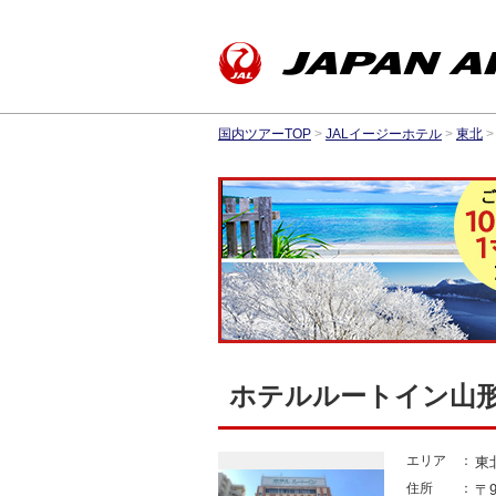
国内ツアーTOP
>
JALイージーホテル
>
東北
>
ホテルルートイン山
エリア
東
住所
〒