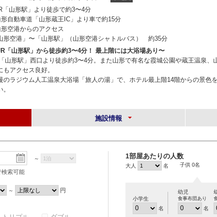
JR「山形駅」より徒歩で約3〜4分
山形自動車道「山形蔵王IC」より車で約15分
山形空港からのアクセス
山形空港」〜「山形駅」（山形空港シャトルバス） 約35分
JR「山形駅」から徒歩約3〜4分！ 最上階には大浴場あり〜
R「山形駅」西口より徒歩約3〜4分。また山形で有名な霞城公園や蔵王温泉、
にもアクセス良好。
慢のラジウム人工温泉大浴場「旅人の湯」で、ホテル最上階14階からの景色
い。
施設情報
1部屋あたりの人数
～
子供 0名
大人
名
で検索可能
円
～
幼児
小学生
食事布団あり
名
名