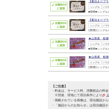
【素泊まりプラ
比較BOX
シングル
バス
に追加
■喫煙■シング
【素泊まりプラ
比較BOX
シングル
バス
に追加
□禁煙□シング
★山形産 桧箸
比較BOX
シングル
バス
に追加
■喫煙■シング
★山形産 桧箸
比較BOX
シングル
バス
に追加
□禁煙□シング
【ご注意】
料金は、サービス料、消費税込の料金
※別途、現地にて宿泊条件により
掲載されている画像は、宿泊施設から
「施設からのお知らせ」は宿泊施設か