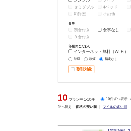
シングル
ツイン
セミダブル
4ベッド
和洋室
その他
食事
朝食付き
食事なし
３食付き
部屋のこだわり
インターネット無料（Wi-Fi）
禁煙
喫煙
指定なし
割引対象
10
10件ずつ表示
プラン中 1-10件
並べ替え
価格の安い順
マイルの多い順
【早期予約】３