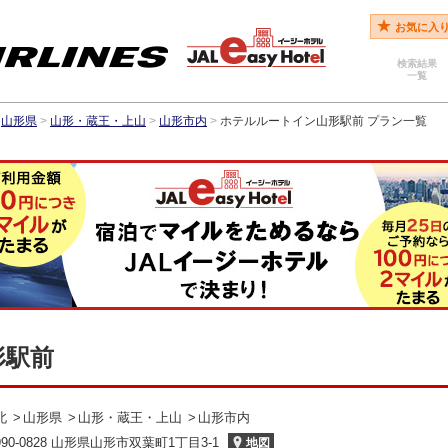
お気に入
検索結果
一覧
山形県
>
山形・蔵王・上山
>
山形市内
>
ホテルルートイン山形駅前 プラン一覧
形駅前
北
山形県
山形・蔵王・上山
山形市内
990-0828 山形県山形市双葉町1丁目3-1
地図