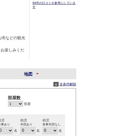
99件の口コミを参考にしていま
す
山寺などの観光
をお楽しみくだ
地図
全条件解除
部屋数
部屋
幼児
幼児
幼児
食事あり
布団あり
食事布団なし
名
名
名