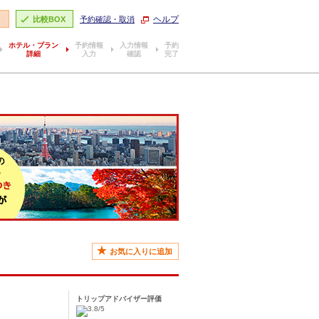
ヘルプ
り
比較BOX
予約確認・取消
ホテル・プラン
予約情報
入力情報
予約
詳細
入力
確認
完了
お気に入りに追加
トリップアドバイザー評価