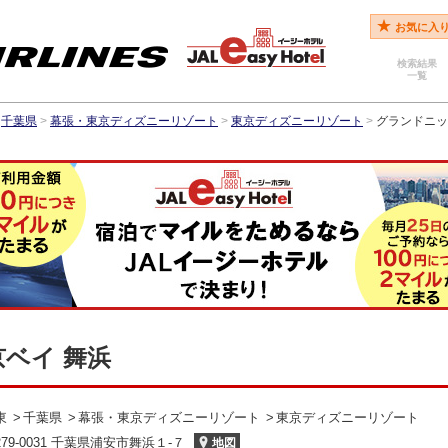
お気に入
検索結果
一覧
千葉県
>
幕張・東京ディズニーリゾート
>
東京ディズニーリゾート
>
グランドニッ
ベイ 舞浜
東
千葉県
幕張・東京ディズニーリゾート
東京ディズニーリゾート
279-0031 千葉県浦安市舞浜１‐７
地図