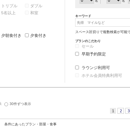
名
名
トリプル
ダブル
5名以上
和室
キーワード
スペース区切りで複数検索が可能
夕朝食付き
夕食付き
プランのこだわり
セール
早期予約限定
ラウンジ利用可
ホテル会員特典利用可
示
30件ずつ表示
1
2
3
条件にあったプラン・部屋・食事