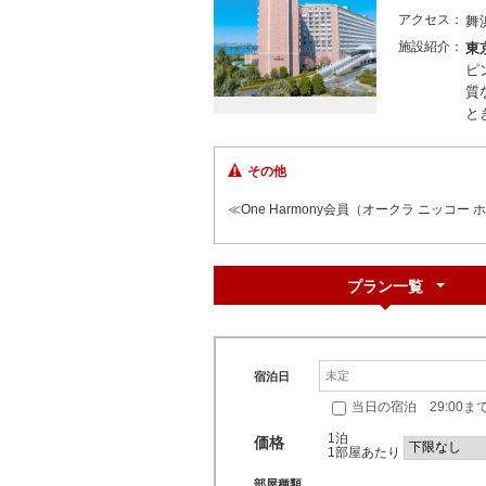
アクセス
舞
施設紹介
東
ピ
質
と
その他
≪One Harmony会員（オークラ ニッコ
詳細は下記サイトにてご確認ください。
https://oneharmony.com/jp/Membership
プラン一覧
宿泊日
当日の宿泊 29:00ま
1泊
価格
1部屋あたり
部屋種類