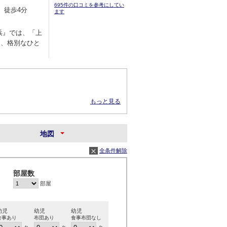
695件の口コミを参考にしてい
、徒歩4分
ます
浜』では、「上
に、格別なひと
もっと見る
地図
全条件解除
部屋数
部屋
幼児
幼児
幼児
食事あり
布団あり
食事布団なし