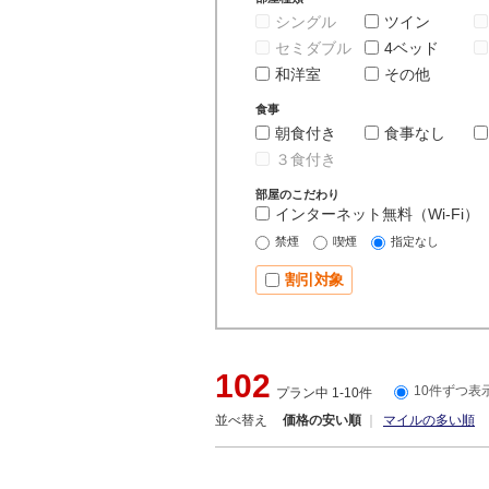
シングル
ツイン
セミダブル
4ベッド
和洋室
その他
食事
朝食付き
食事なし
３食付き
部屋のこだわり
インターネット無料（Wi-Fi）
禁煙
喫煙
指定なし
割引対象
102
10件ずつ表
プラン中 1-10件
並べ替え
価格の安い順
マイルの多い順