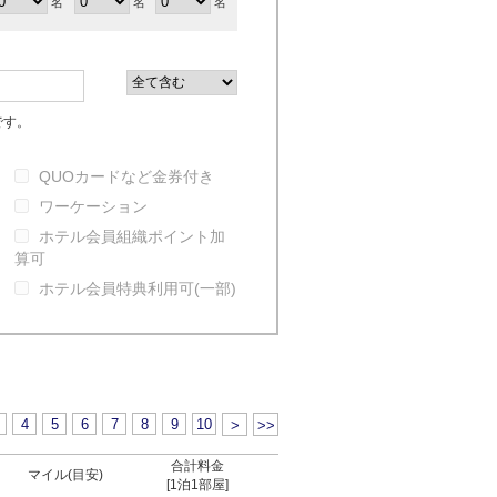
名
名
名
です。
QUOカードなど金券付き
ワーケーション
ホテル会員組織ポイント加
算可
ホテル会員特典利用可(一部)
4
5
6
7
8
9
10
>
>>
合計料金
マイル(目安)
[1泊1部屋]