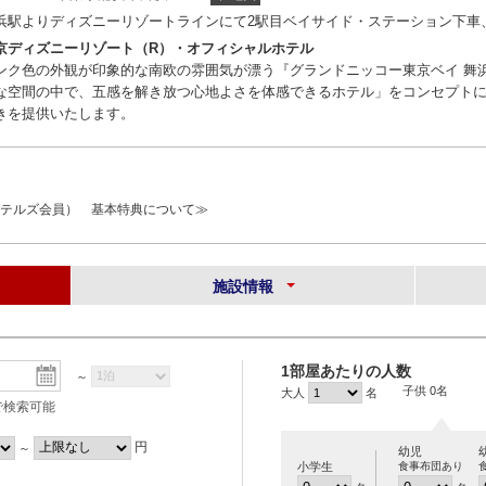
浜駅よりディズニーリゾートラインにて2駅目ベイサイド・ステーション下車
京ディズニーリゾート（R）・オフィシャルホテル
ンク色の外観が印象的な南欧の雰囲気が漂う『グランドニッコー東京ベイ 舞
な空間の中で、五感を解き放つ心地よさを体感できるホテル」をコンセプト
きを提供いたします。
ー ホテルズ会員） 基本特典について≫
施設情報
1部屋あたりの人数
～
子供 0名
大人
名
で検索可能
円
～
幼児
小学生
食事布団あり