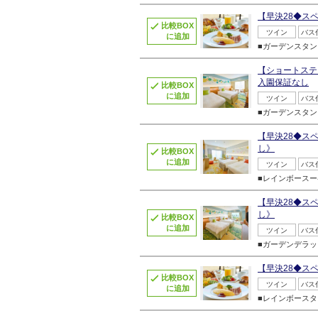
【早決28◆ス
比較BOX
ツイン
バス
に追加
■ガーデンスタン
【ショートステ
入園保証なし
比較BOX
に追加
ツイン
バス
■ガーデンスタン
【早決28◆ス
し》
比較BOX
に追加
ツイン
バス
■レインボースー
【早決28◆ス
し》
比較BOX
に追加
ツイン
バス
■ガーデンデラッ
【早決28◆ス
比較BOX
ツイン
バス
に追加
■レインボースタ