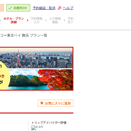
ヘルプ
り
比較BOX
予約確認・取消
ホテル・プラン
予約情報
入力情報
予約
詳細
入力
確認
完了
コー東京ベイ 舞浜 プラン一覧
お気に入りに追加
トリップアドバイザー評価