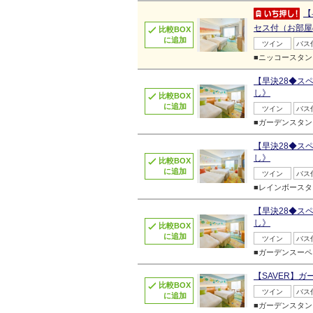
【
セス付（お部屋
比較BOX
に追加
ツイン
バス
■ニッコースタン
【早決28◆ス
し》
比較BOX
に追加
ツイン
バス
■ガーデンスタン
【早決28◆ス
し》
比較BOX
に追加
ツイン
バス
■レインボースタ
【早決28◆ス
し》
比較BOX
に追加
ツイン
バス
■ガーデンスーペ
【SAVER】
比較BOX
ツイン
バス
に追加
■ガーデンスタン