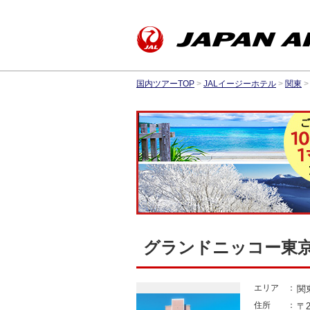
国内ツアーTOP
>
JALイージーホテル
>
関東
>
グランドニッコー東京
エリア
関
住所
〒