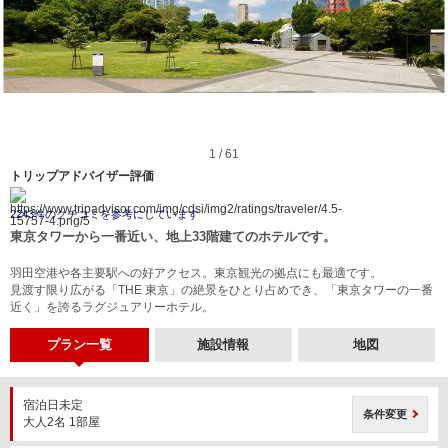
1 / 61
トリップアドバイザー評価
2243件のクチコミを参考にしています
東京タワーから一番近い、地上33階建てのホテルです。
羽田空港や各主要駅への好アクセス。東京観光の拠点にも最適です。
見渡す限り広がる「THE 東京」の絶景をひとり占めでき、「東京タワーの一番
近く」を誇るラグジュアリーホテル。
プラン一覧
施設情報
地図
宿泊日未定
条件変更
大人2名 1部屋