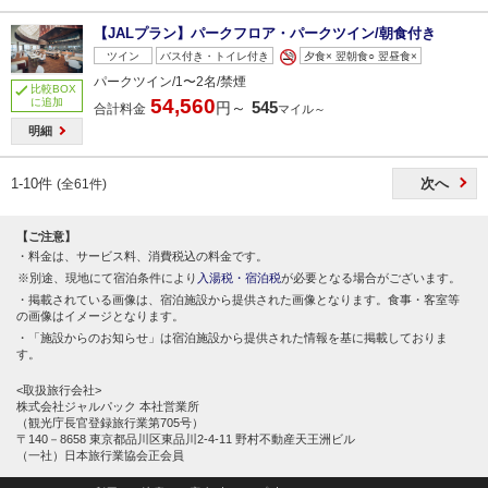
【JALプラン】パークフロア・パークツイン/朝食付き
ツイン
バス付き・トイレ付き
夕食× 翌朝食○ 翌昼食×
パークツイン/1〜2名/禁煙
比較BOX
54,560
に追加
545
円～
合計料金
マイル～
明細
1-10件
次へ
(全61件)
【ご注意】
料金は、サービス料、消費税込の料金です。
別途、現地にて宿泊条件により
入湯税・宿泊税
が必要となる場合がございます。
掲載されている画像は、宿泊施設から提供された画像となります。食事・客室等
の画像はイメージとなります。
「施設からのお知らせ」は宿泊施設から提供された情報を基に掲載しておりま
す。
<取扱旅行会社>
株式会社ジャルパック 本社営業所
（観光庁長官登録旅行業第705号）
〒140－8658 東京都品川区東品川2-4-11 野村不動産天王洲ビル
（一社）日本旅行業協会正会員