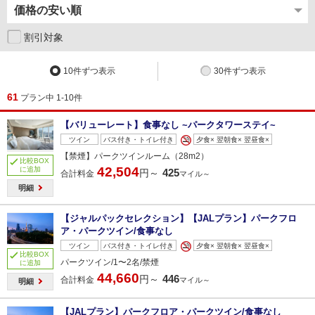
割引対象
10件ずつ表示
30件ずつ表示
61
プラン中 1-10件
【バリューレート】食事なし ~パークタワーステイ~
ツイン
バス付き・トイレ付き
夕食× 翌朝食× 翌昼食×
【禁煙】パークツインルーム（28m2）
比較BOX
42,504
に追加
425
円～
合計料金
マイル～
明細
【ジャルパックセレクション】【JALプラン】パークフロ
ア・パークツイン/食事なし
ツイン
バス付き・トイレ付き
夕食× 翌朝食× 翌昼食×
比較BOX
パークツイン/1〜2名/禁煙
に追加
44,660
446
円～
合計料金
マイル～
明細
【JALプラン】パークフロア・パークツイン/食事なし