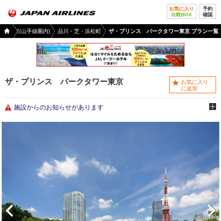
お気に入り
予約
比較BOX
確認
国内
3区都心部(山手線圏内)
品川・芝・浜松町
ザ・プリンス パークタワー東京 プラン一覧
ツア
ー
TOP
ザ・プリンス パークタワー東京
お気に入り
に追加
施設からのお知らせがあります
前へ
次へ