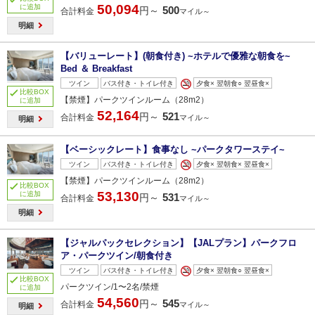
50,094
に追加
500
円～
合計料金
マイル～
明細
【バリューレート】(朝食付き) ~ホテルで優雅な朝食を~
Bed ＆ Breakfast
ツイン
バス付き・トイレ付き
夕食× 翌朝食○ 翌昼食×
比較BOX
【禁煙】パークツインルーム（28m2）
に追加
52,164
521
円～
合計料金
マイル～
明細
【ベーシックレート】食事なし ~パークタワーステイ~
ツイン
バス付き・トイレ付き
夕食× 翌朝食× 翌昼食×
【禁煙】パークツインルーム（28m2）
比較BOX
53,130
に追加
531
円～
合計料金
マイル～
明細
【ジャルパックセレクション】【JALプラン】パークフロ
ア・パークツイン/朝食付き
ツイン
バス付き・トイレ付き
夕食× 翌朝食○ 翌昼食×
比較BOX
パークツイン/1〜2名/禁煙
に追加
54,560
545
円～
合計料金
マイル～
明細