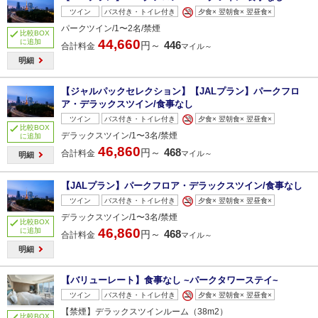
ツイン
バス付き・トイレ付き
夕食× 翌朝食× 翌昼食×
パークツイン/1〜2名/禁煙
比較BOX
44,660
に追加
446
円～
合計料金
マイル～
明細
【ジャルパックセレクション】【JALプラン】パークフロ
ア・デラックスツイン/食事なし
ツイン
バス付き・トイレ付き
夕食× 翌朝食× 翌昼食×
比較BOX
デラックスツイン/1〜3名/禁煙
に追加
46,860
468
円～
合計料金
マイル～
明細
【JALプラン】パークフロア・デラックスツイン/食事なし
ツイン
バス付き・トイレ付き
夕食× 翌朝食× 翌昼食×
デラックスツイン/1〜3名/禁煙
比較BOX
46,860
に追加
468
円～
合計料金
マイル～
明細
【バリューレート】食事なし ~パークタワーステイ~
ツイン
バス付き・トイレ付き
夕食× 翌朝食× 翌昼食×
【禁煙】デラックスツインルーム（38m2）
比較BOX