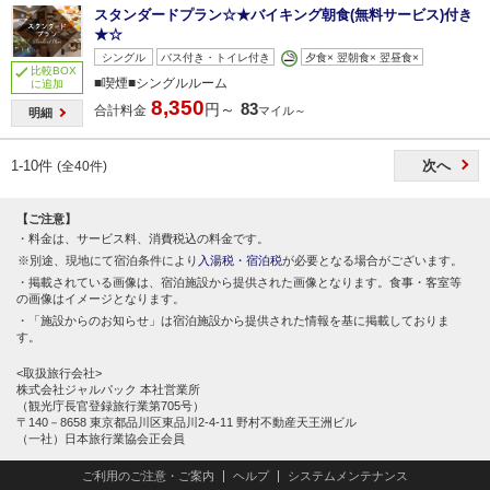
スタンダードプラン☆★バイキング朝食(無料サービス)付き
★☆
シングル
バス付き・トイレ付き
夕食× 翌朝食× 翌昼食×
比較BOX
■喫煙■シングルルーム
に追加
8,350
83
円～
合計料金
マイル～
明細
1-10件
次へ
(全40件)
【ご注意】
料金は、サービス料、消費税込の料金です。
別途、現地にて宿泊条件により
入湯税・宿泊税
が必要となる場合がございます。
掲載されている画像は、宿泊施設から提供された画像となります。食事・客室等
の画像はイメージとなります。
「施設からのお知らせ」は宿泊施設から提供された情報を基に掲載しておりま
す。
<取扱旅行会社>
株式会社ジャルパック 本社営業所
（観光庁長官登録旅行業第705号）
〒140－8658 東京都品川区東品川2-4-11 野村不動産天王洲ビル
（一社）日本旅行業協会正会員
ご利用のご注意・ご案内
ヘルプ
システムメンテナンス