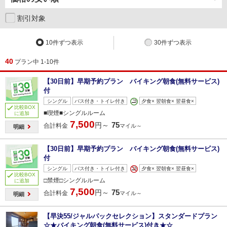
割引対象
10件ずつ表示
30件ずつ表示
40
プラン中 1-10件
【30日前】早期予約プラン バイキング朝食(無料サービス)
付
シングル
バス付き・トイレ付き
夕食× 翌朝食× 翌昼食×
比較BOX
■喫煙■シングルルーム
に追加
7,500
75
円～
合計料金
マイル～
明細
【30日前】早期予約プラン バイキング朝食(無料サービス)
付
シングル
バス付き・トイレ付き
夕食× 翌朝食× 翌昼食×
比較BOX
□禁煙□シングルルーム
に追加
7,500
75
円～
合計料金
マイル～
明細
【早決55/ジャルパックセレクション】スタンダードプラン
☆★バイキング朝食(無料サービス)付き★☆