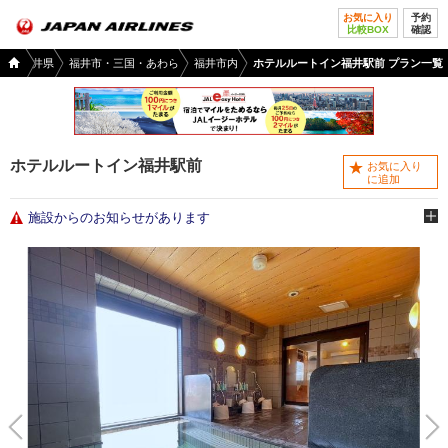
お気に入り
予約
比較BOX
確認
国内
陸
福井県
福井市・三国・あわら
福井市内
ホテルルートイン福井駅前 プラン一覧
ツア
ー
TOP
ホテルルートイン福井駅前
お気に入り
に追加
施設からのお知らせがあります
前へ
次へ