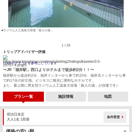
■ラジウム人工温泉大浴場「旅人の湯」
1 / 29
トリップアドバイザー評価
111件のクチコミを参考にしています
〜JR「福井駅」西口よりホテルまで徒歩約2分！！〜
福井駅から徒歩約2分、福井インターから車で約10分、福井北インターから車
で約17分の好立地。ビジネスに観光に便利なホテルです。
また、最上階に男女別ラジウム人工温泉大浴場「旅人の湯」が自慢です♪
プラン一覧
施設情報
地図
宿泊日未定
条件変更
大人1名 1部屋