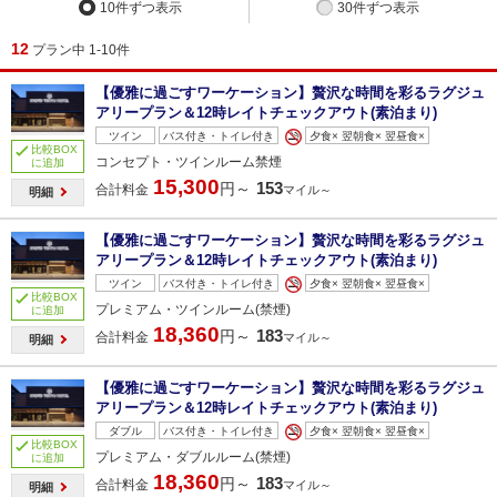
10件ずつ表示
30件ずつ表示
12
プラン中 1-10件
【優雅に過ごすワーケーション】贅沢な時間を彩るラグジュ
アリープラン＆12時レイトチェックアウト(素泊まり)
ツイン
バス付き・トイレ付き
夕食× 翌朝食× 翌昼食×
比較BOX
コンセプト・ツインルーム禁煙
に追加
15,300
153
円～
合計料金
マイル～
明細
【優雅に過ごすワーケーション】贅沢な時間を彩るラグジュ
アリープラン＆12時レイトチェックアウト(素泊まり)
ツイン
バス付き・トイレ付き
夕食× 翌朝食× 翌昼食×
比較BOX
プレミアム・ツインルーム(禁煙)
に追加
18,360
183
円～
合計料金
マイル～
明細
【優雅に過ごすワーケーション】贅沢な時間を彩るラグジュ
アリープラン＆12時レイトチェックアウト(素泊まり)
ダブル
バス付き・トイレ付き
夕食× 翌朝食× 翌昼食×
比較BOX
プレミアム・ダブルルーム(禁煙)
に追加
18,360
183
円～
合計料金
マイル～
明細