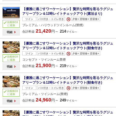
【優雅に過ごすワーケーション】贅沢な時間を彩るラグジュ
アリープラン＆12時レイトチェックアウト(素泊まり)
ツイン
バス付き・トイレ付き
夕食× 翌朝食× 翌昼食×
比較BOX
プレミアム・ハリウッドツインルーム(禁煙)
に追加
21,420
214
円～
合計料金
マイル～
明細
【優雅に過ごすワーケーション】贅沢な時間を彩るラグジュ
アリープラン＆12時レイトチェックアウト(朝食付き)
ツイン
バス付き・トイレ付き
夕食× 翌朝食○ 翌昼食×
比較BOX
コンセプト・ツインルーム禁煙
に追加
21,900
219
円～
合計料金
マイル～
明細
【優雅に過ごすワーケーション】贅沢な時間を彩るラグジュ
アリープラン＆12時レイトチェックアウト(朝食付き)
ツイン
バス付き・トイレ付き
夕食× 翌朝食○ 翌昼食×
比較BOX
プレミアム・ツインルーム(禁煙)
に追加
24,960
249
円～
合計料金
マイル～
明細
【優雅に過ごすワーケーション】贅沢な時間を彩るラグジュ