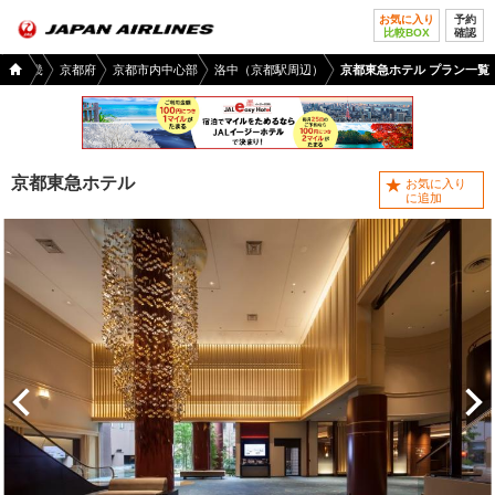
お気に入り
予約
比較BOX
確認
国内
ル
近畿
京都府
京都市内中心部
洛中（京都駅周辺）
京都東急ホテル プラン一覧
ツア
ー
TOP
京都東急ホテル
お気に入り
に追加
前へ
次へ