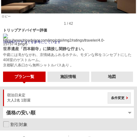
ロビー
1 / 42
トリップアドバイザー評価
1614件のクチコミを参考にしています
世界遺産「西本願寺」に隣接し閑静な佇まい。
中庭には滝がながれ、京情緒あふれるホテル。モダンな和をコンセプトにした
408室のゲストルーム。
京都駅八条口から無料シャトルバスあり 。
プラン一覧
施設情報
地図
宿泊日未定
条件変更
大人2名 1部屋
割引対象