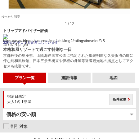
ゆったり和室
1 / 12
トリップアドバイザー評価
33件のクチコミを参考にしています
本格和風リゾートで過ごす特別な一日
京都丹後の奥座敷、山陰海岸国立公園に指定された風光明媚な久美浜湾の畔に
佇む純和風旅館。日本三景天橋立や伊根の舟屋等近隣観光地の拠点としてアク
セスも抜群です。
プラン一覧
施設情報
地図
宿泊日未定
条件変更
大人1名 1部屋
割引対象