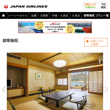
お気に入り
予約
比較BOX
確認
国内
JALイージーホテル
近畿
京都府
丹後・久美浜
久美浜
碧翠御苑 プラン一覧
ツア
ー
TOP
碧翠御苑
お気に入り
に追加
前へ
次へ