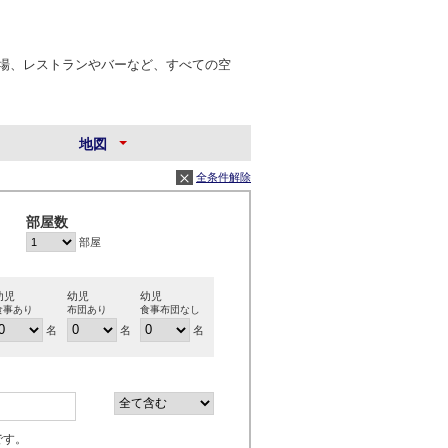
の宴会場、レストランやバーなど、すべての空
地図
全条件解除
部屋数
部屋
幼児
幼児
幼児
食事あり
布団あり
食事布団なし
名
名
名
です。