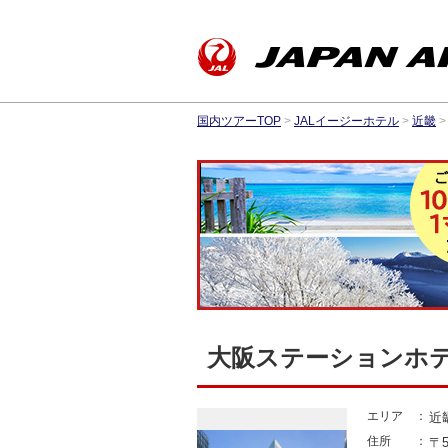
国内ツアーTOP
>
JALイージーホテル
>
近畿
>
大阪ステーションホテ
エリア
近
住所
〒