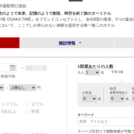
R大阪駅西口直結
史のようで未来、記憶のようで創造、時空を紡ぐ旅のターミナル
THE OSAKA TIME』をブランドコンセプトとし、全418室の客室、5つ
において、ここでしか得られない体験を提供する唯一無二のホテル
施設情報
1部屋あたりの人数
～
子供 0名
大人
名
で検索可能
円
～
幼児
小学生
食事布団あり
名
名
トリプル
ダブル
5名以上
和室
キーワード
スペース区切りで複数検索が可能