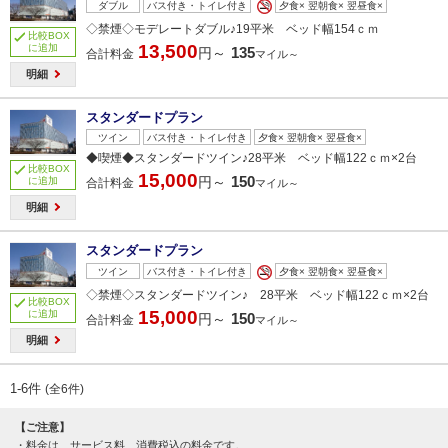
ダブル
バス付き・トイレ付き
夕食× 翌朝食× 翌昼食×
◇禁煙◇モデレートダブル♪19平米 ベッド幅154ｃｍ
比較BOX
13,500
に追加
135
円～
合計料金
マイル～
明細
スタンダードプラン
ツイン
バス付き・トイレ付き
夕食× 翌朝食× 翌昼食×
◆喫煙◆スタンダードツイン♪28平米 ベッド幅122ｃｍ×2台
比較BOX
15,000
150
円～
に追加
合計料金
マイル～
明細
スタンダードプラン
ツイン
バス付き・トイレ付き
夕食× 翌朝食× 翌昼食×
◇禁煙◇スタンダードツイン♪ 28平米 ベッド幅122ｃｍ×2台
比較BOX
15,000
に追加
150
円～
合計料金
マイル～
明細
1-6件
(全6件)
【ご注意】
料金は、サービス料、消費税込の料金です。