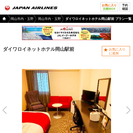
お気に入り
予約
比較BOX
確認
国内
山県
岡山市内・玉野
岡山市内・玉野
ダイワロイネットホテル岡山駅前 プラン一覧
ツア
ー
TOP
ダイワロイネットホテル岡山駅前
お気に入り
に追加
前へ
次へ