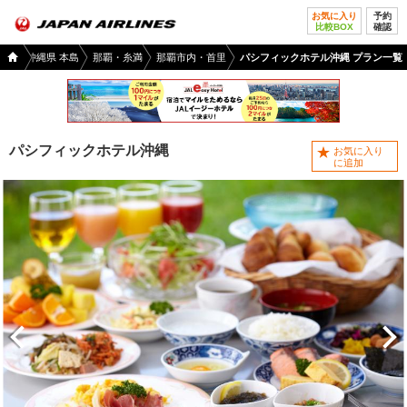
お気に入り
予約
比較BOX
確認
国内
沖縄
沖縄県 本島
那覇・糸満
那覇市内・首里
パシフィックホテル沖縄 プラン一覧
ツア
ー
TOP
パシフィックホテル沖縄
お気に入り
に追加
前へ
次へ