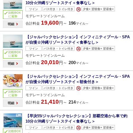
10分☆沖縄リゾートステイ＜食事なし＞
ツイン
バス付き・トイレ付き
夕食× 翌朝食× 翌昼食×
比較BOX
モデレートツインルーム
に追加
19,600
196
円～
合計料金
マイル～
明細
【ジャルパックセレクション】インフィニティプール・SPA
が自慢☆沖縄リゾートステイ＜食事なし＞
ツイン
バス付き・トイレ付き
夕食× 翌朝食× 翌昼食×
比較BOX
モデレートツインルーム
に追加
20,010
200
円～
合計料金
マイル～
明細
【ジャルパックセレクション】インフィニティプール・SPA
が自慢☆沖縄リゾートステイ＜朝食付き＞
ツイン
バス付き・トイレ付き
夕食× 翌朝食○ 翌昼食×
比較BOX
モデレートツインルーム
に追加
21,410
214
円～
合計料金
マイル～
明細
【早決55/ジャルパックセレクション】那覇空港から車で約
10分☆沖縄リゾートステイ＜食事なし＞
ツイン
バス付き・トイレ付き
夕食× 翌朝食× 翌昼食×
比較BOX