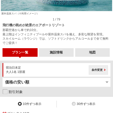
屋外温泉スパ（※利用イメージ）
1 / 79
飛行機の眺めが絶景のエアポートリゾート
那覇空港から車で約10分。
最上階はインフィニティプールや屋外温泉スパを備え、多彩な眺望を実現。
スカイルーム（ラウンジ）では、ソフトドリンクからアルコールまで全て無料
でご提供！
プラン一覧
施設情報
地図
宿泊日未定
条件変更
大人1名 1部屋
割引対象
10件ずつ表示
30件ずつ表示