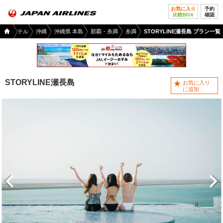
お気に入り
予約
比較BOX
確認
国内
ージーホテル
沖縄
沖縄県 本島
那覇・糸満
糸満
STORYLINE瀬長島 プラン一覧
ツア
ー
TOP
STORYLINE瀬長島
お気に入り
に追加
前へ
次へ