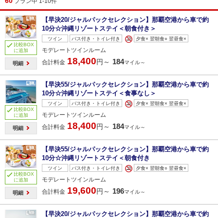
60
プラン中 1-10件
【早決20/ジャルパックセレクション】那覇空港から車で約
10分☆沖縄リゾートステイ＜朝食付き＞
ツイン
バス付き・トイレ付き
夕食× 翌朝食○ 翌昼食×
比較BOX
モデレートツインルーム
に追加
18,400
184
円～
合計料金
マイル～
明細
【早決55/ジャルパックセレクション】那覇空港から車で約
10分☆沖縄リゾートステイ＜食事なし＞
ツイン
バス付き・トイレ付き
夕食× 翌朝食× 翌昼食×
比較BOX
モデレートツインルーム
に追加
18,400
184
円～
合計料金
マイル～
明細
【早決55/ジャルパックセレクション】那覇空港から車で約
10分☆沖縄リゾートステイ＜朝食付き
ツイン
バス付き・トイレ付き
夕食× 翌朝食○ 翌昼食×
比較BOX
モデレートツインルーム
に追加
19,600
196
円～
合計料金
マイル～
明細
【早決20/ジャルパックセレクション】那覇空港から車で約