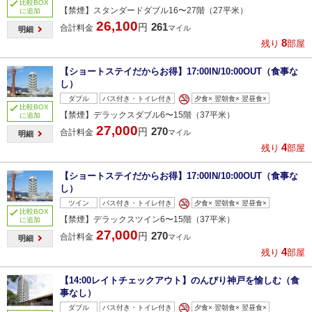
比較BOX
【禁煙】スタンダードダブル16〜27階（27平米）
に追加
26,100
261
円
合計料金
マイル
明細
8
残り
部屋
【ショートステイだからお得】17:00IN/10:00OUT（食事な
し）
ダブル
バス付き・トイレ付き
夕食× 翌朝食× 翌昼食×
比較BOX
【禁煙】デラックスダブル6〜15階（37平米）
に追加
27,000
270
円
合計料金
マイル
明細
4
残り
部屋
【ショートステイだからお得】17:00IN/10:00OUT（食事な
し）
ツイン
バス付き・トイレ付き
夕食× 翌朝食× 翌昼食×
比較BOX
【禁煙】デラックスツイン6〜15階（37平米）
に追加
27,000
270
円
合計料金
マイル
明細
4
残り
部屋
【14:00レイトチェックアウト】のんびり神戸を愉しむ（食
事なし）
ダブル
バス付き・トイレ付き
夕食× 翌朝食× 翌昼食×