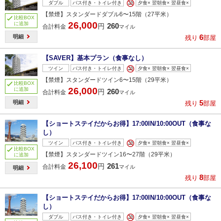
ダブル
バス付き・トイレ付き
夕食× 翌朝食× 翌昼食×
【禁煙】スタンダードダブル6〜15階（27平米）
比較BOX
26,000
に追加
260
円
合計料金
マイル
6
明細
残り
部屋
【SAVER】基本プラン（食事なし）
ツイン
バス付き・トイレ付き
夕食× 翌朝食× 翌昼食×
【禁煙】スタンダードツイン6〜15階（29平米）
比較BOX
26,000
に追加
260
円
合計料金
マイル
5
明細
残り
部屋
【ショートステイだからお得】17:00IN/10:00OUT（食事な
し）
ツイン
バス付き・トイレ付き
夕食× 翌朝食× 翌昼食×
比較BOX
【禁煙】スタンダードツイン16〜27階（29平米）
に追加
26,100
261
円
合計料金
マイル
明細
8
残り
部屋
【ショートステイだからお得】17:00IN/10:00OUT（食事な
し）
ダブル
バス付き・トイレ付き
夕食× 翌朝食× 翌昼食×