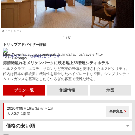
スイートルーム
1 / 61
トリップアドバイザー評価
2650件のクチコミを参考にしています
港情緒溢れるメリケンパークに映る地上35階建シティホテル
ヘルスクラブ、エステ、サロンなど充実の設備と洗練されたホスピタリティ。
館内は日本の伝統美に機能性を融合したハイグレードな空間。シンプリシティ
＆エレガンスを基調としたくつろぎの客室で優雅な時を。
プラン一覧
施設情報
地図
2026年08月16日(日)から1泊
条件変更
大人2名 1部屋