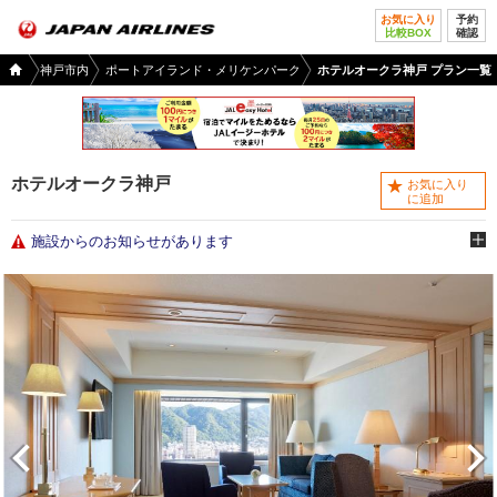
お気に入り
予約
比較BOX
確認
国内
庫県
神戸市内
ポートアイランド・メリケンパーク
ホテルオークラ神戸 プラン一覧
ツア
ー
TOP
ホテルオークラ神戸
お気に入り
に追加
施設からのお知らせがあります
前へ
次へ