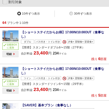
割引対象
10件ずつ表示
30件ずつ表示
64
プラン中 1-10件
【ショートステイだからお得】17:00IN/10:00OUT（食事な
し）
ダブル
バス付き・トイレ付き
夕食× 翌朝食× 翌昼食×
比較BOX
【禁煙】スタンダードダブル6〜15階（27平米）
に追加
23,400
234
円
合計料金
マイル
明細
6
残り
部屋
【ショートステイだからお得】17:00IN/10:00OUT（食事な
し）
ツイン
バス付き・トイレ付き
夕食× 翌朝食× 翌昼食×
比較BOX
【禁煙】スタンダードツイン6〜15階（29平米）
に追加
23,400
234
円
合計料金
マイル
明細
5
残り
部屋
【SAVER】基本プラン（食事なし）