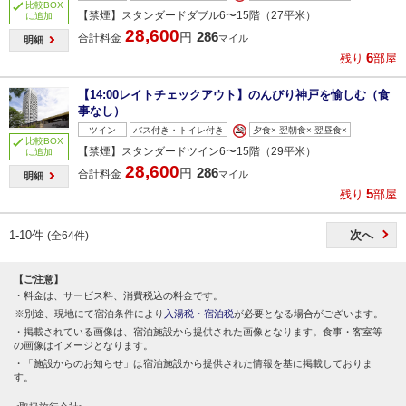
比較BOX
【禁煙】スタンダードダブル6〜15階（27平米）
に追加
28,600
286
円
合計料金
マイル
明細
6
残り
部屋
【14:00レイトチェックアウト】のんびり神戸を愉しむ（食
事なし）
ツイン
バス付き・トイレ付き
夕食× 翌朝食× 翌昼食×
比較BOX
【禁煙】スタンダードツイン6〜15階（29平米）
に追加
28,600
286
円
合計料金
マイル
明細
5
残り
部屋
1-10件
次へ
(全64件)
【ご注意】
料金は、サービス料、消費税込の料金です。
別途、現地にて宿泊条件により
入湯税・宿泊税
が必要となる場合がございます。
掲載されている画像は、宿泊施設から提供された画像となります。食事・客室等
の画像はイメージとなります。
「施設からのお知らせ」は宿泊施設から提供された情報を基に掲載しておりま
す。