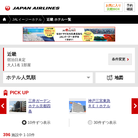
お気に入り
予約
比較BOX
確認
国内
JALイージーホテル
近畿 ホテル一覧
ツア
ー
TOP
近畿
条件変更
宿泊日未定
大人1名 1部屋
地図
PICK UP
三井ガーデン
神戸三宮東急
前
次
ホテル京都四
ＲＥＩホテル
へ
へ
条
10件ずつ表示
30件ずつ表示
396
施設中 1-10件