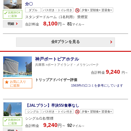
分〇
ダブル
バス付き・トイレ付き
夕食× 翌朝食× 翌昼食×
比較BOX
に追加
スタンダードルーム（1名利用） 禁煙室
8,100
81
円～
明細
合計料金
マイル～
全8プランを見る
神戸ポートピアホテル
兵庫県
ポートアイランド・メリケンパーク
9,240
合計料金
円～
トリップアドバイザー評価
お気に入り
に追加
1563件の口コミを参考にしています
【JALプラン】早決55/食事なし
シングル
バス付き・トイレ付き
夕食× 翌朝食× 翌昼食×
シングル/1名/禁煙
比較BOX
に追加
9,240
92
円～
合計料金
マイル～
明細