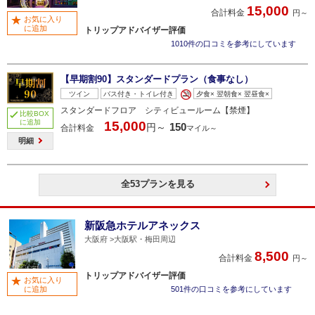
15,000
合計料金
円～
お気に入り
に追加
トリップアドバイザー評価
1010件の口コミを参考にしています
【早期割90】スタンダードプラン（食事なし）
ツイン
バス付き・トイレ付き
夕食× 翌朝食× 翌昼食×
スタンダードフロア シティビュールーム【禁煙】
比較BOX
に追加
15,000
150
円～
合計料金
マイル～
明細
全53プランを見る
新阪急ホテルアネックス
大阪府
大阪駅・梅田周辺
8,500
合計料金
円～
トリップアドバイザー評価
お気に入り
に追加
501件の口コミを参考にしています