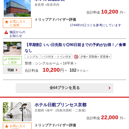
奈良県
奈良市内
10,200
合計料金
円～
トリップアドバイザー評価
お気に入り
に追加
1744件の口コミを参考にしています
施設からの
お知らせ
【早期割】いい日先取り◎90日前までの予約がお得！／食事
なし
シングル
バス付き・トイレ付き
夕食× 翌朝食× 翌昼食×
比較BOX
に追加
禁煙：シングルルーム＜16平米＞
10,200
102
円～
明細
合計料金
マイル～
全64プランを見る
ホテル日航プリンセス京都
京都府
洛中（四条河原町・二条城）
22,000
合計料金
円～
トリップアドバイザー評価
お気に入り