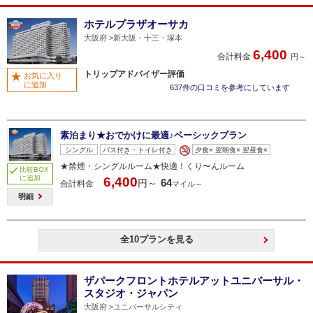
ホテルプラザオーサカ
大阪府
新大阪・十三・塚本
6,400
合計料金
円～
トリップアドバイザー評価
お気に入り
に追加
637件の口コミを参考にしています
素泊まり★おでかけに最適♪ベーシックプラン
シングル
バス付き・トイレ付き
夕食× 翌朝食× 翌昼食×
★禁煙・シングルルーム★快適！くり〜んルーム
比較BOX
に追加
6,400
64
円～
合計料金
マイル～
明細
全10プランを見る
ザパークフロントホテルアットユニバーサル・
スタジオ・ジャパン
大阪府
ユニバーサルシティ