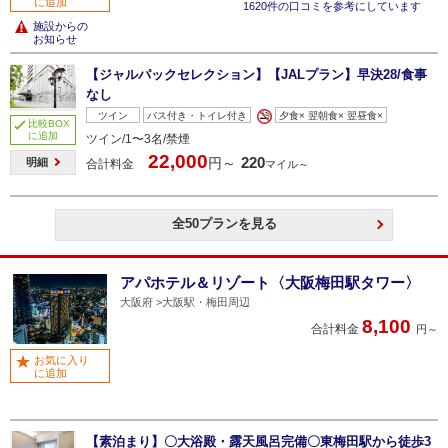
に追加
1620件の口コミを参考にしています
施設からの
お知らせ
【ジャルパックセレクション】【JALプラン】早決28/食事
なし
ツイン
バス付き・トイレ付き
夕食× 翌朝食× 翌昼食×
比較BOX
に追加
ツイン/1〜3名/禁煙
22,000
220
円～
明細
合計料金
マイル～
全50プランを見る
アパホテル＆リゾート〈大阪梅田駅タワー〉
大阪府
大阪駅・梅田周辺
8,100
合計料金
円～
お気に入り
に追加
【素泊まり】〇大浴殿・露天風呂完備〇東梅田駅から徒歩3