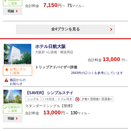
に追加
7,150
71
円～
合計料金
マイル～
明細
全4プランを見る
ホテル日航大阪
大阪府
心斎橋・難波周辺
13,000
合計料金
円～
トリップアドバイザー評価
お気に入り
に追加
2683件の口コミを参考にしています
施設からの
お知らせ
【SAVER】 シンプルステイ
シングル
バス付き・トイレ付き
夕食× 翌朝食× 翌昼食×
スタンダードシングル【禁煙】
比較BOX
に追加
13,000
130
円～
合計料金
マイル～
明細