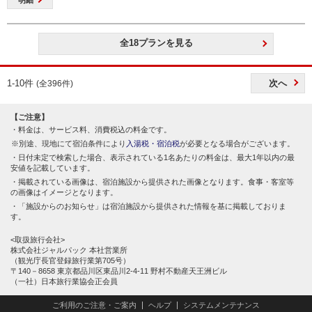
全18プランを見る
1-10件
次へ
(全396件)
【ご注意】
料金は、サービス料、消費税込の料金です。
別途、現地にて宿泊条件により
入湯税・宿泊税
が必要となる場合がございます。
日付未定で検索した場合、表示されている1名あたりの料金は、最大1年以内の最
安値を記載しています。
掲載されている画像は、宿泊施設から提供された画像となります。食事・客室等
の画像はイメージとなります。
「施設からのお知らせ」は宿泊施設から提供された情報を基に掲載しておりま
す。
<取扱旅行会社>
株式会社ジャルパック 本社営業所
（観光庁長官登録旅行業第705号）
〒140－8658 東京都品川区東品川2-4-11 野村不動産天王洲ビル
（一社）日本旅行業協会正会員
ご利用のご注意・ご案内
ヘルプ
システムメンテナンス