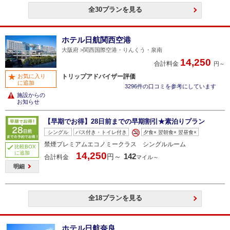
全30プランを見る
ホテル日航関西空港
大阪府
関西国際空港・りんくう・泉南
14,250
合計料金
円～
トリップアドバイザー評価
お気に入り
に追加
3296件の口コミを参考にしています
施設からの
お知らせ
【早期でお得】28日前までの早期割引★素泊りプラン
シングル
バス付き・トイレ付き
夕食× 翌朝食× 翌昼食×
禁煙プレミアムエコノミークラス シングルルーム
比較BOX
に追加
14,250
142
円～
合計料金
マイル～
明細
全18プランを見る
ホテル日航奈良