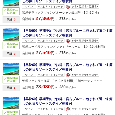
しの休日リゾートステイ／朝食付
ツイン
バス付き・トイレ付き
夕食× 翌朝食○ 翌昼食×
比較BOX
禁煙デラックスツイン／オーシャン最上階（1名‐2名様）
に追加
27,360
273
円～
合計料金
マイル～
明細
【早決90】早期予約でお得！宮古ブルーに包まれて過ごす癒
しの休日リゾートステイ／朝食付
ツイン
バス付き・トイレ付き
夕食× 翌朝食○ 翌昼食×
比較BOX
禁煙スーペリアツイン／ファミリールーム（1名‐2名様利用）
に追加
27,540
275
円～
合計料金
マイル～
明細
【早決60】早期予約でお得！宮古ブルーに包まれて過ごす癒
しの休日リゾートステイ／朝食付
ツイン
バス付き・トイレ付き
夕食× 翌朝食○ 翌昼食×
比較BOX
禁煙ファミリー洋室（1名‐2名様利用）1階ガーデンビュー
に追加
28,080
280
円～
合計料金
マイル～
明細
【早決60】早期予約でお得！宮古ブルーに包まれて過ごす癒
しの休日リゾートステイ／朝食付
ツイン
バス付き・トイレ付き
夕食× 翌朝食○ 翌昼食×
比較BOX
禁煙スーペリアツイン／ファミリールーム（1名‐2名様利用）