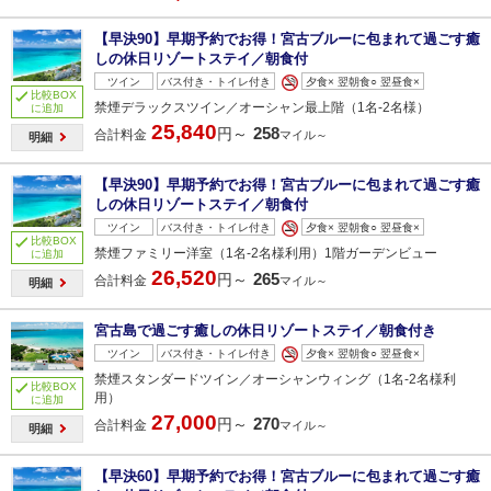
【早決90】早期予約でお得！宮古ブルーに包まれて過ごす癒
しの休日リゾートステイ／朝食付
ツイン
バス付き・トイレ付き
夕食× 翌朝食○ 翌昼食×
比較BOX
禁煙デラックスツイン／オーシャン最上階（1名‐2名様）
に追加
25,840
258
円～
合計料金
マイル～
明細
【早決90】早期予約でお得！宮古ブルーに包まれて過ごす癒
しの休日リゾートステイ／朝食付
ツイン
バス付き・トイレ付き
夕食× 翌朝食○ 翌昼食×
比較BOX
禁煙ファミリー洋室（1名‐2名様利用）1階ガーデンビュー
に追加
26,520
265
円～
合計料金
マイル～
明細
宮古島で過ごす癒しの休日リゾートステイ／朝食付き
ツイン
バス付き・トイレ付き
夕食× 翌朝食○ 翌昼食×
禁煙スタンダードツイン／オーシャンウィング（1名‐2名様利
比較BOX
用）
に追加
27,000
270
円～
合計料金
マイル～
明細
【早決60】早期予約でお得！宮古ブルーに包まれて過ごす癒