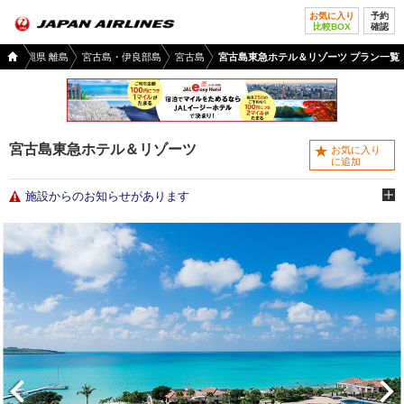
お気に入り
予約
比較BOX
確認
国内
縄
沖縄県 離島
宮古島・伊良部島
宮古島
宮古島東急ホテル＆リゾーツ プラン一覧
ツア
ー
TOP
宮古島東急ホテル＆リゾーツ
お気に入り
に追加
施設からのお知らせがあります
前へ
次へ