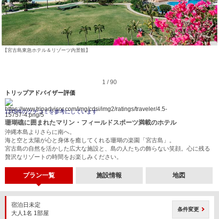
【宮古島東急ホテル＆リゾーツ内景観】
1 / 90
トリップアドバイザー評価
1375件のクチコミを参考にしています
珊瑚礁に囲まれたマリン・フィールドスポーツ満載のホテル
沖縄本島よりさらに南へ。
海と空と太陽が心と身体を癒してくれる珊瑚の楽園「宮古島」。
宮古島の自然を活かした広大な施設と、島の人たちの飾らない笑顔。心に残る
贅沢なリゾートの時間をお楽しみください。
プラン一覧
施設情報
地図
宿泊日未定
条件変更
大人1名 1部屋