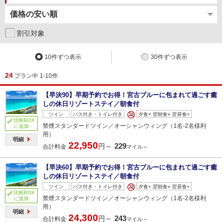
割引対象
10件ずつ表示
30件ずつ表示
24
プラン中 1-10件
【早決90】早期予約でお得！宮古ブルーに包まれて過ごす癒
しの休日リゾートステイ／朝食付
ツイン
バス付き・トイレ付き
夕食× 翌朝食○ 翌昼食×
比較BOX
禁煙スタンダードツイン／オーシャンウィング（1名‐2名様利
に追加
用）
明細
22,950
229
円～
合計料金
マイル～
【早決60】早期予約でお得！宮古ブルーに包まれて過ごす癒
しの休日リゾートステイ／朝食付
ツイン
バス付き・トイレ付き
夕食× 翌朝食○ 翌昼食×
比較BOX
禁煙スタンダードツイン／オーシャンウィング（1名‐2名様利
に追加
用）
明細
24,300
243
円～
合計料金
マイル～