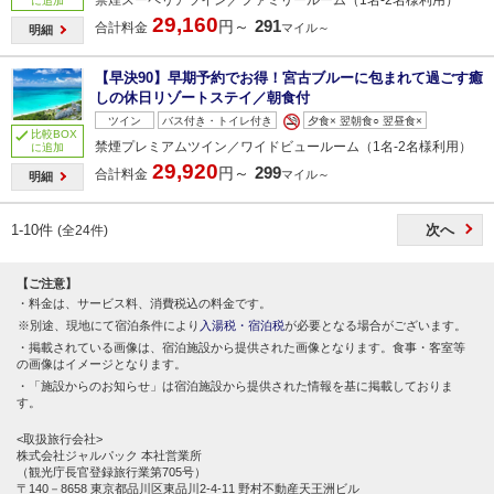
に追加
29,160
291
円～
合計料金
マイル～
明細
【早決90】早期予約でお得！宮古ブルーに包まれて過ごす癒
しの休日リゾートステイ／朝食付
ツイン
バス付き・トイレ付き
夕食× 翌朝食○ 翌昼食×
比較BOX
禁煙プレミアムツイン／ワイドビュールーム（1名‐2名様利用）
に追加
29,920
299
円～
合計料金
マイル～
明細
1-10件
次へ
(全24件)
【ご注意】
料金は、サービス料、消費税込の料金です。
別途、現地にて宿泊条件により
入湯税・宿泊税
が必要となる場合がございます。
掲載されている画像は、宿泊施設から提供された画像となります。食事・客室等
の画像はイメージとなります。
「施設からのお知らせ」は宿泊施設から提供された情報を基に掲載しておりま
す。
<取扱旅行会社>
株式会社ジャルパック 本社営業所
（観光庁長官登録旅行業第705号）
〒140－8658 東京都品川区東品川2-4-11 野村不動産天王洲ビル