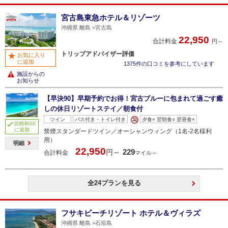
宮古島東急ホテル＆リゾーツ
沖縄県 離島
宮古島
22,950
合計料金
円～
トリップアドバイザー評価
お気に入り
に追加
1375件の口コミを参考にしています
施設からの
お知らせ
【早決90】早期予約でお得！宮古ブルーに包まれて過ごす癒
しの休日リゾートステイ／朝食付
ツイン
バス付き・トイレ付き
夕食× 翌朝食○ 翌昼食×
比較BOX
に追加
禁煙スタンダードツイン／オーシャンウィング（1名‐2名様利
用）
明細
22,950
229
円～
合計料金
マイル～
全24プランを見る
フサキビーチリゾート ホテル＆ヴィラズ
沖縄県 離島
石垣島