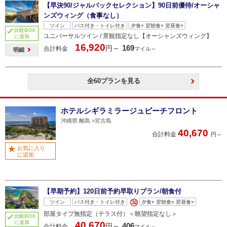
【早決90/ジャルパックセレクション】90日前優待/オーシャ
ンズウィング（食事なし）
ツイン
バス付き・トイレ付き
夕食× 翌朝食× 翌昼食×
比較BOX
ユニバーサルツイン / 景観指定なし【オーシャンズウィング】
に追加
16,920
169
円～
合計料金
マイル～
明細
全60プランを見る
ホテルシギラミラージュビーチフロント
沖縄県 離島
宮古島
40,670
合計料金
円～
お気に入り
に追加
【早期予約】120日前予約早取りプラン/朝食付
ツイン
バス付き・トイレ付き
夕食× 翌朝食○ 翌昼食×
部屋タイプ無指定（テラス付）＜眺望指定なし＞
比較BOX
に追加
40,670
406
円～
合計料金
マイル～