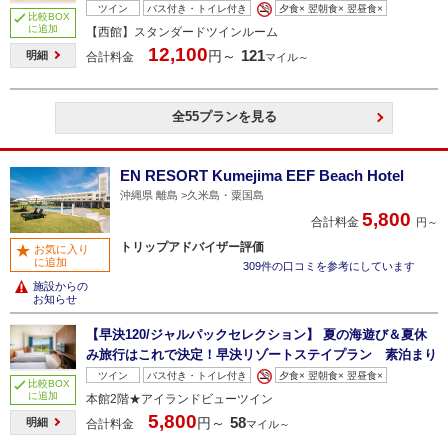
ツイン
バス付き・トイレ付き
夕食× 翌朝食× 翌昼食×
比較BOX
に追加
【西館】スタンダードツインルーム
12,100
121
円～
明細
合計料金
マイル～
全55プランを見る
EN RESORT Kumejima EEF Beach Hotel
沖縄県 離島
久米島・粟国島
5,800
合計料金
円～
トリップアドバイザー評価
お気に入り
に追加
309件の口コミを参考にしています
施設からの
お知らせ
【早決120/ジャルパックセレクション】 夏の海遊び＆夏休
み旅行はこれで決定！早決リゾートステイプラン 素泊まり
ツイン
バス付き・トイレ付き
夕食× 翌朝食× 翌昼食×
比較BOX
に追加
本館2階★アイランドビューツイン
5,800
58
円～
明細
合計料金
マイル～