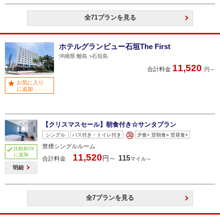
全71プランを見る
ホテルグランビュー石垣The First
沖縄県 離島
石垣島
11,520
合計料金
円～
お気に入り
に追加
【クリスマスセール】朝食付き☆サンタプラン
シングル
バス付き・トイレ付き
夕食× 翌朝食○ 翌昼食×
禁煙シングルルーム
比較BOX
に追加
11,520
115
円～
合計料金
マイル～
明細
全7プランを見る