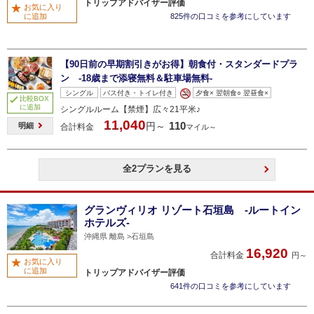
トリップアドバイザー評価
お気に入り
に追加
825件の口コミを参考にしています
【90日前の早期割引きがお得】朝食付・スタンダードプラ
ン -18歳まで添寝無料＆駐車場無料-
シングル
バス付き・トイレ付き
夕食× 翌朝食○ 翌昼食×
比較BOX
に追加
シングルルーム【禁煙】広々21平米♪
11,040
110
円～
明細
合計料金
マイル～
全2プランを見る
グランヴィリオ リゾート石垣島 -ルートイン
ホテルズ-
沖縄県 離島
石垣島
16,920
合計料金
円～
お気に入り
に追加
トリップアドバイザー評価
641件の口コミを参考にしています