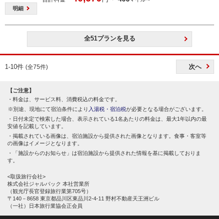
明細
全51プランを見る
1-10件
次へ
(全75件)
【ご注意】
料金は、サービス料、消費税込の料金です。
別途、現地にて宿泊条件により
入湯税・宿泊税
が必要となる場合がございます。
日付未定で検索した場合、表示されている1名あたりの料金は、最大1年以内の最
安値を記載しています。
掲載されている画像は、宿泊施設から提供された画像となります。食事・客室等
の画像はイメージとなります。
「施設からのお知らせ」は宿泊施設から提供された情報を基に掲載しておりま
す。
<取扱旅行会社>
株式会社ジャルパック 本社営業所
（観光庁長官登録旅行業第705号）
〒140－8658 東京都品川区東品川2-4-11 野村不動産天王洲ビル
（一社）日本旅行業協会正会員