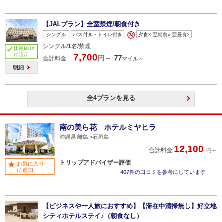
【JALプラン】全室禁煙/朝食付き
シングル
バス付き・トイレ付き
夕食× 翌朝食○ 翌昼食×
シングル/1名/禁煙
比較BOX
に追加
7,700
77
円～
合計料金
マイル～
明細
全4プランを見る
南の美ら花 ホテルミヤヒラ
沖縄県 離島
石垣島
12,100
合計料金
円～
トリップアドバイザー評価
お気に入り
に追加
407件の口コミを参考にしています
【ビジネスや一人旅におすすめ】【滞在中清掃無し】好立地
シティホテルステイ♪（朝食なし）