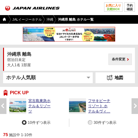
お気に入り
予約
比較BOX
確認
国内
JALイージーホテル
沖縄
沖縄県 離島 ホテル一覧
ツア
ー
TOP
沖縄県 離島
条件変更
宿泊日未定
大人1名 1部屋
地図
PICK UP
宮古島東急ホ
フサキビーチ
前
次
テル＆リゾー
リゾート ホ
へ
へ
ツ
テル＆ヴィ…
10件ずつ表示
30件ずつ表示
75
施設中 1-10件