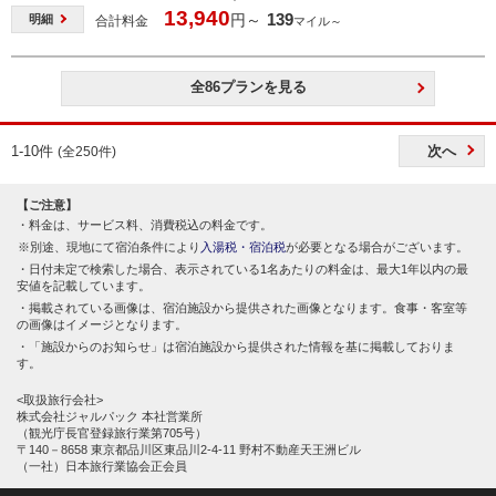
13,940
139
円～
明細
合計料金
マイル～
全86プランを見る
1-10件
次へ
(全250件)
【ご注意】
料金は、サービス料、消費税込の料金です。
別途、現地にて宿泊条件により
入湯税・宿泊税
が必要となる場合がございます。
日付未定で検索した場合、表示されている1名あたりの料金は、最大1年以内の最
安値を記載しています。
掲載されている画像は、宿泊施設から提供された画像となります。食事・客室等
の画像はイメージとなります。
「施設からのお知らせ」は宿泊施設から提供された情報を基に掲載しておりま
す。
<取扱旅行会社>
株式会社ジャルパック 本社営業所
（観光庁長官登録旅行業第705号）
〒140－8658 東京都品川区東品川2-4-11 野村不動産天王洲ビル
（一社）日本旅行業協会正会員