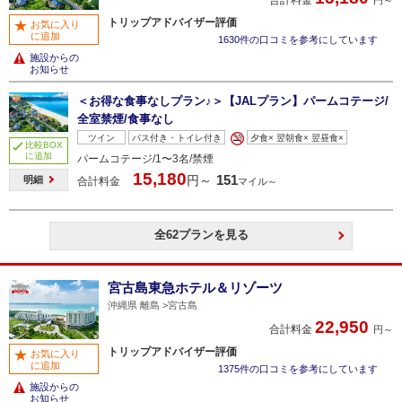
トリップアドバイザー評価
お気に入り
に追加
1630件の口コミを参考にしています
施設からの
お知らせ
＜お得な食事なしプラン♪＞【JALプラン】パームコテージ/
全室禁煙/食事なし
ツイン
バス付き・トイレ付き
夕食× 翌朝食× 翌昼食×
比較BOX
に追加
パームコテージ/1〜3名/禁煙
15,180
151
円～
明細
合計料金
マイル～
全62プランを見る
宮古島東急ホテル＆リゾーツ
沖縄県 離島
宮古島
22,950
合計料金
円～
トリップアドバイザー評価
お気に入り
に追加
1375件の口コミを参考にしています
施設からの
お知らせ