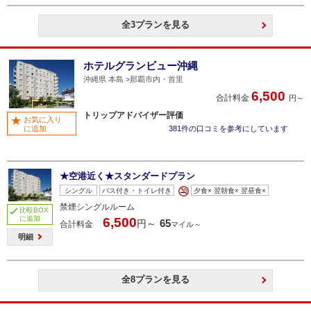
全3プランを見る
ホテルグランビュー沖縄
沖縄県 本島
那覇市内・首里
6,500
合計料金
円～
トリップアドバイザー評価
お気に入り
に追加
381件の口コミを参考にしています
★空港近く★スタンダードプラン
シングル
バス付き・トイレ付き
夕食× 翌朝食× 翌昼食×
禁煙シングルルーム
比較BOX
に追加
6,500
65
円～
合計料金
マイル～
明細
全8プランを見る