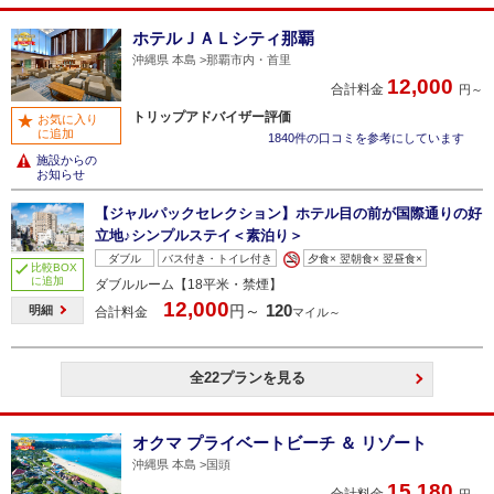
ホテルＪＡＬシティ那覇
沖縄県 本島
那覇市内・首里
12,000
合計料金
円～
トリップアドバイザー評価
お気に入り
に追加
1840件の口コミを参考にしています
施設からの
お知らせ
【ジャルパックセレクション】ホテル目の前が国際通りの好
立地♪シンプルステイ＜素泊り＞
ダブル
バス付き・トイレ付き
夕食× 翌朝食× 翌昼食×
比較BOX
に追加
ダブルルーム【18平米・禁煙】
12,000
120
円～
明細
合計料金
マイル～
全22プランを見る
オクマ プライベートビーチ ＆ リゾート
沖縄県 本島
国頭
15,180
合計料金
円～