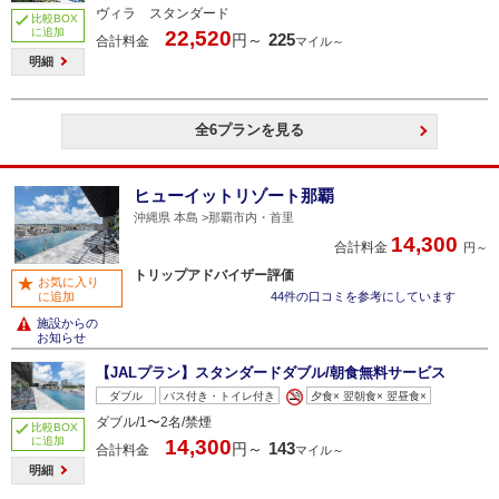
ヴィラ スタンダード
比較BOX
に追加
22,520
225
円～
合計料金
マイル～
明細
全6プランを見る
ヒューイットリゾート那覇
沖縄県 本島
那覇市内・首里
14,300
合計料金
円～
トリップアドバイザー評価
お気に入り
に追加
44件の口コミを参考にしています
施設からの
お知らせ
【JALプラン】スタンダードダブル/朝食無料サービス
ダブル
バス付き・トイレ付き
夕食× 翌朝食× 翌昼食×
ダブル/1〜2名/禁煙
比較BOX
に追加
14,300
143
円～
合計料金
マイル～
明細