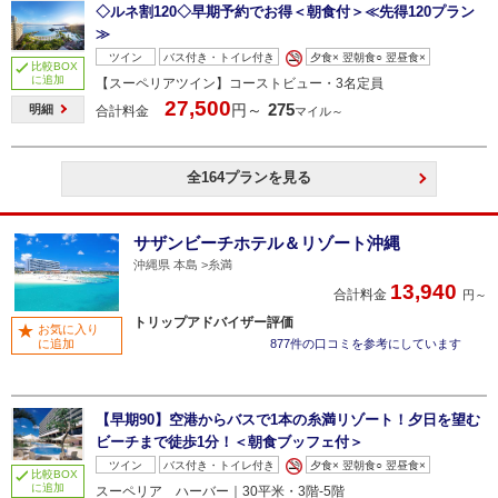
◇ルネ割120◇早期予約でお得＜朝食付＞≪先得120プラン
≫
ツイン
バス付き・トイレ付き
夕食× 翌朝食○ 翌昼食×
比較BOX
に追加
【スーペリアツイン】コーストビュー・3名定員
27,500
275
円～
明細
合計料金
マイル～
全164プランを見る
サザンビーチホテル＆リゾート沖縄
沖縄県 本島
糸満
13,940
合計料金
円～
トリップアドバイザー評価
お気に入り
に追加
877件の口コミを参考にしています
【早期90】空港からバスで1本の糸満リゾート！夕日を望む
ビーチまで徒歩1分！＜朝食ブッフェ付＞
ツイン
バス付き・トイレ付き
夕食× 翌朝食○ 翌昼食×
比較BOX
に追加
スーペリア ハーバー｜30平米・3階-5階