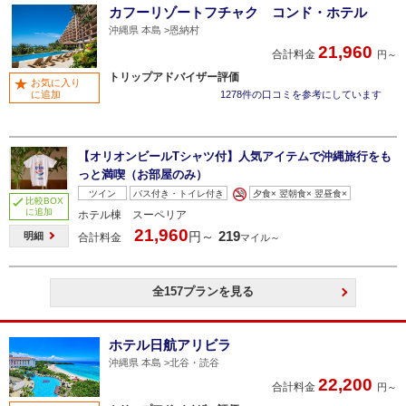
カフーリゾートフチャク コンド・ホテル
沖縄県 本島
恩納村
21,960
合計料金
円～
トリップアドバイザー評価
お気に入り
に追加
1278件の口コミを参考にしています
【オリオンビールTシャツ付】人気アイテムで沖縄旅行をも
っと満喫（お部屋のみ）
ツイン
バス付き・トイレ付き
夕食× 翌朝食× 翌昼食×
比較BOX
に追加
ホテル棟 スーペリア
21,960
219
円～
明細
合計料金
マイル～
全157プランを見る
ホテル日航アリビラ
沖縄県 本島
北谷・読谷
22,200
合計料金
円～