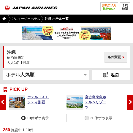
お気に入り
予約
比較BOX
確認
国内
JALイージーホテル
沖縄 ホテル一覧
ツア
ー
TOP
沖縄
条件変更
宿泊日未定
大人1名 1部屋
地図
PICK UP
ホテルＪＡＬ
宮古島東急ホ
前
次
シティ那覇
テル＆リゾー
へ
へ
ツ
10件ずつ表示
30件ずつ表示
250
施設中 1-10件