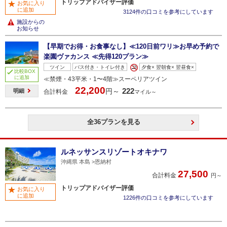
トリップアドバイザー評価
お気に入り
に追加
3124件の口コミを参考にしています
施設からの
お知らせ
【早期でお得・お食事なし】≪120日前ワリ≫お早め予約で
楽園ヴァカンス ≪先得120プラン≫
ツイン
バス付き・トイレ付き
夕食× 翌朝食× 翌昼食×
比較BOX
に追加
≪禁煙・43平米・1〜4階≫スーペリアツイン
22,200
222
円～
明細
合計料金
マイル～
全36プランを見る
ルネッサンスリゾートオキナワ
沖縄県 本島
恩納村
27,500
合計料金
円～
トリップアドバイザー評価
お気に入り
に追加
1226件の口コミを参考にしています