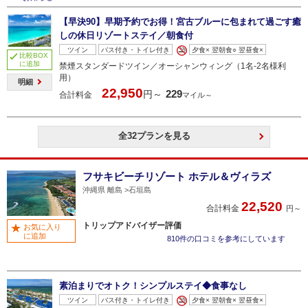
【早決90】早期予約でお得！宮古ブルーに包まれて過ごす癒
しの休日リゾートステイ／朝食付
ツイン
バス付き・トイレ付き
夕食× 翌朝食○ 翌昼食×
比較BOX
に追加
禁煙スタンダードツイン／オーシャンウィング（1名‐2名様利
用）
明細
22,950
229
円～
合計料金
マイル～
全32プランを見る
フサキビーチリゾート ホテル＆ヴィラズ
沖縄県 離島
石垣島
22,520
合計料金
円～
トリップアドバイザー評価
お気に入り
に追加
810件の口コミを参考にしています
素泊まりでオトク！シンプルステイ◆食事なし
ツイン
バス付き・トイレ付き
夕食× 翌朝食× 翌昼食×