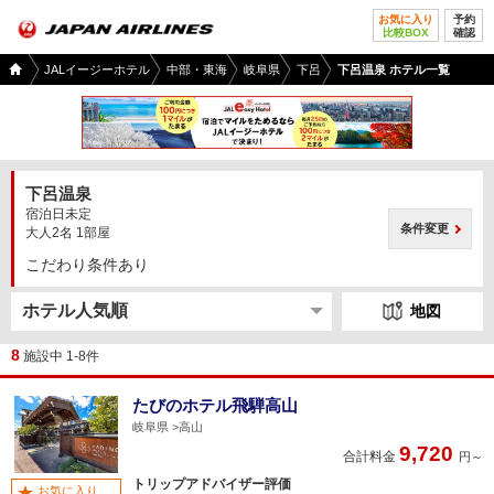
お気に入り
予約
比較BOX
確認
国内
JALイージーホテル
中部・東海
岐阜県
下呂
下呂温泉 ホテル一覧
ツア
ー
TOP
下呂温泉
宿泊日未定
条件変更
大人2名 1部屋
こだわり条件あり
地図
8
施設中 1-8件
たびのホテル飛騨高山
岐阜県
高山
9,720
合計料金
円～
トリップアドバイザー評価
お気に入り