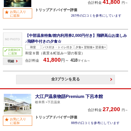
41,800
合計料金
円～
トリップアドバイザー評価
お気に入り
に追加
267件の口コミを参考にしています
【中部温泉特集/館内利用券2,000円付き】飛騨高山お楽しみ
♪飛騨牛付きの夕食☆
和室
バス付き・トイレ付き
夕食○ 翌朝食○ 翌昼食×
比較BOX
和室８畳（夜景＆町並み一望の客室）
に追加
41,800
418
円～
合計料金
マイル～
明細
全3プランを見る
大江戸温泉物語Premium 下呂本館
岐阜県
下呂温泉
27,200
合計料金
円～
トリップアドバイザー評価
お気に入り
に追加
88件の口コミを参考にしています