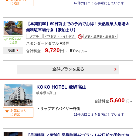
に追加
42件の口コミを参考にしています
【早期割60】60日前までの予約でお得！天然温泉大浴場＆
無料駐車場付き【素泊まり】
ダブル
バス付き・トイレ付き
夕食× 翌朝食× 翌昼食×
比較BOX
に追加
スタンダードダブル ■禁煙
9,720
97
円～
明細
合計料金
マイル～
全24プランを見る
KOKO HOTEL 飛騨高山
岐阜県
高山
5,600
合計料金
円～
トリップアドバイザー評価
お気に入り
に追加
11件の口コミを参考にしています
【早期割引／素泊】早期割引42プラン！42日前の予約でお