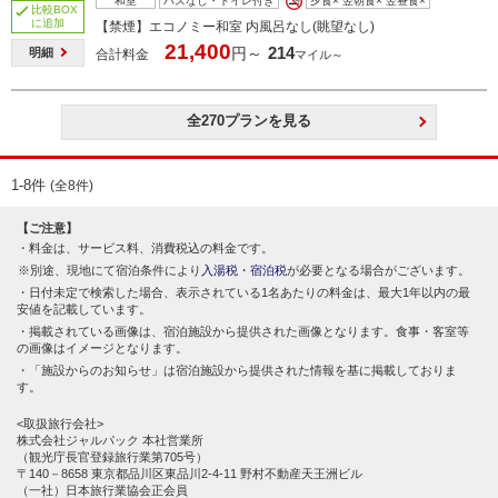
和室
バスなし・トイレ付き
夕食× 翌朝食× 翌昼食×
比較BOX
に追加
【禁煙】エコノミー和室 内風呂なし(眺望なし)
21,400
214
円～
明細
合計料金
マイル～
全270プランを見る
1-8件
(全8件)
【ご注意】
料金は、サービス料、消費税込の料金です。
別途、現地にて宿泊条件により
入湯税・宿泊税
が必要となる場合がございます。
日付未定で検索した場合、表示されている1名あたりの料金は、最大1年以内の最
安値を記載しています。
掲載されている画像は、宿泊施設から提供された画像となります。食事・客室等
の画像はイメージとなります。
「施設からのお知らせ」は宿泊施設から提供された情報を基に掲載しておりま
す。
<取扱旅行会社>
株式会社ジャルパック 本社営業所
（観光庁長官登録旅行業第705号）
〒140－8658 東京都品川区東品川2-4-11 野村不動産天王洲ビル
（一社）日本旅行業協会正会員