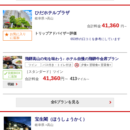
ひだホテルプラザ
岐阜県
高山
41,360
合計料金
円～
トリップアドバイザー評価
お気に入り
に追加
653件の口コミを参考にしています
飛騨高山の旬を味わう♪ ホテル自慢の飛騨牛会席プラン
ツイン
バス付き・トイレ付き
夕食○ 翌朝食○ 翌昼食×
［スタンダード］ツイン
比較BOX
に追加
41,360
413
円～
合計料金
マイル～
明細
全6プランを見る
宝生閣（ほうしょうかく）
岐阜県
高山