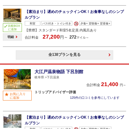
【素泊まり】遅めのチェックインOK！お食事なしのシンプ
ルプラン
和室
バス付き・トイレ付き
夕食× 翌朝食× 翌昼食×
比較BOX
に追加
【禁煙】スタンダード和室5名定員 内風呂あり
27,200
272
円～
明細
合計料金
マイル～
全138プランを見る
大江戸温泉物語 下呂別館
岐阜県
下呂温泉
21,400
合計料金
円～
トリップアドバイザー評価
お気に入り
に追加
125件の口コミを参考にしています
【素泊まり】遅めのチェックインOK！お食事なしのシンプ
ルプラン