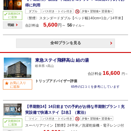
得に利用
ダブル
バス付き・トイレ付き
夕食× 翌朝食× 翌昼食×
比較BOX
に追加
〈禁煙〉スタンダードダブル【ベッド幅140cm×1台／14平米】
5,600
56
円～
明細
合計料金
マイル～
全40プランを見る
東急ステイ飛騨高山 結の湯
岐阜県
高山
16,600
合計料金
円～
トリップアドバイザー評価
お気に入り
に追加
65件の口コミを参考にしています
【早期割14】14日前までの予約がお得な早期割プラン！充
実設備で快適ステイ【2名】（素泊）
ツイン
バス付き・トイレ付き
夕食× 翌朝食× 翌昼食×
比較BOX
に追加
スーペリアツイン【禁煙】24平米／洗濯乾燥機・電子レンジ付