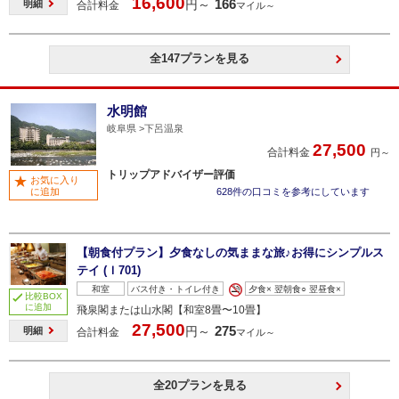
16,600
166
円～
明細
合計料金
マイル～
全147プランを見る
水明館
岐阜県
下呂温泉
27,500
合計料金
円～
トリップアドバイザー評価
お気に入り
に追加
628件の口コミを参考にしています
【朝食付プラン】夕食なしの気ままな旅♪お得にシンプルス
テイ (Ｉ701)
和室
バス付き・トイレ付き
夕食× 翌朝食○ 翌昼食×
比較BOX
に追加
飛泉閣または山水閣【和室8畳〜10畳】
27,500
275
円～
明細
合計料金
マイル～
全20プランを見る