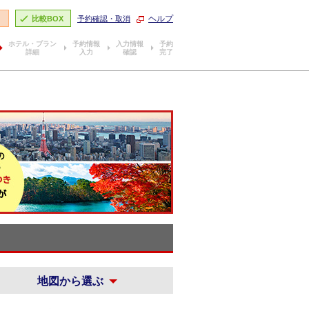
ヘルプ
り
比較BOX
予約確認・取消
ホテル・プラン
予約情報
入力情報
予約
詳細
入力
確認
完了
地図から選ぶ