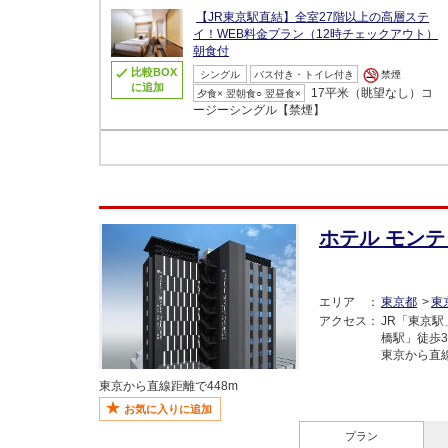
【JR東京駅直結】全室27階以上の高層ステ
イ！WEB料金プラン（12時チェックアウト）
朝食付
比較BOX
シングル
バス付き・トイレ付き
禁煙
に追加
17平米（眺望なし）コ
夕食× 翌朝食○ 翌昼食×
ージーシングル【禁煙】
ホテル モンテ
エリア
東京都
東
アクセス
JR「東京
橋駅」徒歩
東京から直線
東京から直線距離で448m
お気に入りに追加
プラン