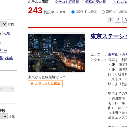
ホテル人気順
クチコミ評価順
価格の安い順
マイルの
243
10件ずつ表示
30件ずつ表示
施設中 1-10件
1
2
3
以内
海
近畿
東京ステーシ
駅
リー
エリア
東京都
東
駅
浅草
アクセス
電車をご利
・JR「東
・JR「東
口より徒歩
東京から直線距離で87m
・東京メト
お気に入りに追加
駅」より徒
空港までの
＜羽田空港
モノレール
由） 約30
屋数
＜成田空港
部屋
成田エクス