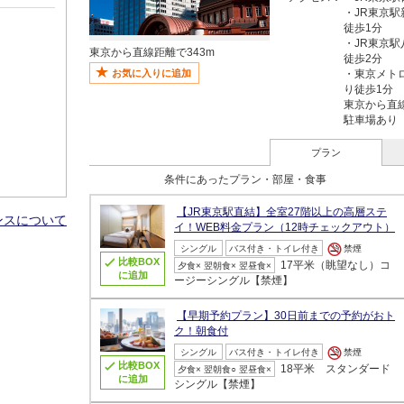
・JR東京
徒歩1分
・JR東京
東京から直線距離で343m
徒歩2分
お気に入りに追加
・東京メト
り徒歩1分
東京から直線
駐車場あり
プラン
条件にあったプラン・部屋・食事
【JR東京駅直結】全室27階以上の高層ステ
ンスについて
イ！WEB料金プラン（12時チェックアウト）
シングル
バス付き・トイレ付き
禁煙
比較BOX
17平米（眺望なし）コ
夕食× 翌朝食× 翌昼食×
に追加
ージーシングル【禁煙】
【早期予約プラン】30日前までの予約がおト
ク！朝食付
シングル
バス付き・トイレ付き
禁煙
比較BOX
18平米 スタンダード
夕食× 翌朝食○ 翌昼食×
に追加
シングル【禁煙】