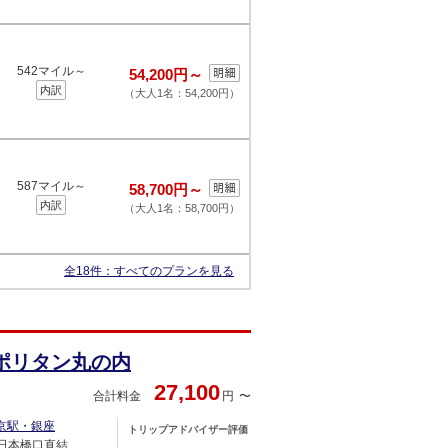
542マイル～
54,200円～
内訳
（大人1名：54,200円）
587マイル～
58,700円～
内訳
（大人1名：58,700円）
全18件：
すべてのプランを見る
ポリタン丸の内
27,100
合計料金
円
京駅・銀座
トリップアドバイザー評価
駅日本橋口直結