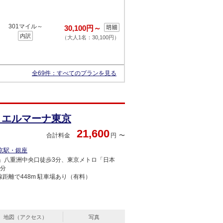
301マイル～
30,100円～
内訳
（大人1名：30,100円）
全69件：
すべてのプランを見る
 エルマーナ東京
21,600
合計料金
円
京駅・銀座
駅」八重洲中央口徒歩3分、東京メトロ「日本
3分
距離で448m
駐車場あり（有料）
地図（アクセス）
写真