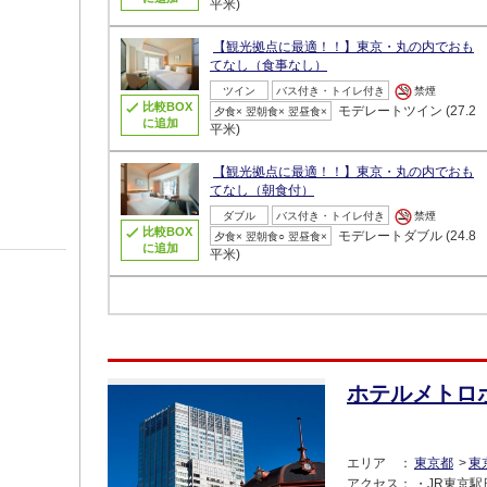
平米)
【観光拠点に最適！！】東京・丸の内でおも
てなし（食事なし）
ツイン
バス付き・トイレ付き
禁煙
比較BOX
モデレートツイン (27.2
夕食× 翌朝食× 翌昼食×
に追加
平米)
【観光拠点に最適！！】東京・丸の内でおも
てなし（朝食付）
ダブル
バス付き・トイレ付き
禁煙
比較BOX
モデレートダブル (24.8
夕食× 翌朝食○ 翌昼食×
に追加
平米)
ホテルメトロ
エリア
東京都
東
アクセス
・JR東京