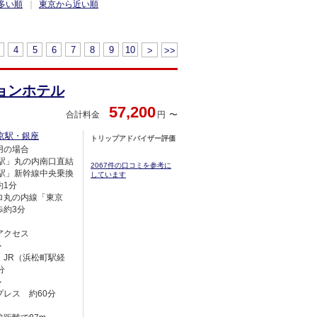
多い順
東京から近い順
4
5
6
7
8
9
10
>
>>
ョンホテル
57,200
合計料金
円
京駅・銀座
トリップアドバイザー評価
用の場合
京駅」丸の内南口直結
2067件の口コミを参考に
京駅」新幹線中央乗換
しています
約1分
ロ丸の内線「東京
歩約3分
アクセス
＞
、JR（浜松町駅経
分
＞
プレス 約60分