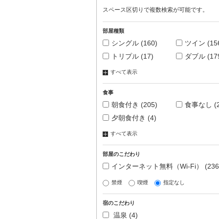
スペース区切りで複数検索が可能です。
部屋種類
シングル
(160)
ツイン
(15
トリプル
(17)
ダブル
(17
すべて表示
食事
朝食付き
(205)
食事なし
(
夕朝食付き
(4)
すべて表示
部屋のこだわり
インターネット無料（Wi-Fi）
(236
禁煙
喫煙
指定なし
宿のこだわり
温泉
(4)