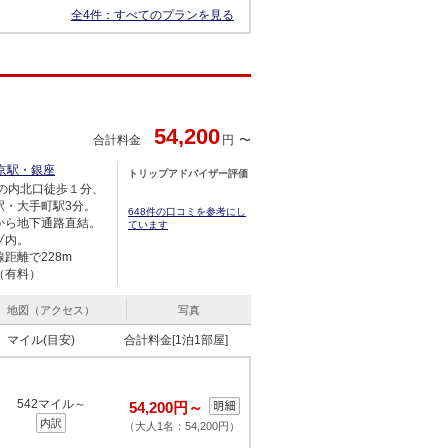
全4件：
すべてのプランを見る
54,200
合計料金
円
京駅・銀座
トリップアドバイザー評価
丸の内北口徒歩１分、
駅・大手町駅3分。
648件の口コミを参考にし
から地下通路直結。
ています
ゾ内。
距離で228m
（有料）
地図（アクセス）
写真
マイル(目安)
合計料金[1泊1部屋]
542マイル～
54,200円～
内訳
（大人1名：54,200円）