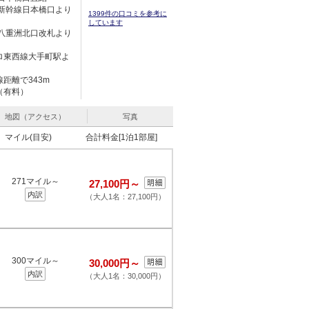
駅新幹線日本橋口より
1399件の口コミを参考に
しています
駅八重洲北口改札より
ロ東西線大手町駅よ
距離で343m
（有料）
地図（アクセス）
写真
マイル(目安)
合計料金[1泊1部屋]
271マイル～
27,100円～
内訳
（大人1名：27,100円）
300マイル～
30,000円～
内訳
（大人1名：30,000円）