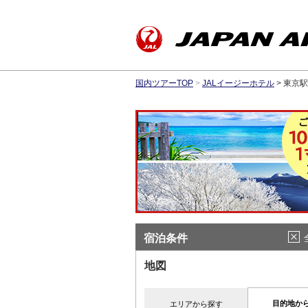
国内ツアーTOP
>
JALイージーホテル
> 東京
宿泊条件
地図
目的地か
エリアから探す