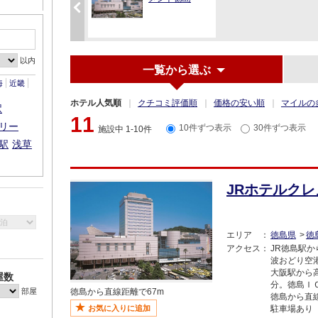
前
へ
以内
一覧から選ぶ
海
近畿
ホテル人気順
クチコミ評価順
価格の安い順
マイルの
駅
11
リー
10件ずつ表示
30件ずつ表示
施設中 1-10件
駅
浅草
JRホテルク
エリア
徳島県
徳
アクセス
JR徳島駅か
波おどり空
大阪駅から高
屋数
分。徳島Ｉ
部屋
徳島から直線距離で67m
徳島から直線
駐車場あり
お気に入りに追加