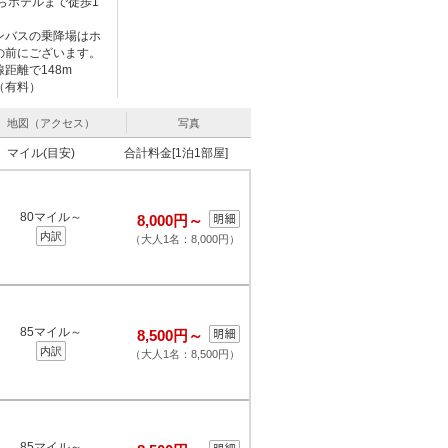
らホテルまで徒歩1
ンバスの乗降場はホ
の前にございます。
距離で148m
（有料）
地図（アクセス）
写真
マイル(目安)
合計料金[1泊1部屋]
80マイル～
8,000円～
内訳
（大人1名：8,000円）
85マイル～
8,500円～
内訳
（大人1名：8,500円）
85マイル～