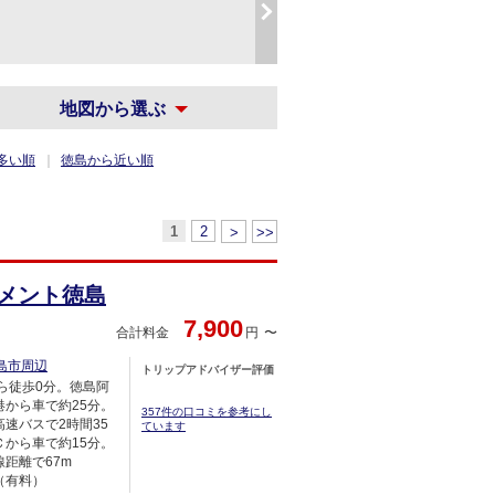
次
へ
地図から選ぶ
多い順
徳島から近い順
1
2
>
>>
レメント徳島
7,900
合計料金
円
島市周辺
トリップアドバイザー評価
ら徒歩0分。徳島阿
港から車で約25分。
357件の口コミを参考にし
速バスで2時間35
ています
Ｃから車で約15分。
距離で67m
（有料）