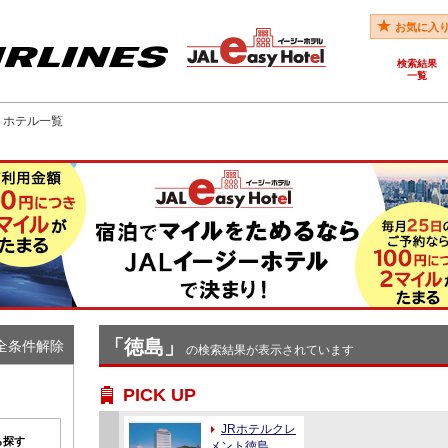
お気に入
検索結果
一覧
駅 ホテル一覧
「徳島」
全条件解除
の検索結果が表示されています
PICK UP
JRホテルクレ
ら探す
メント徳島