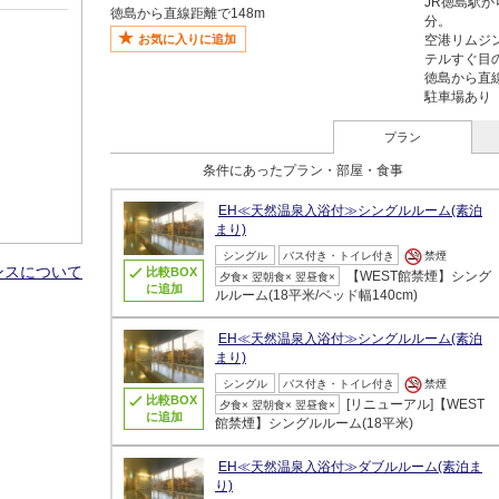
JR徳島駅か
徳島から直線距離で148m
分。
お気に入りに追加
空港リムジ
テルすぐ目
徳島から直線
駐車場あり
プラン
条件にあったプラン・部屋・食事
EH≪天然温泉入浴付≫シングルルーム(素泊
まり)
シングル
バス付き・トイレ付き
禁煙
ンスについて
比較BOX
【WEST館禁煙】シング
夕食× 翌朝食× 翌昼食×
に追加
ルルーム(18平米/ベッド幅140cm)
EH≪天然温泉入浴付≫シングルルーム(素泊
まり)
シングル
バス付き・トイレ付き
禁煙
比較BOX
[リニューアル]【WEST
夕食× 翌朝食× 翌昼食×
に追加
館禁煙】シングルルーム(18平米)
EH≪天然温泉入浴付≫ダブルルーム(素泊ま
り)