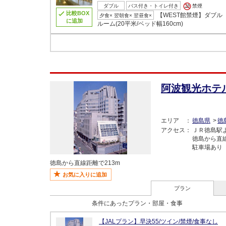
ダブル
バス付き・トイレ付き
禁煙
比較BOX
【WEST館禁煙】ダブル
夕食× 翌朝食× 翌昼食×
に追加
ルーム(20平米/ベッド幅160cm)
阿波観光ホテ
エリア
徳島県
徳
アクセス
ＪＲ徳島駅
徳島から直線
駐車場あり
徳島から直線距離で213m
お気に入りに追加
プラン
条件にあったプラン・部屋・食事
【JALプラン】早決55/ツイン/禁煙/食事なし