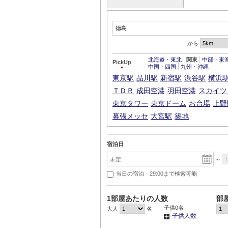
から
北海道・東北
関東
中部・東
PickUp
中国・四国
九州・沖縄
東京駅
品川駅
新宿駅
渋谷駅
横浜
ＴＤＲ
成田空港
羽田空港
スカイツ
東京タワー
東京ドーム
お台場
上野
幕張メッセ
大宮駅
築地
宿泊日
～
当日の宿泊 29:00まで検索可能
1部屋あたりの人数
部
子供
0
名
大人
名
子供人数