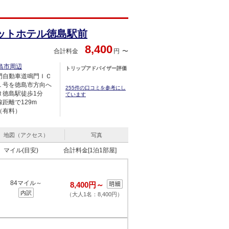
ットホテル徳島駅前
8,400
合計料金
円
島市周辺
トリップアドバイザー評価
門自動車道鳴門ＩＣ
１号を徳島市方向へ
255件の口コミを参考にし
Ｒ徳島駅徒歩1分
ています
距離で129m
（有料）
地図（アクセス）
写真
マイル(目安)
合計料金[1泊1部屋]
84マイル～
8,400円～
内訳
（大人1名：8,400円）