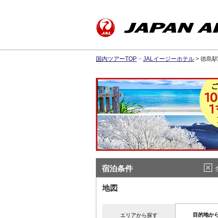
国内ツアーTOP
>
JALイージーホテル
> 徳島
宿泊条件
地図
目的地か
エリアから探す