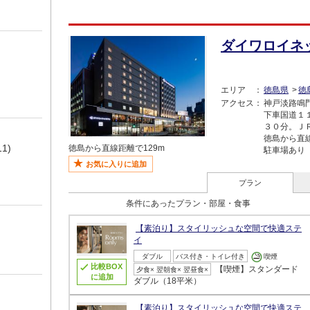
ダイワロイネ
エリア
徳島県
徳
アクセス
神戸淡路鳴
下車国道１
３０分。Ｊ
徳島から直線
11)
徳島から直線距離で129m
駐車場あり
お気に入りに追加
プラン
条件にあったプラン・部屋・食事
【素泊り】スタイリッシュな空間で快適ステ
イ
ダブル
バス付き・トイレ付き
喫煙
比較BOX
【喫煙】スタンダード
夕食× 翌朝食× 翌昼食×
に追加
ダブル（18平米）
【素泊り】スタイリッシュな空間で快適ステ