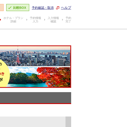
ヘルプ
り
比較BOX
予約確認・取消
ホテル・プラン
予約情報
入力情報
予約
詳細
入力
確認
完了