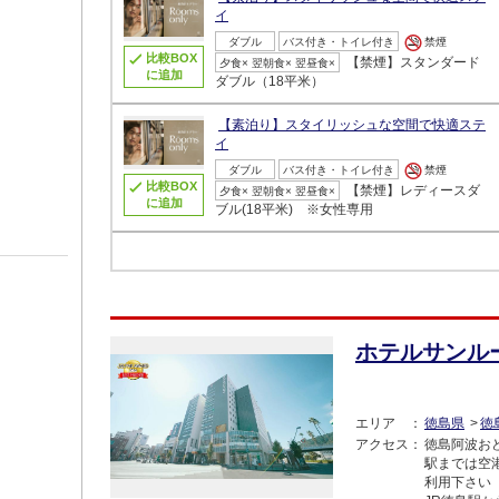
イ
ダブル
バス付き・トイレ付き
禁煙
比較BOX
【禁煙】スタンダード
夕食× 翌朝食× 翌昼食×
に追加
ダブル（18平米）
【素泊り】スタイリッシュな空間で快適ステ
イ
ダブル
バス付き・トイレ付き
禁煙
比較BOX
【禁煙】レディースダ
夕食× 翌朝食× 翌昼食×
に追加
ブル(18平米) ※女性専用
ホテルサンル
エリア
徳島県
徳
アクセス
徳島阿波お
駅までは空
利用下さい