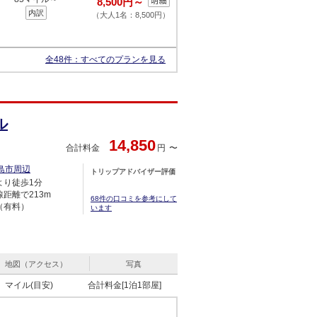
8,500円～
内訳
（大人1名：8,500円）
全48件：
すべてのプランを見る
ル
14,850
合計料金
円
島市周辺
トリップアドバイザー評価
より徒歩1分
距離で213m
68件の口コミを参考にして
（有料）
います
地図（アクセス）
写真
マイル(目安)
合計料金[1泊1部屋]