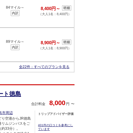
84マイル～
8,400円～
内訳
（大人1名：8,400円）
89マイル～
8,900円～
内訳
（大人1名：8,900円）
全22件：
すべてのプランを見る
ート徳島
8,000
合計料金
円
島市周辺
トリップアドバイザー評価
どり空港からJR徳島
港リムジンバスをご
401件の口コミを参考にし
（約33分）。
ています