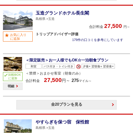
玉造グランドホテル長生閣
島根県
玉造
27,500
合計料金
円～
トリップアドバイザー評価
お気に入り
に追加
179件の口コミを参考にしています
＜限定販売＞お一人様でもOK☆一泊朝食プラン
和室
バス付き・トイレ付き
夕食× 翌朝食○ 翌昼食×
＜禁煙＞おまかせ客室（朝食のみ）
比較BOX
に追加
27,500
275
円～
合計料金
マイル～
明細
全20プランを見る
やすらぎを保つ宿 保性館
島根県
玉造