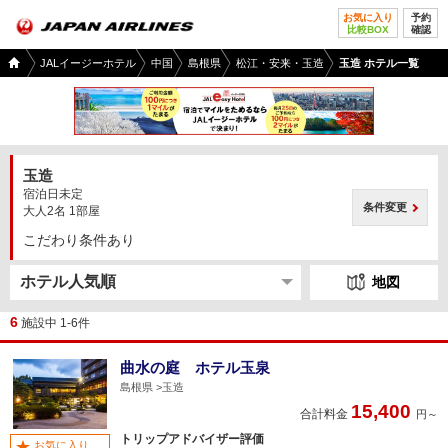
お気に入り
予約
比較BOX
確認
国内
JALイージーホテル
中国
島根県
松江・安来・玉造
玉造 ホテル一覧
ツア
ー
TOP
玉造
宿泊日未定
条件変更
大人2名 1部屋
こだわり条件あり
地図
6
施設中 1-6件
曲水の庭 ホテル玉泉
島根県
玉造
15,400
合計料金
円～
トリップアドバイザー評価
お気に入り