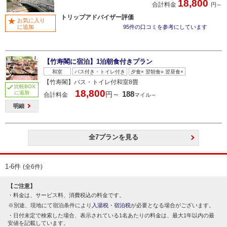
18,800
合計料金
円～
トリップアドバイザー評価
お気に入り
に追加
95件の口コミを参考にしています
【竹寿閣に宿泊】1泊朝食付きプラン
和室
バス付き・トイレ付き
夕食× 翌朝食○ 翌昼食×
【竹寿閣】バス・トイレ付和室8畳
比較BOX
18,800
に追加
188
円～
合計料金
マイル～
明細
全7プランを見る
1-6件
(全6件)
【ご注意】
料金は、サービス料、消費税込の料金です。
別途、現地にて宿泊条件により
入湯税・宿泊税
が必要となる場合がございます。
日付未定で検索した場合、表示されている1名あたりの料金は、最大1年以内の最
安値を記載しています。