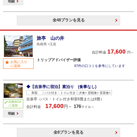
明細
全48プランを見る
旅亭 山の井
島根県
玉造
17,600
合計料金
円～
トリップアドバイザー評価
お気に入り
に追加
87件の口コミを参考にしています
◆【吉泉亭に宿泊】素泊り (食事なし)
和室
バス付き・トイレ付き
夕食× 翌朝食× 翌昼食×
吉泉亭（バス・トイレ付き和室6畳または8畳）
比較BOX
17,600
に追加
176
円～
合計料金
マイル～
明細
全8プランを見る