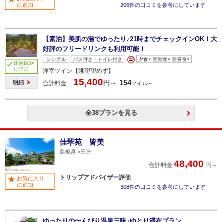
に追加
206件の口コミを参考にしています
【素泊】美肌の湯でゆったり♪21時までチェックインOK！大
好評のフリードリンクも利用可能！
シングル
バス付き・トイレ付き
夕食× 翌朝食× 翌昼食×
比較BOX
に追加
洋室ツイン【眺望望めず】
15,400
154
円～
明細
合計料金
マイル～
全38プランを見る
佳翠苑 皆美
島根県
玉造
48,400
合計料金
円～
トリップアドバイザー評価
お気に入り
に追加
308件の口コミを参考にしています
ゆったりの〜んびり温泉三昧♪ゆとり滞在プラン