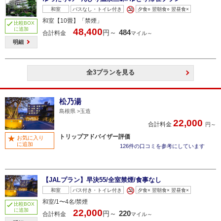
和室
バスなし・トイレ付き
夕食○ 翌朝食○ 翌昼食×
和室【10畳】「禁煙」
比較BOX
に追加
48,400
484
円～
合計料金
マイル～
明細
全3プランを見る
松乃湯
島根県
玉造
22,000
合計料金
円～
トリップアドバイザー評価
お気に入り
に追加
126件の口コミを参考にしています
【JALプラン】早決55/全室禁煙/食事なし
和室
バス付き・トイレ付き
夕食× 翌朝食× 翌昼食×
和室/1〜4名/禁煙
比較BOX
に追加
22,000
220
円～
合計料金
マイル～