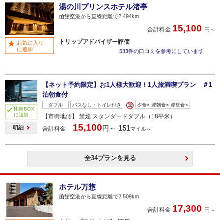
湯の川プリンスホテル渚亭
函館空港から直線距離で2.494km
15,100
合計料金
円～
トリップアドバイザー評価
お気に入り
に追加
533件の口コミを参考にしています
【ネット予約限定】お1人様大歓迎！1人旅満喫プラン ＃1
泊朝食付
ダブル
バスなし・トイレ付き
夕食× 翌朝食○ 翌昼食×
比較BOX
に追加
【市街地側】 禁煙 スタンダードダブル（18平米）
15,100
151
円～
明細
合計料金
マイル～
全34プランを見る
ホテル万惣
函館空港から直線距離で2.509km
17,300
合計料金
円～