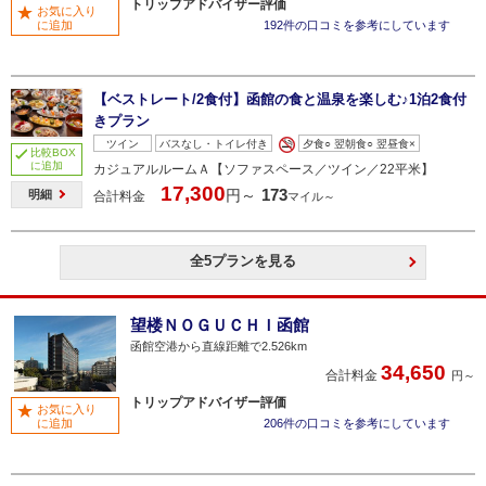
トリップアドバイザー評価
お気に入り
に追加
192件の口コミを参考にしています
【ベストレート/2食付】函館の食と温泉を楽しむ♪1泊2食付
きプラン
ツイン
バスなし・トイレ付き
夕食○ 翌朝食○ 翌昼食×
比較BOX
に追加
カジュアルルームＡ【ソファスペース／ツイン／22平米】
17,300
173
円～
明細
合計料金
マイル～
全5プランを見る
望楼ＮＯＧＵＣＨＩ函館
函館空港から直線距離で2.526km
34,650
合計料金
円～
トリップアドバイザー評価
お気に入り
に追加
206件の口コミを参考にしています