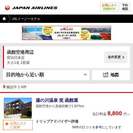
お気に入り
予約
比較BOX
確認
国内
JALイージーホテル
ツア
ー
TOP
函館空港周辺
条件変更
宿泊日未定
大人1名 1部屋
地図
9
施設中 1-9件
湯の川温泉 笑 函館屋
函館空港から直線距離で1.937km
8,800
合計料金
円～
トリップアドバイザー評価
お気に入り
に追加
58件の口コミを参考にしています