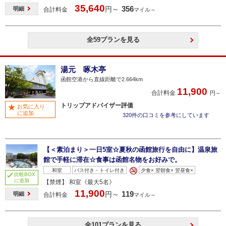
35,640
356
円～
明細
合計料金
マイル～
全59プランを見る
湯元 啄木亭
函館空港から直線距離で2.664km
11,900
合計料金
円～
トリップアドバイザー評価
お気に入り
に追加
320件の口コミを参考にしています
【＜素泊まり＞一日5室☆夏秋の函館旅行を自由に】温泉旅
館で手軽に滞在☆食事は函館名物をお好みで。
和室
バス付き・トイレ付き
夕食× 翌朝食× 翌昼食×
比較BOX
に追加
【禁煙】 和室《最大5名》
11,900
119
円～
明細
合計料金
マイル～
全101プランを見る