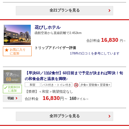
全21プランを見る
花びしホテル
函館空港から直線距離で2.452km
16,830
合計料金
円～
トリップアドバイザー評価
お気に入り
に追加
178件の口コミを参考にしています
【早決60／1泊2食付】60日前まで予定が決まれば即決！旬
の和食会席と温泉を満喫♪
和室
バス付き・トイレ付き
夕食○ 翌朝食○ 翌昼食×
比較BOX
に追加
【禁煙】＜和室＞眺望指定なし
16,830
168
円～
明細
合計料金
マイル～
全35プランを見る