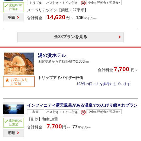
トリプル
バス付き・トイレ付き
夕食× 翌朝食○ 翌昼食×
比較BOX
に追加
スーペリアツイン【禁煙・27平米】
14,620
146
円～
明細
合計料金
マイル～
全28プランを見る
湯の浜ホテル
函館空港から直線距離で2.385km
7,700
合計料金
円～
トリップアドバイザー評価
お気に入り
に追加
122件の口コミを参考にしています
インフィニティ露天風呂がある温泉でのんびり癒されプラン
和室
バス付き・トイレ付き
夕食× 翌朝食× 翌昼食×
【街側】和室10畳
比較BOX
に追加
7,700
77
円～
合計料金
マイル～
明細