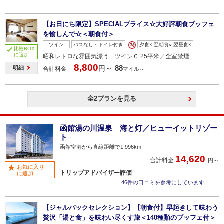
【お日にち限定】SPECIALプライス☆大好評朝食ブッフェ
を愉しんで☆＜朝食付＞
ツイン
バスなし・トイレ付き
夕食× 翌朝食○ 翌昼食×
比較BOX
に追加
昭和レトロな雰囲気漂う ツインＣ 25平米／全室禁煙
8,800
88
円～
明細
合計料金
マイル～
全2プランを見る
函館湯の川温泉 海と灯／ヒューイットリゾー
ト
函館空港から直線距離で1.996km
14,620
合計料金
円～
お気に入り
トリップアドバイザー評価
に追加
46件の口コミを参考にしています
【ジャルパックセレクション】【朝食付】早起きして味わう
贅沢「湯と食」を味わい尽くす旅＜140種類のブッフェ付＞