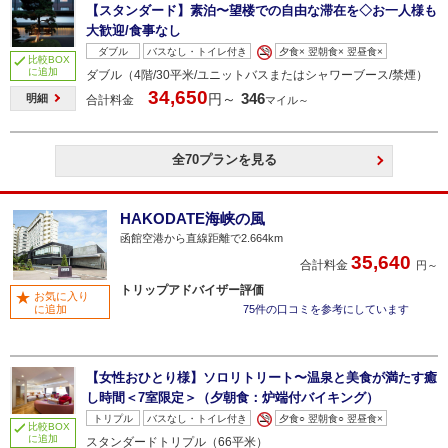
【スタンダード】素泊〜望楼での自由な滞在を◇お一人様も
大歓迎/食事なし
ダブル
バスなし・トイレ付き
夕食× 翌朝食× 翌昼食×
比較BOX
に追加
ダブル（4階/30平米/ユニットバスまたはシャワーブース/禁煙）
34,650
346
円～
明細
合計料金
マイル～
全70プランを見る
HAKODATE海峡の風
函館空港から直線距離で2.664km
35,640
合計料金
円～
トリップアドバイザー評価
お気に入り
に追加
75件の口コミを参考にしています
【女性おひとり様】ソロリトリート〜温泉と美食が満たす癒
し時間＜7室限定＞（夕朝食：炉端付バイキング）
トリプル
バスなし・トイレ付き
夕食○ 翌朝食○ 翌昼食×
比較BOX
に追加
スタンダードトリプル（66平米）