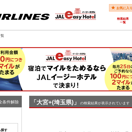
お気に入
検索結果
一覧
一覧
「大宮+(埼玉県)」
全条件解除
の検索結果が表示されています
ら探す