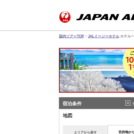
国内ツアーTOP
>
JALイージーホテル
ホテル
宿泊条件
地図
目的地か
エリアから探す