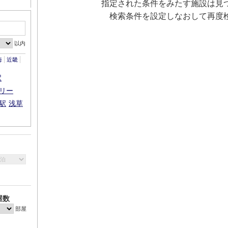
指定された条件をみたす施設は見
検索条件を設定しなおして再度
以内
海
近畿
駅
リー
駅
浅草
屋数
部屋