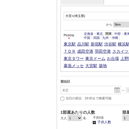
から
北海道・東北
関東
中部・東
PickUp
中国・四国
九州・沖縄
東京駅
品川駅
新宿駅
渋谷駅
横浜
ＴＤＲ
成田空港
羽田空港
スカイツ
東京タワー
東京ドーム
お台場
上野
幕張メッセ
大宮駅
築地
宿泊日
～
当日の宿泊 29:00まで検索可能
1部屋あたりの人数
部
子供
0
名
大人
名
子供人数