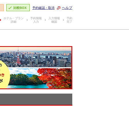
ヘルプ
り
比較BOX
予約確認・取消
ホテル・プラン
予約情報
入力情報
予約
詳細
入力
確認
完了