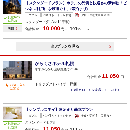
【スタンダードプラン】ホテルの品質と快適さの新体験！ビ
ジネス利用にも最適です。(素泊まり)
ダブル
バス付き・トイレ付き
夕食× 翌朝食× 翌昼食×
比較BOX
に追加
スタンダードダブル(14平米)
10,000
100
円～
明細
合計料金
マイル～
全8プランを見る
からくさホテル札幌
すすきのから直線距離で282m
11,050
合計料金
円～
トリップアドバイザー評価
お気に入り
に追加
110件の口コミを参考にしています
【シンプルステイ】素泊まり基本プラン
ダブル
バス付き・トイレ付き
夕食× 翌朝食× 翌昼食×
スタンダードダブル
比較BOX
に追加
11,050
110
円～
合計料金
マイル～