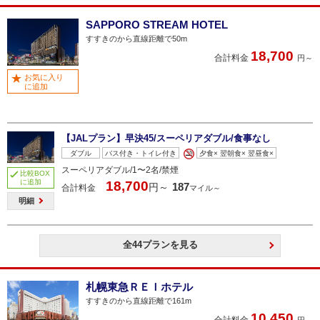
SAPPORO STREAM HOTEL
すすきのから直線距離で50m
18,700
合計料金
円～
お気に入り
に追加
【JALプラン】早決45/スーペリアダブル/食事なし
ダブル
バス付き・トイレ付き
夕食× 翌朝食× 翌昼食×
スーペリアダブル/1〜2名/禁煙
比較BOX
に追加
18,700
187
円～
合計料金
マイル～
明細
全44プランを見る
札幌東急ＲＥＩホテル
すすきのから直線距離で161m
10,450
合計料金
円～