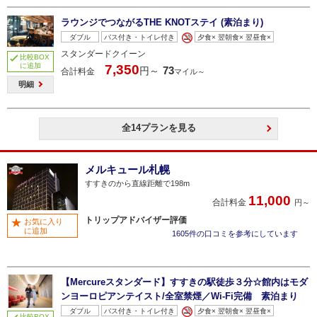
ラウンジでつながるTHE KNOTステイ (素泊まり)
ダブル
バス付き・トイレ付き
夕食× 翌朝食× 翌昼食×
スタンダードクイーン
比較BOX
に追加
7,350
73
円～
合計料金
マイル～
明細
全14プランを見る
メルキュール札幌
すすきのから直線距離で198m
11,000
合計料金
円～
トリップアドバイザー評価
お気に入り
に追加
1605件の口コミを参考にしています
【Mercureスタンダード】すすきの駅徒歩３分☆館内はモダ
ンヨーロピアンテイスト/全室禁煙／Wi-Fi完備 素泊まり
ダブル
バス付き・トイレ付き
夕食× 翌朝食× 翌昼食×
比較BOX