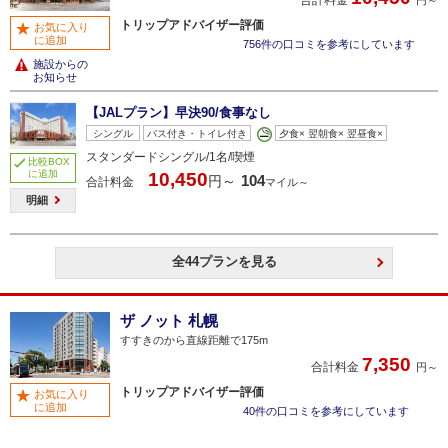
トリップアドバイザー評価
お気に入り
に追加
756件の口コミを参考にしています
施設からの
お知らせ
【JALプラン】早決90/食事なし
シングル
バス付き・トイレ付き
夕食× 翌朝食× 翌昼食×
スタンダードシングル/1名/喫煙
比較BOX
に追加
10,450
104
円～
合計料金
マイル～
明細
全44プランを見る
ザ ノット 札幌
すすきのから直線距離で175m
7,350
合計料金
円～
トリップアドバイザー評価
お気に入り
に追加
40件の口コミを参考にしています