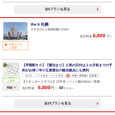
全6プランを見る
the b 札幌
すすきのから直線距離で225m
6,800
合計料金
円～
お気に入り
に追加
【早期割６０】【素泊まり】人気の日付は２カ月前までの予
約がお得◇羊ケ丘展望台の観光拠点にも便利
ダブル
バス付き・トイレ付き
夕食× 翌朝食× 翌昼食×
比較BOX
に追加
【スタンダードダブル】13平米／ベッド幅140cm／禁煙
6,800
68
円～
明細
合計料金
マイル～
全24プランを見る