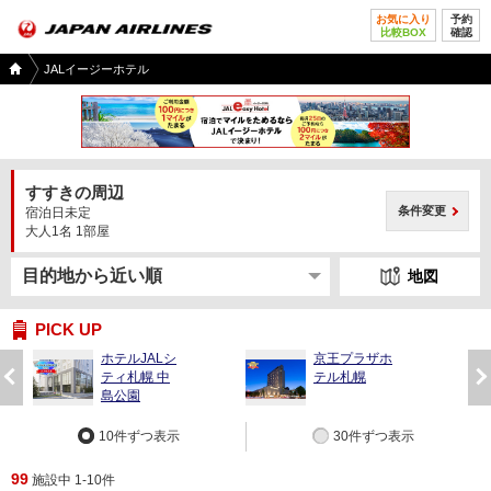
お気に入り
予約
比較BOX
確認
国内
JALイージーホテル
ツア
ー
TOP
すすきの周辺
条件変更
宿泊日未定
大人1名 1部屋
地図
PICK UP
ホテルJALシ
京王プラザホ
前
次
ティ札幌 中
テル札幌
へ
へ
島公園
10件ずつ表示
30件ずつ表示
99
施設中 1-10件