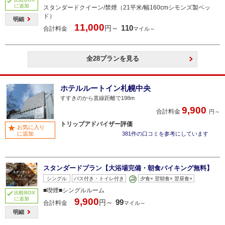
に追加
スタンダードクイーン/禁煙（21平米/幅160cmシモンズ製ベッ
ド）
明細
11,000
110
円～
合計料金
マイル～
全28プランを見る
ホテルルートイン札幌中央
すすきのから直線距離で198m
9,900
合計料金
円～
トリップアドバイザー評価
お気に入り
に追加
381件の口コミを参考にしています
スタンダードプラン【大浴場完備・朝食バイキング無料】
シングル
バス付き・トイレ付き
夕食× 翌朝食× 翌昼食×
■喫煙■シングルルーム
比較BOX
に追加
9,900
99
円～
合計料金
マイル～
明細