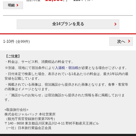
明細
全14プランを見る
1-10件
次へ
(全99件)
【ご注意】
料金は、サービス料、消費税込の料金です。
別途、現地にて宿泊条件により
入湯税・宿泊税
が必要となる場合がございます。
日付未定で検索した場合、表示されている1名あたりの料金は、最大1年以内の最
安値を記載しています。
掲載されている画像は、宿泊施設から提供された画像となります。食事・客室等
の画像はイメージとなります。
「施設からのお知らせ」は宿泊施設から提供された情報を基に掲載しておりま
す。
<取扱旅行会社>
株式会社ジャルパック 本社営業所
（観光庁長官登録旅行業第705号）
〒140－8658 東京都品川区東品川2-4-11 野村不動産天王洲ビル
（一社）日本旅行業協会正会員