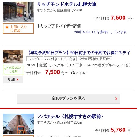
リッチモンドホテル札幌大通
すすきのから直線距離で228m
7,500
合計料金
円～
トリップアドバイザー評価
お気に入り
に追加
666件の口コミを参考にしています
【早期予約90日プラン】90日前までの予約でお得にステイ
シングル
バス付き・トイレ付き
夕食× 翌朝食× 翌昼食×
NEW【喫煙】シングル〈16.5平米・140cm幅ダブルベッド1台〉
比較BOX
7,500
に追加
75
円～
合計料金
マイル～
明細
全100プランを見る
アパホテル〈札幌すすきの駅前〉
すすきのから直線距離で250m
5,760
合計料金
円～