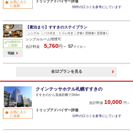
トリップアドバイザー評価
お気に入り
に追加
59件の口コミを参考にしています
【素泊まり】すすきのステイプラン
シングル
バス付き・トイレ付き
夕食× 翌朝食× 翌昼食×
シングルルーム喫煙可
比較BOX
5,760
に追加
57
円～
合計料金
マイル～
明細
全12プランを見る
クインテッサホテル札幌すすきの
すすきのから直線距離で264m
10,000
合計料金
円～
トリップアドバイザー評価
お気に入り
に追加
10件の口コミを参考にしています