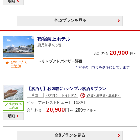
明細
全12プランを見る
指宿海上ホテル
鹿児島県
指宿
20,900
合計料金
円～
トリップアドバイザー評価
お気に入り
に追加
102件の口コミを参考にしています
【素泊り】お気軽に♪シンプル素泊りプラン
和室
バス付き・トイレ付き
夕食× 翌朝食× 翌昼食×
和室【フォレストビュー】【禁煙】
比較BOX
に追加
20,900
209
円～
合計料金
マイル～
明細
全8プランを見る