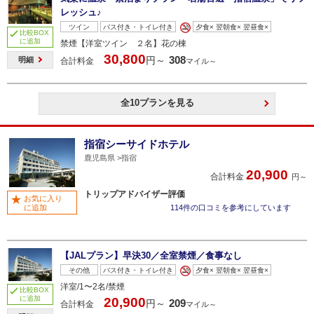
レッシュ♪
ツイン
バス付き・トイレ付き
夕食× 翌朝食× 翌昼食×
比較BOX
に追加
禁煙【洋室ツイン ２名】花の棟
30,800
308
円～
明細
合計料金
マイル～
全10プランを見る
指宿シーサイドホテル
鹿児島県
指宿
20,900
合計料金
円～
トリップアドバイザー評価
お気に入り
に追加
114件の口コミを参考にしています
【JALプラン】早決30／全室禁煙／食事なし
その他
バス付き・トイレ付き
夕食× 翌朝食× 翌昼食×
洋室/1〜2名/禁煙
比較BOX
に追加
20,900
209
円～
合計料金
マイル～