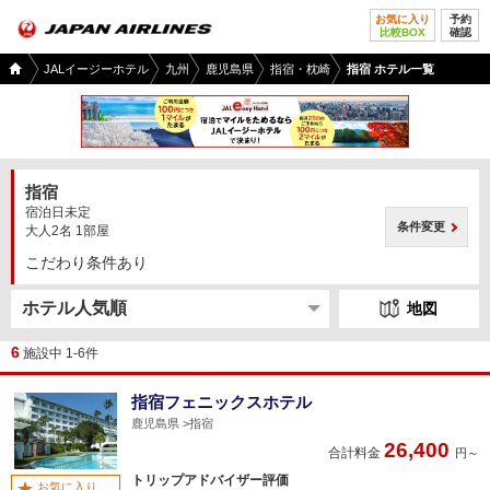
お気に入り
予約
比較BOX
確認
国内
JALイージーホテル
九州
鹿児島県
指宿・枕崎
指宿 ホテル一覧
ツア
ー
TOP
指宿
宿泊日未定
条件変更
大人2名 1部屋
こだわり条件あり
地図
6
施設中 1-6件
指宿フェニックスホテル
鹿児島県
指宿
26,400
合計料金
円～
トリップアドバイザー評価
お気に入り