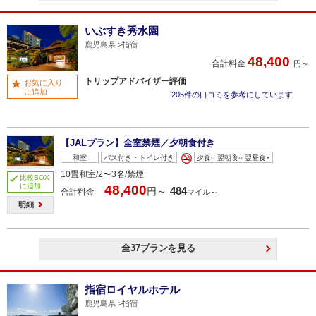
いぶすき秀水園
鹿児島県
指宿
48,400
合計料金
円～
トリップアドバイザー評価
お気に入り
に追加
205件の口コミを参考にしています
【JALプラン】全室禁煙／夕朝食付き
和室
バス付き・トイレ付き
夕食○ 翌朝食○ 翌昼食×
10畳和室/2〜3名/禁煙
比較BOX
に追加
48,400
484
円～
合計料金
マイル～
明細
全37プランを見る
指宿ロイヤルホテル
鹿児島県
指宿