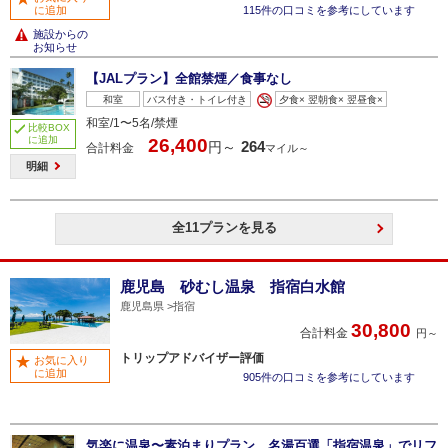
に追加
115件の口コミを参考にしています
施設からの
お知らせ
【JALプラン】全館禁煙／食事なし
和室
バス付き・トイレ付き
夕食× 翌朝食× 翌昼食×
和室/1〜5名/禁煙
比較BOX
に追加
26,400
264
円～
合計料金
マイル～
明細
全11プランを見る
鹿児島 砂むし温泉 指宿白水館
鹿児島県
指宿
30,800
合計料金
円～
トリップアドバイザー評価
お気に入り
に追加
905件の口コミを参考にしています
気楽に温泉〜素泊まりプラン 名湯百選「指宿温泉」でリフ