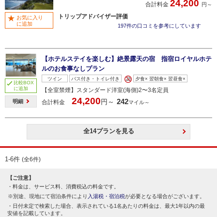
24,200
合計料金
円～
トリップアドバイザー評価
お気に入り
に追加
197件の口コミを参考にしています
【ホテルステイを楽しむ】絶景露天の宿 指宿ロイヤルホテ
ルのお食事なしプラン
ツイン
バス付き・トイレ付き
夕食× 翌朝食× 翌昼食×
比較BOX
に追加
【全室禁煙】スタンダード洋室(海側)2〜3名定員
24,200
242
円～
明細
合計料金
マイル～
全14プランを見る
1-6件
(全6件)
【ご注意】
料金は、サービス料、消費税込の料金です。
別途、現地にて宿泊条件により
入湯税・宿泊税
が必要となる場合がございます。
日付未定で検索した場合、表示されている1名あたりの料金は、最大1年以内の最
安値を記載しています。