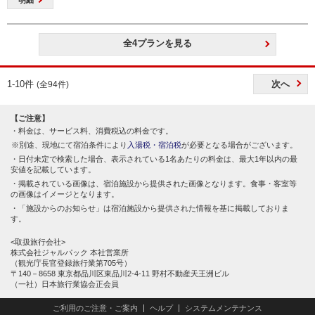
全4プランを見る
1-10件
次へ
(全94件)
【ご注意】
料金は、サービス料、消費税込の料金です。
別途、現地にて宿泊条件により
入湯税・宿泊税
が必要となる場合がございます。
日付未定で検索した場合、表示されている1名あたりの料金は、最大1年以内の最
安値を記載しています。
掲載されている画像は、宿泊施設から提供された画像となります。食事・客室等
の画像はイメージとなります。
「施設からのお知らせ」は宿泊施設から提供された情報を基に掲載しておりま
す。
<取扱旅行会社>
株式会社ジャルパック 本社営業所
（観光庁長官登録旅行業第705号）
〒140－8658 東京都品川区東品川2-4-11 野村不動産天王洲ビル
（一社）日本旅行業協会正会員
ご利用のご注意・ご案内
ヘルプ
システムメンテナンス