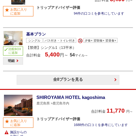
トリップアドバイザー評価
お気に入り
に追加
94件の口コミを参考にしています
基本プラン
シングル
バス付き・トイレ付き
夕食× 翌朝食× 翌昼食×
【禁煙】シングル1（13平米）
比較BOX
に追加
5,400
54
円～
合計料金
マイル～
明細
全8プランを見る
SHIROYAMA HOTEL kagoshima
鹿児島県
鹿児島市内
11,770
合計料金
円～
トリップアドバイザー評価
お気に入り
に追加
1688件の口コミを参考にしています
施設からの
お知らせ