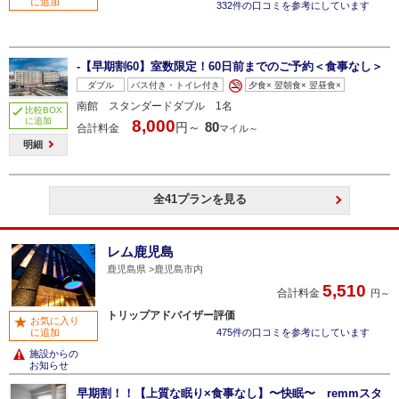
に追加
332件の口コミを参考にしています
-【早期割60】室数限定！60日前までのご予約＜食事なし＞
ダブル
バス付き・トイレ付き
夕食× 翌朝食× 翌昼食×
南館 スタンダードダブル 1名
比較BOX
に追加
8,000
80
円～
合計料金
マイル～
明細
全41プランを見る
レム鹿児島
鹿児島県
鹿児島市内
5,510
合計料金
円～
トリップアドバイザー評価
お気に入り
に追加
475件の口コミを参考にしています
施設からの
お知らせ
早期割！！【上質な眠り×食事なし】〜快眠〜 remmスタ