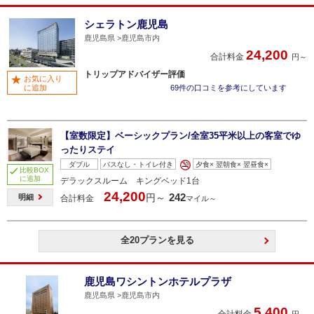
シェラトン鹿児島
鹿児島県
鹿児島市内
24,200
合計料金
円～
トリップアドバイザー評価
お気に入り
に追加
69件の口コミを参考にしています
【室数限定】ベーシックプラン/全室35平米以上の客室でゆ
ったりステイ
ダブル
バスなし・トイレ付き
夕食× 翌朝食× 翌昼食×
比較BOX
に追加
デラックスルーム キングベッド1台
24,200
242
円～
明細
合計料金
マイル～
全20プランを見る
鹿児島ワシントンホテルプラザ
鹿児島県
鹿児島市内
5,400
合計料金
円～