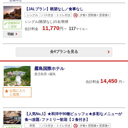
【JALプラン】眺望なし／食事なし
シングル
バス付き・トイレ付き
夕食× 翌朝食× 翌昼食×
シングル(眺望なし)/1名/禁煙
比較BOX
に追加
11,770
117
円～
合計料金
マイル～
明細
全4プランを見る
霧島国際ホテル
鹿児島県
霧島
14,450
合計料金
円～
お気に入り
に追加
【人気No,1】★和洋中90種ビュッフェ★多彩なメニューが
食べ放題♪ファミリー歓迎【２食付き】
和室
バス付き・トイレ付き
夕食○ 翌朝食○ 翌昼食×
比較BOX