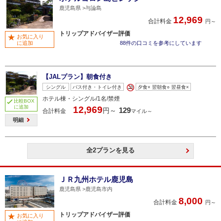
鹿児島県
与論島
12,969
合計料金
円～
トリップアドバイザー評価
お気に入り
に追加
88件の口コミを参考にしています
【JALプラン】朝食付き
シングル
バス付き・トイレ付き
夕食× 翌朝食○ 翌昼食×
ホテル棟・シングル/1名/禁煙
比較BOX
に追加
12,969
129
円～
合計料金
マイル～
明細
全2プランを見る
ＪＲ九州ホテル鹿児島
鹿児島県
鹿児島市内
8,000
合計料金
円～
トリップアドバイザー評価
お気に入り