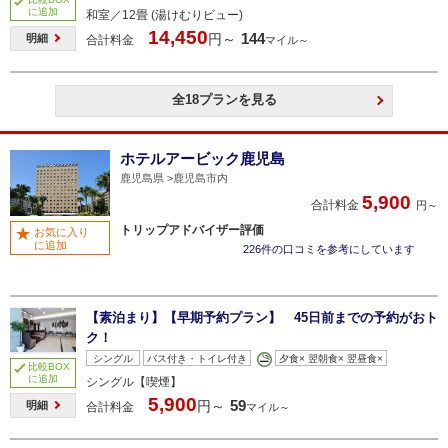
に追加
和室／12畳 (湯けむりビュー)
14,450
144
円～
明細
合計料金
マイル～
全18プランを見る
ホテルアービック鹿児島
鹿児島県
鹿児島市内
5,900
合計料金
円～
トリップアドバイザー評価
お気に入り
に追加
226件の口コミを参考にしています
【素泊まり】【早期予約プラン】 45日前までの予約がおト
ク！
シングル
バス付き・トイレ付き
夕食× 翌朝食× 翌昼食×
比較BOX
に追加
シングル【喫煙】
5,900
59
円～
明細
合計料金
マイル～