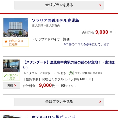
全47プランを見る
ソラリア西鉄ホテル鹿児島
鹿児島県
鹿児島市内
9,000
合計料金
円～
トリップアドバイザー評価
お気に入り
に追加
901件の口コミを参考にしています
【スタンダード】鹿児島中央駅の目の前の好立地！（素泊ま
り）
セミダブル
バス付き・トイレ付き
夕食× 翌朝食× 翌昼食×
比較BOX
に追加
【観覧車側】喫煙セミダブル【ベッド幅140ｃｍ】
9,000
90
円～
明細
合計料金
マイル～
全26プランを見る
ホテルヨロン島ビレッジ