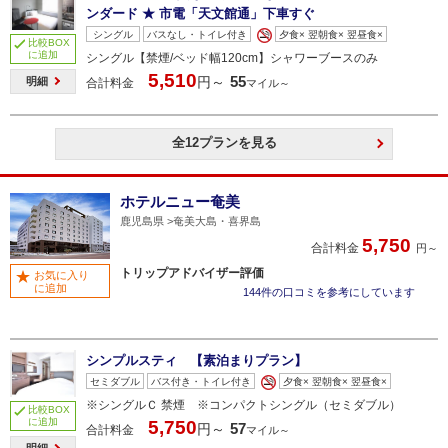
ンダード ★ 市電「天文館通」下車すぐ
シングル
バスなし・トイレ付き
夕食× 翌朝食× 翌昼食×
比較BOX
に追加
シングル【禁煙/ベッド幅120cm】シャワーブースのみ
5,510
55
円～
明細
合計料金
マイル～
全12プランを見る
ホテルニュー奄美
鹿児島県
奄美大島・喜界島
5,750
合計料金
円～
トリップアドバイザー評価
お気に入り
に追加
144件の口コミを参考にしています
シンプルスティ 【素泊まりプラン】
セミダブル
バス付き・トイレ付き
夕食× 翌朝食× 翌昼食×
※シングルＣ 禁煙 ※コンパクトシングル（セミダブル）
比較BOX
に追加
5,750
57
円～
合計料金
マイル～
明細