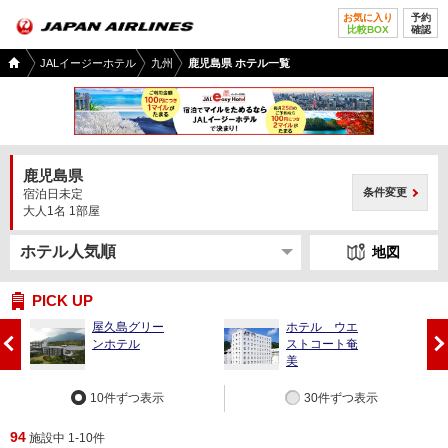
お気に入り
予約
比較BOX
確認
国内
JALイージーホテル
九州
鹿児島県 ホテル一覧
ツア
ー
TOP
鹿児島県
条件変更
宿泊日未定
大人1名 1部屋
地図
PICK UP
屋久島グリー
ホテル ウエ
前
次
ンホテル
ストコート奄
へ
へ
美
10件ずつ表示
30件ずつ表示
94
施設中 1-10件