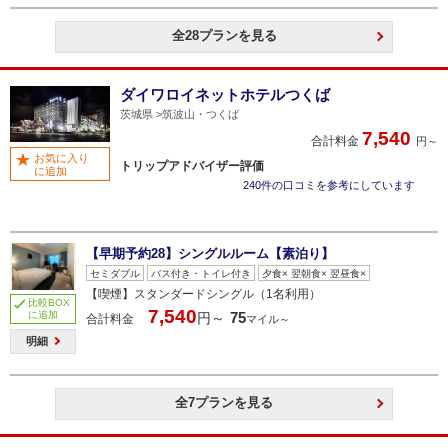
全28プランを見る
ダイワロイネットホテルつくば
茨城県
筑波山・つくば
7,540
合計料金
円～
お気に入り
トリップアドバイザー評価
に追加
240件の口コミを参考にしています
【早期予約28】シングルルーム【素泊り】
セミダブル
バス付き・トイレ付き
夕食× 翌朝食× 翌昼食×
【喫煙】スタンダードシングル（1名利用）
比較BOX
7,540
に追加
75
円～
合計料金
マイル～
明細
全7プランを見る