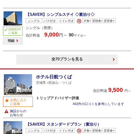
【SAVER】シンプルステイ ◇素泊り◇
シングル
バス付き・トイレ付き
夕食× 翌朝食× 翌昼食×
シングル（禁煙）
比較BOX
に追加
9,000
90
円～
合計料金
マイル～
明細
全70プランを見る
ホテル日航つくば
茨城県
筑波山・つくば
9,500
合計料金
円～
トリップアドバイザー評価
お気に入り
に追加
442件の口コミを参考にしています
施設からの
お知らせ
【SAVER】スタンダードプラン（素泊り）
シングル
バス付き・トイレ付き
夕食× 翌朝食× 翌昼食×