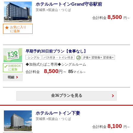
ホテルルートインGrand守谷駅前
茨城県
筑波山・つくば
8,500
合計料金
円～
お気に入り
に追加
早期予約30日前プラン【食事なし】
シングル
バス付き・トイレ付き
夕食× 翌朝食× 翌昼食×
◆加熱式たばこ専用◆シングルルーム
比較BOX
に追加
8,500
85
円～
合計料金
マイル～
明細
全36プランを見る
ホテルルートイン下妻
茨城県
筑波山・つくば
8,100
合計料金
円～