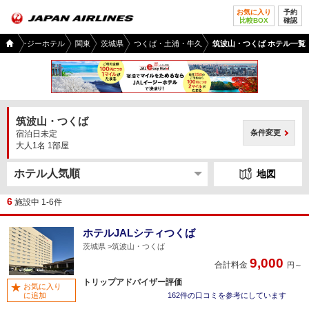
お気に入り
予約
比較BOX
確認
国内
JALイージーホテル
関東
茨城県
つくば・土浦・牛久
筑波山・つくば ホテル一覧
ツア
ー
TOP
筑波山・つくば
条件変更
宿泊日未定
大人1名 1部屋
地図
6
施設中 1-6件
ホテルJALシティつくば
茨城県
筑波山・つくば
9,000
合計料金
円～
トリップアドバイザー評価
お気に入り
に追加
162件の口コミを参考にしています