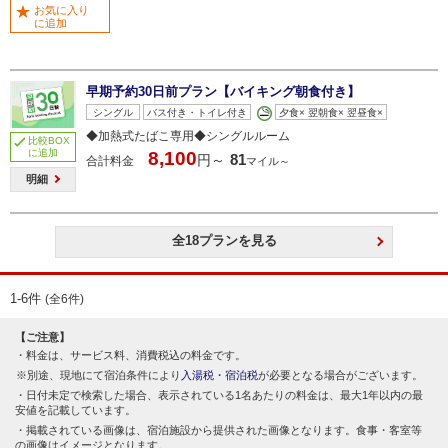
お気に入り
に追加
早期予約30日前プラン【バイキング朝食付き】
シングル
バス付き・トイレ付き
夕食× 翌朝食× 翌昼食×
◆加熱式たばこ専用◆シングルルーム
比較BOX
に追加
8,100
81
円～
合計料金
マイル～
明細
全18プランを見る
1-6件
(全6件)
【ご注意】
料金は、サービス料、消費税込の料金です。
別途、現地にて宿泊条件により
入湯税・宿泊税
が必要となる場合がございます。
日付未定で検索した場合、表示されている1名あたりの料金は、最大1年以内の最
安値を記載しています。
掲載されている画像は、宿泊施設から提供された画像となります。食事・客室等
の画像はイメージとなります。