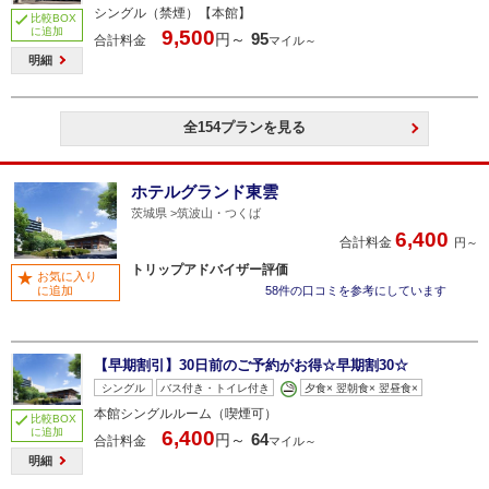
シングル（禁煙）【本館】
比較BOX
に追加
9,500
95
円～
合計料金
マイル～
明細
全154プランを見る
ホテルグランド東雲
茨城県
筑波山・つくば
6,400
合計料金
円～
トリップアドバイザー評価
お気に入り
に追加
58件の口コミを参考にしています
【早期割引】30日前のご予約がお得☆早期割30☆
シングル
バス付き・トイレ付き
夕食× 翌朝食× 翌昼食×
本館シングルルーム（喫煙可）
比較BOX
に追加
6,400
64
円～
合計料金
マイル～
明細