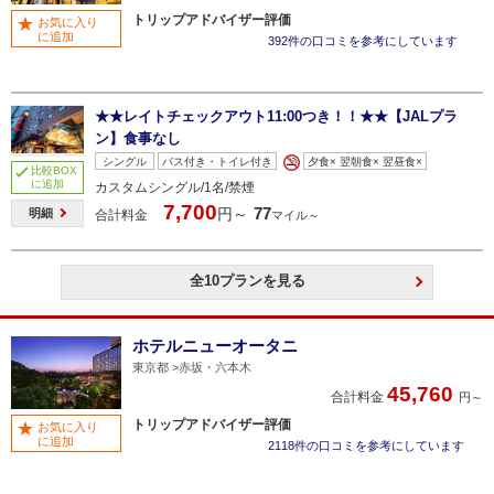
トリップアドバイザー評価
お気に入り
に追加
392件の口コミを参考にしています
★★レイトチェックアウト11:00つき！！★★【JALプラ
ン】食事なし
シングル
バス付き・トイレ付き
夕食× 翌朝食× 翌昼食×
比較BOX
に追加
カスタムシングル/1名/禁煙
7,700
77
円～
明細
合計料金
マイル～
全10プランを見る
ホテルニューオータニ
東京都
赤坂・六本木
45,760
合計料金
円～
トリップアドバイザー評価
お気に入り
に追加
2118件の口コミを参考にしています