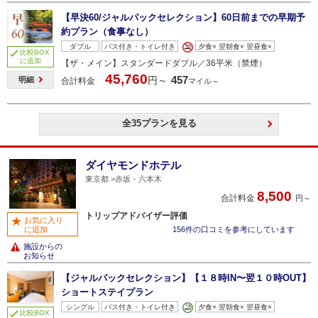
【早決60/ジャルパックセレクション】60日前までの早期予
約プラン（食事なし）
ダブル
バス付き・トイレ付き
夕食× 翌朝食× 翌昼食×
比較BOX
に追加
【ザ・メイン】スタンダードダブル／36平米（禁煙）
45,760
457
円～
明細
合計料金
マイル～
全35プランを見る
ダイヤモンドホテル
東京都
赤坂・六本木
8,500
合計料金
円～
トリップアドバイザー評価
お気に入り
に追加
156件の口コミを参考にしています
施設からの
お知らせ
【ジャルパックセレクション】【１８時IN〜翌１０時OUT】
ショートステイプラン
シングル
バス付き・トイレ付き
夕食× 翌朝食× 翌昼食×
比較BOX