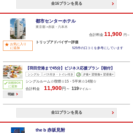
全16プランを見る
都市センターホテル
東京都
赤坂・六本木
11,900
合計料金
円～
トリップアドバイザー評価
お気に入り
に追加
525件の口コミを参考にしています
【羽田空港まで45分】ビジネス応援プラン【朝付】
シングル
バス付き・トイレ付き
夕食× 翌朝食○ 翌昼食×
シングルルーム☆喫煙☆15・5平米☆14階☆
比較BOX
に追加
11,900
119
円～
合計料金
マイル～
明細
全11プランを見る
the b 赤坂見附