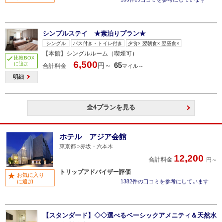
シンプルステイ ★素泊りプラン★
シングル
バス付き・トイレ付き
夕食× 翌朝食× 翌昼食×
【本館】シングルルーム（喫煙可）
比較BOX
6,500
に追加
65
円～
合計料金
マイル～
明細
全4プランを見る
ホテル アジア会館
東京都
赤坂・六本木
12,200
合計料金
円～
トリップアドバイザー評価
お気に入り
に追加
1382件の口コミを参考にしています
【スタンダード】◇◇選べるベーシックアメニティ＆天然水