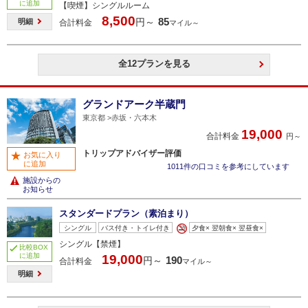
に追加
【喫煙】シングルルーム
8,500
85
円～
明細
合計料金
マイル～
全12プランを見る
グランドアーク半蔵門
東京都
赤坂・六本木
19,000
合計料金
円～
トリップアドバイザー評価
お気に入り
に追加
1011件の口コミを参考にしています
施設からの
お知らせ
スタンダードプラン（素泊まり）
シングル
バス付き・トイレ付き
夕食× 翌朝食× 翌昼食×
シングル【禁煙】
比較BOX
に追加
19,000
190
円～
合計料金
マイル～
明細