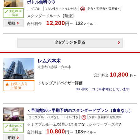
ボトル無料◇◇
ダブル
バス付き・トイレ付き
夕食× 翌朝食× 翌昼食×
比較BOX
に追加
スタンダードルーム【禁煙】
12,200
122
円～
明細
合計料金
マイル～
全6プランを見る
レム六本木
東京都
赤坂・六本木
10,800
合計料金
円～
トリップアドバイザー評価
お気に入り
に追加
305件の口コミを参考にしています
＜早期割90＞早期予約のスタンダードプラン（食事なし）
セミダブル
バスなし・トイレ付き
夕食× 翌朝食× 翌昼食×
セミダブルルーム/禁煙/バスタブなしシャワーブース付き
比較BOX
に追加
10,800
108
円～
合計料金
マイル～
明細