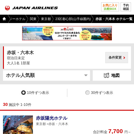
お気に入り
予約
比較BOX
確認
国内
ALイージーホテル
関東
東京都
23区都心部(山手線圏内)
赤坂・六本木 ホテル一覧
ツア
ー
TOP
赤坂・六本木
条件変更
宿泊日未定
大人1名 1部屋
地図
10件ずつ表示
30件ずつ表示
30
施設中 1-10件
赤坂陽光ホテル
東京都
赤坂・六本木
7,700
合計料金
円～