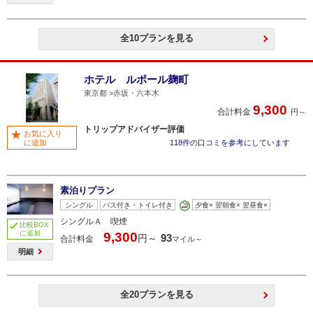
全10プランを見る
ホテル ルポール麹町
東京都
赤坂・六本木
9,300
合計料金
円～
トリップアドバイザー評価
お気に入り
に追加
118件の口コミを参考にしています
素泊りプラン
シングル
バス付き・トイレ付き
夕食× 翌朝食× 翌昼食×
シングルＡ 喫煙
比較BOX
に追加
9,300
93
円～
合計料金
マイル～
明細
全20プランを見る