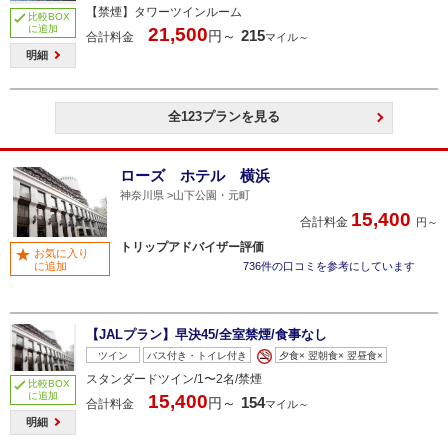
【禁煙】タワーツインルーム
比較BOX
に追加
21,500
215
円～
合計料金
マイル～
明細
全123プランを見る
ローズ ホテル 横浜
神奈川県
山下公園・元町
15,400
合計料金
円～
トリップアドバイザー評価
お気に入り
に追加
736件の口コミを参考にしています
【JALプラン】早決45/全室禁煙/食事なし
ツイン
バス付き・トイレ付き
夕食× 翌朝食× 翌昼食×
スタンダードツイン/1〜2名/禁煙
比較BOX
に追加
15,400
154
円～
合計料金
マイル～
明細