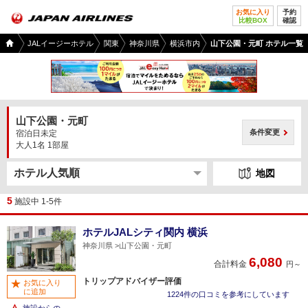
お気に入り
予約
比較BOX
確認
国内
JALイージーホテル
関東
神奈川県
横浜市内
山下公園・元町 ホテル一覧
ツア
ー
TOP
山下公園・元町
条件変更
宿泊日未定
大人1名 1部屋
地図
5
施設中 1-5件
ホテルJALシティ関内 横浜
神奈川県
山下公園・元町
6,080
合計料金
円～
トリップアドバイザー評価
お気に入り
に追加
1224件の口コミを参考にしています