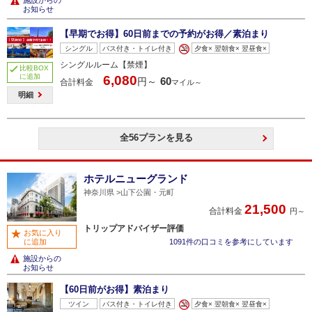
施設からの
お知らせ
【早期でお得】60日前までの予約がお得／素泊まり
シングル
バス付き・トイレ付き
夕食× 翌朝食× 翌昼食×
シングルルーム【禁煙】
比較BOX
に追加
6,080
60
円～
合計料金
マイル～
明細
全56プランを見る
ホテルニューグランド
神奈川県
山下公園・元町
21,500
合計料金
円～
トリップアドバイザー評価
お気に入り
に追加
1091件の口コミを参考にしています
施設からの
お知らせ
【60日前がお得】素泊まり
ツイン
バス付き・トイレ付き
夕食× 翌朝食× 翌昼食×