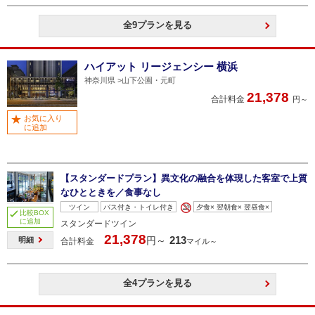
全9プランを見る
ハイアット リージェンシー 横浜
神奈川県
山下公園・元町
21,378
合計料金
円～
お気に入り
に追加
【スタンダードプラン】異文化の融合を体現した客室で上質
なひとときを／食事なし
ツイン
バス付き・トイレ付き
夕食× 翌朝食× 翌昼食×
比較BOX
に追加
スタンダードツイン
21,378
213
円～
明細
合計料金
マイル～
全4プランを見る