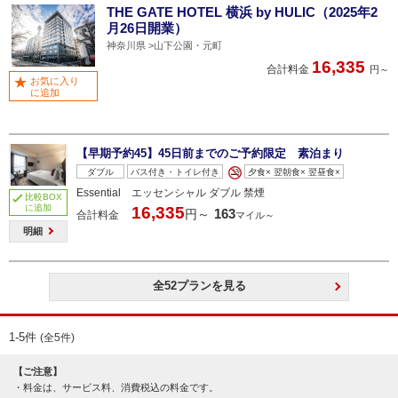
THE GATE HOTEL 横浜 by HULIC（2025年2
月26日開業）
神奈川県
山下公園・元町
16,335
合計料金
円～
お気に入り
に追加
【早期予約45】45日前までのご予約限定 素泊まり
ダブル
バス付き・トイレ付き
夕食× 翌朝食× 翌昼食×
Essential エッセンシャル ダブル 禁煙
比較BOX
に追加
16,335
163
円～
合計料金
マイル～
明細
全52プランを見る
1-5件
(全5件)
【ご注意】
料金は、サービス料、消費税込の料金です。