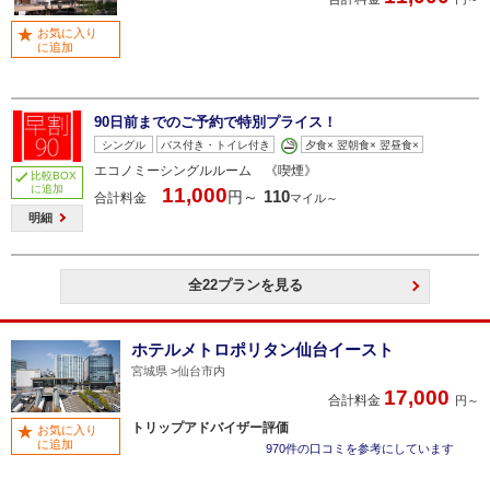
お気に入り
に追加
90日前までのご予約で特別プライス！
シングル
バス付き・トイレ付き
夕食× 翌朝食× 翌昼食×
エコノミーシングルルーム 《喫煙》
比較BOX
に追加
11,000
110
円～
合計料金
マイル～
明細
全22プランを見る
ホテルメトロポリタン仙台イースト
宮城県
仙台市内
17,000
合計料金
円～
トリップアドバイザー評価
お気に入り
に追加
970件の口コミを参考にしています