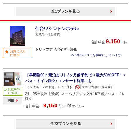
全1プランを見る
仙台ワシントンホテル
宮城県
仙台市内
9,150
合計料金
円～
トリップアドバイザー評価
お気に入り
に追加
273件の口コミを参考にしています
［早期割60：素泊まり］2ヶ月前予約で＜最大50％OFF！＞
バス・トイレ独立♪コンサート利用にも
シングル
バス付き・トイレ付き
夕食× 翌朝食× 翌昼食×
比較BOX
に追加
24・25年改装【禁煙】スーペリアシングル18平米／バストイレ
独立
明細
9,150
91
円～
合計料金
マイル～
全72プランを見る