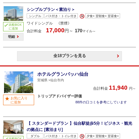
シンプルプラン＜素泊り＞
シングル
バス付き・トイレ付き
夕食× 翌朝食× 翌昼食×
ワイドシングル 《禁煙》
比較BOX
に追加
17,000
170
円～
合計料金
マイル～
明細
全18プランを見る
ホテルグランバッハ仙台
宮城県
仙台市内
11,940
合計料金
円～
トリップアドバイザー評価
お気に入り
に追加
88件の口コミを参考にしています
【 スタンダードプラン 】仙台駅徒歩5分！ビジネス・観光
の拠点に [素泊まり]
ダブル
バス付き・トイレ付き
夕食× 翌朝食× 翌昼食×
比較BOX