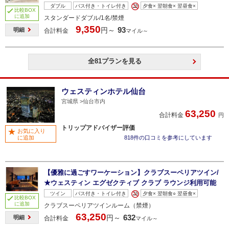
ダブル
バス付き・トイレ付き
夕食× 翌朝食× 翌昼食×
比較BOX
に追加
スタンダードダブル/1名/禁煙
9,350
93
円～
明細
合計料金
マイル～
全81プランを見る
ウェスティンホテル仙台
宮城県
仙台市内
63,250
合計料金
円
トリップアドバイザー評価
お気に入り
に追加
818件の口コミを参考にしています
【優雅に過ごすワーケーション】クラブスーペリアツイン/
★ウェスティン エグゼクティブ クラブ ラウンジ利用可能
ツイン
バス付き・トイレ付き
夕食× 翌朝食○ 翌昼食×
比較BOX
に追加
クラブスーペリアツインルーム（禁煙）
63,250
632
円～
明細
合計料金
マイル～