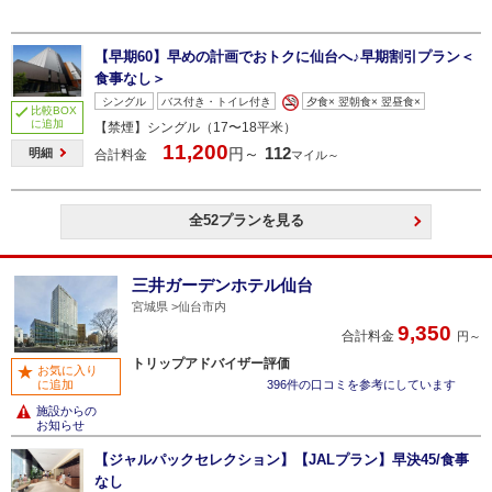
【早期60】早めの計画でおトクに仙台へ♪早期割引プラン＜
食事なし＞
シングル
バス付き・トイレ付き
夕食× 翌朝食× 翌昼食×
比較BOX
に追加
【禁煙】シングル（17〜18平米）
11,200
112
円～
明細
合計料金
マイル～
全52プランを見る
三井ガーデンホテル仙台
宮城県
仙台市内
9,350
合計料金
円～
トリップアドバイザー評価
お気に入り
に追加
396件の口コミを参考にしています
施設からの
お知らせ
【ジャルパックセレクション】【JALプラン】早決45/食事
なし