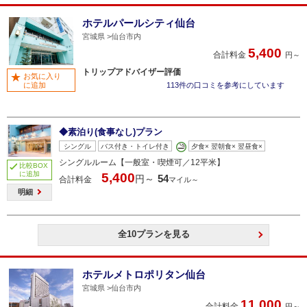
ホテルパールシティ仙台
宮城県
仙台市内
5,400
合計料金
円～
トリップアドバイザー評価
お気に入り
に追加
113件の口コミを参考にしています
◆素泊り(食事なし)プラン
シングル
バス付き・トイレ付き
夕食× 翌朝食× 翌昼食×
シングルルーム【一般室・喫煙可／12平米】
比較BOX
に追加
5,400
54
円～
合計料金
マイル～
明細
全10プランを見る
ホテルメトロポリタン仙台
宮城県
仙台市内
11,000
合計料金
円～