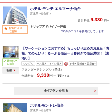
ホテル モンテ エルマーナ仙台
宮城県
仙台市内
9,330
合計料金
円～
トリップアドバイザー評価
お気に入り
に追加
596件の口コミを参考にしています
【ワーケーションにおすすめ】ちょっぴり広めのお風呂「青
根」でのんびり！るーぷる仙台一日券付きで仙台満喫！【素
泊り】
比較BOX
に追加
シングル
バス付き・トイレ付き
夕食× 翌朝食× 翌昼食×
スタンダードシングル（禁煙）
明細
9,330
93
円～
合計料金
マイル～
全4プランを見る
ホテルモントレ仙台
宮城県
仙台市内