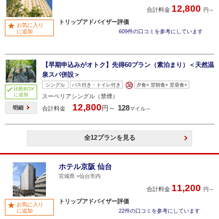
12,800
合計料金
円～
トリップアドバイザー評価
お気に入り
に追加
609件の口コミを参考にしています
【早期申込みがオトク】先得60プラン（素泊まり）＜天然温
泉スパ併設＞
シングル
バス付き・トイレ付き
夕食× 翌朝食× 翌昼食×
比較BOX
に追加
スーペリアシングル（禁煙）
12,800
128
円～
明細
合計料金
マイル～
全12プランを見る
ホテル京阪 仙台
宮城県
仙台市内
11,200
合計料金
円～
トリップアドバイザー評価
お気に入り
に追加
22件の口コミを参考にしています