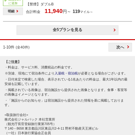
に追加
【禁煙】ダブルB
11,940
119
円～
明細
合計料金
マイル～
全5プランを見る
1-10件
次へ
(全40件)
【ご注意】
料金は、サービス料、消費税込の料金です。
別途、現地にて宿泊条件により
入湯税・宿泊税
が必要となる場合がございます。
日付未定で検索した場合、表示されている1名あたりの料金は、最大1年以内の最
安値を記載しています。
掲載されている画像は、宿泊施設から提供された画像となります。食事・客室等
の画像はイメージとなります。
「施設からのお知らせ」は宿泊施設から提供された情報を基に掲載しておりま
す。
<取扱旅行会社>
株式会社ジャルパック 本社営業所
（観光庁長官登録旅行業第705号）
〒140－8658 東京都品川区東品川2-4-11 野村不動産天王洲ビル
（一社）日本旅行業協会正会員