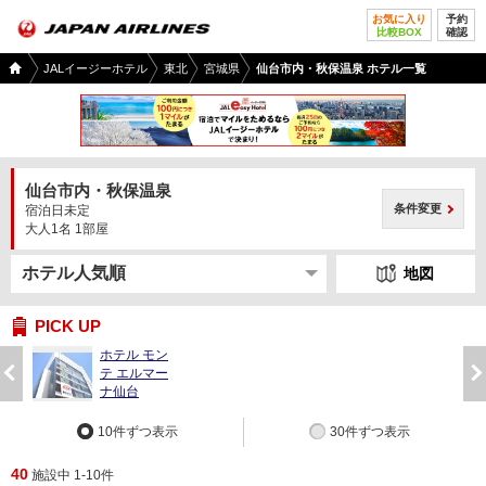
お気に入り
予約
比較BOX
確認
国内
JALイージーホテル
東北
宮城県
仙台市内・秋保温泉 ホテル一覧
ツア
ー
TOP
仙台市内・秋保温泉
条件変更
宿泊日未定
大人1名 1部屋
地図
PICK UP
ホテル モン
前
次
テ エルマー
へ
へ
ナ仙台
10件ずつ表示
30件ずつ表示
40
施設中 1-10件