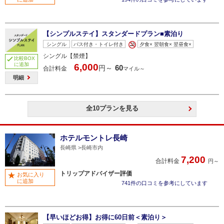
【シンプルステイ】スタンダードプラン■素泊り
シングル
バス付き・トイレ付き
夕食× 翌朝食× 翌昼食×
シングル【禁煙】
比較BOX
に追加
6,000
60
円～
合計料金
マイル～
明細
全10プランを見る
ホテルモントレ長崎
長崎県
長崎市内
7,200
合計料金
円～
トリップアドバイザー評価
お気に入り
に追加
741件の口コミを参考にしています
【早いほどお得】お得に60日前＜素泊り＞