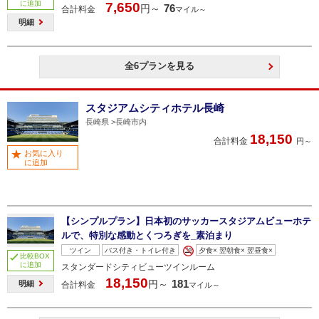
に追加
7,650
76
円～
合計料金
マイル～
明細
全6プランを見る
スタジアムシティホテル長崎
長崎県
長崎市内
18,150
合計料金
円～
お気に入り
に追加
【シンプルプラン】日本初のサッカースタジアムビューホテ
ルで、特別な感動とくつろぎを_素泊まり
ツイン
バス付き・トイレ付き
夕食× 翌朝食× 翌昼食×
比較BOX
に追加
スタンダードシティビューツインルーム
18,150
181
円～
明細
合計料金
マイル～