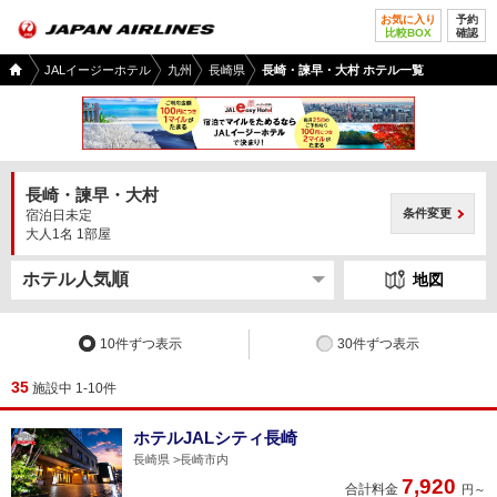
お気に入り
予約
比較BOX
確認
国内
JALイージーホテル
九州
長崎県
長崎・諫早・大村 ホテル一覧
ツア
ー
TOP
長崎・諫早・大村
条件変更
宿泊日未定
大人1名 1部屋
地図
10件ずつ表示
30件ずつ表示
35
施設中 1-10件
ホテルJALシティ長崎
長崎県
長崎市内
7,920
合計料金
円～