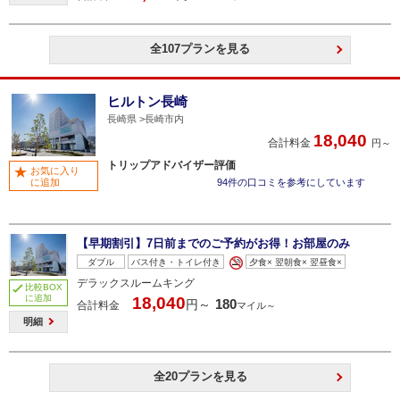
全107プランを見る
ヒルトン長崎
長崎県
長崎市内
18,040
合計料金
円～
トリップアドバイザー評価
お気に入り
に追加
94件の口コミを参考にしています
【早期割引】7日前までのご予約がお得！お部屋のみ
ダブル
バス付き・トイレ付き
夕食× 翌朝食× 翌昼食×
デラックスルームキング
比較BOX
に追加
18,040
180
円～
合計料金
マイル～
明細
全20プランを見る