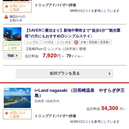
トリップアドバイザー評価
お気に入り
に追加
684件の口コミを参考にしています
施設からの
お知らせ
【SAVER◇素泊まり】新地中華街まで“徒歩1分”“観光重
視”の方にもおすすめ◎シンプルステイ♪
シングル
バス付き・トイレ付き
夕食× 翌朝食× 翌昼食×
比較BOX
に追加
【長崎Plus+】シングル［16平米］禁煙
7,920
79
円～
明細
合計料金
マイル～
全20プランを見る
i+Land nagasaki （旧長崎温泉 やすらぎ伊王
島）
長崎県
長崎市内
34,300
合計料金
円～
お気に入り
トリップアドバイザー評価
に追加
424件の口コミを参考にしています