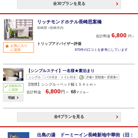
全30プランを見る
リッチモンドホテル長崎思案橋
長崎県
長崎市内
6,800
合計料金
円～
トリップアドバイザー評価
お気に入り
に追加
870件の口コミを参考にしています
【シンプルステイ】一名様★素泊まり
シングル
バス付き・トイレ付き
夕食× 翌朝食× 翌昼食×
【喫煙】シングル＜ベッド幅１５４ｃｍ＞
比較BOX
に追加
6,800
68
円～
合計料金
マイル～
明細
全4プランを見る
出島の湯 ドーミーイン長崎新地中華街（旧：