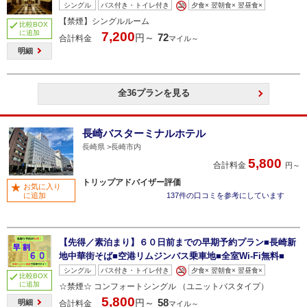
シングル
バス付き・トイレ付き
夕食× 翌朝食× 翌昼食×
【禁煙】シングルルーム
比較BOX
に追加
7,200
72
円～
合計料金
マイル～
明細
全36プランを見る
長崎バスターミナルホテル
長崎県
長崎市内
5,800
合計料金
円～
トリップアドバイザー評価
お気に入り
に追加
137件の口コミを参考にしています
【先得／素泊まり】６０日前までの早期予約プラン■長崎新
地中華街そば■空港リムジンバス乗車地■全室Wi-Fi無料■
シングル
バス付き・トイレ付き
夕食× 翌朝食× 翌昼食×
比較BOX
に追加
☆禁煙☆ コンフォートシングル （ユニットバスタイプ）
5,800
58
円～
明細
合計料金
マイル～