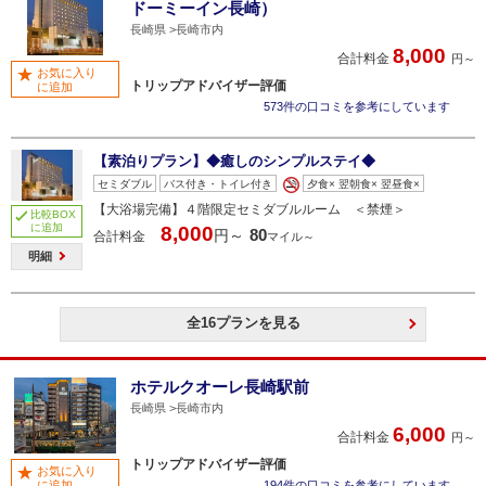
ドーミーイン長崎）
長崎県
長崎市内
8,000
合計料金
円～
お気に入り
トリップアドバイザー評価
に追加
573件の口コミを参考にしています
【素泊りプラン】◆癒しのシンプルステイ◆
セミダブル
バス付き・トイレ付き
夕食× 翌朝食× 翌昼食×
【大浴場完備】４階限定セミダブルルーム ＜禁煙＞
比較BOX
に追加
8,000
80
円～
合計料金
マイル～
明細
全16プランを見る
ホテルクオーレ長崎駅前
長崎県
長崎市内
6,000
合計料金
円～
トリップアドバイザー評価
お気に入り
に追加
194件の口コミを参考にしています