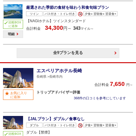
厳選された季節の食材を味わう和食旬味プラン
ツイン
バス付き・トイレ付き
夕食○ 翌朝食○ 翌昼食×
【NAGIホテル】ツインスタンダード
比較BOX
に追加
34,300
343
円～
合計料金
マイル～
明細
全9プランを見る
エスペリアホテル長崎
長崎県
長崎市内
7,650
合計料金
円～
トリップアドバイザー評価
お気に入り
に追加
368件の口コミを参考にしています
【JALプラン】ダブル／食事なし
ダブル
バス付き・トイレ付き
夕食× 翌朝食× 翌昼食×
ダブル【禁煙】
比較BOX