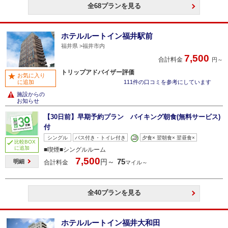
全68プランを見る
ホテルルートイン福井駅前
福井県
福井市内
7,500
合計料金
円～
トリップアドバイザー評価
お気に入り
に追加
111件の口コミを参考にしています
施設からの
お知らせ
【30日前】早期予約プラン バイキング朝食(無料サービス)
付
シングル
バス付き・トイレ付き
夕食× 翌朝食× 翌昼食×
比較BOX
に追加
■喫煙■シングルルーム
7,500
75
円～
明細
合計料金
マイル～
全40プランを見る
ホテルルートイン福井大和田