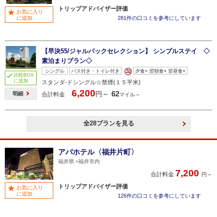
トリップアドバイザー評価
お気に入り
に追加
281件の口コミを参考にしています
【早決55/ジャルパックセレクション】 シンプルステイ ◇
素泊まりプラン◇
シングル
バス付き・トイレ付き
夕食× 翌朝食× 翌昼食×
比較BOX
に追加
スタンダ‐ドシングル☆禁煙(１５平米)
6,200
62
円～
明細
合計料金
マイル～
全28プランを見る
アパホテル〈福井片町〉
福井県
福井市内
7,200
合計料金
円～
トリップアドバイザー評価
お気に入り
に追加
126件の口コミを参考にしています