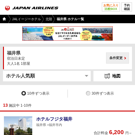
お気に入り
予約
比較BOX
確認
国内
JALイージーホテル
北陸
福井県 ホテル一覧
ツア
ー
TOP
福井県
条件変更
宿泊日未定
大人1名 1部屋
地図
10件ずつ表示
30件ずつ表示
13
施設中 1-10件
ホテルフジタ福井
福井県
福井市内
6,200
合計料金
円～