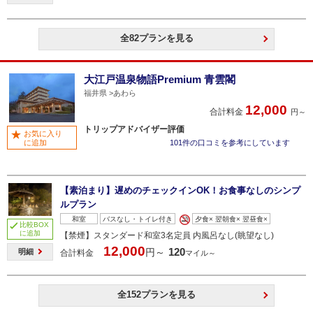
全82プランを見る
大江戸温泉物語Premium 青雲閣
福井県
あわら
12,000
合計料金
円～
トリップアドバイザー評価
お気に入り
に追加
101件の口コミを参考にしています
【素泊まり】遅めのチェックインOK！お食事なしのシンプ
ルプラン
和室
バスなし・トイレ付き
夕食× 翌朝食× 翌昼食×
比較BOX
に追加
【禁煙】スタンダード和室3名定員 内風呂なし(眺望なし)
12,000
120
円～
明細
合計料金
マイル～
全152プランを見る