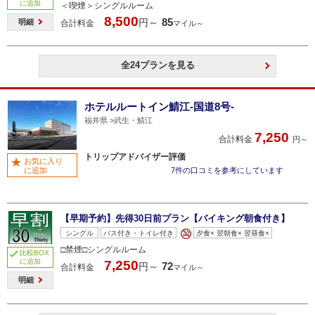
に追加
＜喫煙＞シングルルーム
8,500
85
円～
明細
合計料金
マイル～
全24プランを見る
ホテルルートイン鯖江-国道8号-
福井県
武生・鯖江
7,250
合計料金
円～
トリップアドバイザー評価
お気に入り
に追加
7件の口コミを参考にしています
【早期予約】先得30日前プラン【バイキング朝食付き】
シングル
バス付き・トイレ付き
夕食× 翌朝食× 翌昼食×
□禁煙□シングルルーム
比較BOX
に追加
7,250
72
円～
合計料金
マイル～
明細