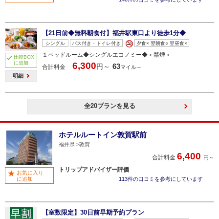
【21日前◆無料朝食付】福井駅東口より徒歩1分◆
シングル
バス付き・トイレ付き
夕食× 翌朝食○ 翌昼食×
１ベッドルーム◆シングルエコノミー◆＜禁煙＞
比較BOX
に追加
6,300
63
円～
合計料金
マイル～
明細
全20プランを見る
ホテルルートイン敦賀駅前
福井県
敦賀
6,400
合計料金
円～
トリップアドバイザー評価
お気に入り
に追加
113件の口コミを参考にしています
【室数限定】30日前早期予約プラン