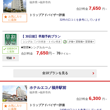
福井県
福井市内
7,650
合計料金
円～
トリップアドバイザー評価
お気に入り
に追加
32件の口コミを参考にしています
【 30日前】早期予約プラン
シングル
バス付き・トイレ付き
夕食× 翌朝食× 翌昼食×
■喫煙■シングルルーム
比較BOX
に追加
7,650
76
円～
合計料金
マイル～
明細
全18プランを見る
ホテルエコノ福井駅前
福井県
福井市内
6,300
合計料金
円～
トリップアドバイザー評価
お気に入り
に追加
140件の口コミを参考にしています