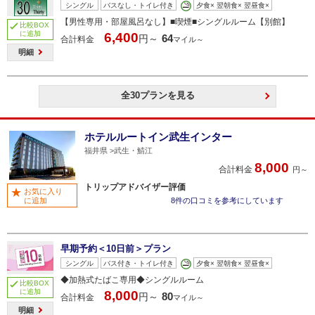
シングル
バスなし・トイレ付き
夕食× 翌朝食× 翌昼食×
【男性専用・部屋風呂なし】■喫煙■シングルルーム【別館】
比較BOX
に追加
6,400
64
円～
合計料金
マイル～
明細
全30プランを見る
ホテルルートイン武生インター
福井県
武生・鯖江
8,000
合計料金
円～
トリップアドバイザー評価
お気に入り
に追加
8件の口コミを参考にしています
早期予約＜10日前＞プラン
シングル
バス付き・トイレ付き
夕食× 翌朝食× 翌昼食×
◆加熱式たばこ専用◆シングルルーム
比較BOX
に追加
8,000
80
円～
合計料金
マイル～
明細