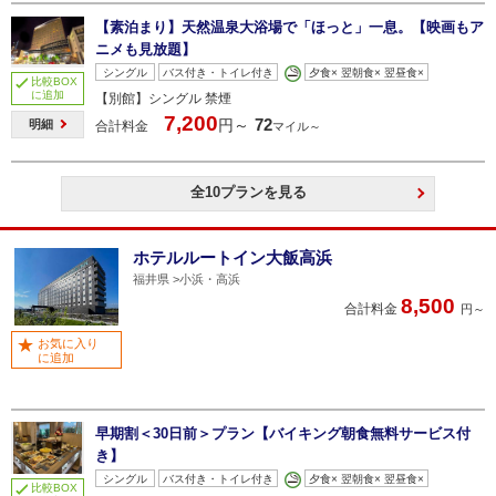
【素泊まり】天然温泉大浴場で「ほっと」一息。【映画もア
ニメも見放題】
シングル
バス付き・トイレ付き
夕食× 翌朝食× 翌昼食×
比較BOX
に追加
【別館】シングル 禁煙
7,200
72
円～
明細
合計料金
マイル～
全10プランを見る
ホテルルートイン大飯高浜
福井県
小浜・高浜
8,500
合計料金
円～
お気に入り
に追加
早期割＜30日前＞プラン【バイキング朝食無料サービス付
き】
シングル
バス付き・トイレ付き
夕食× 翌朝食× 翌昼食×
比較BOX