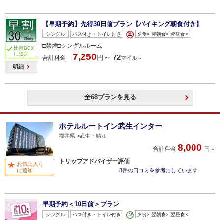
【早期予約】先得30日前プラン【バイキング朝食付き】
シングル
バス付き・トイレ付き
夕食× 翌朝食× 翌昼食×
□禁煙□シングルルーム
比較BOX
に追加
7,250
72
円～
合計料金
マイル～
明細
全68プランを見る
ホテルルートイン武生インター
福井県
武生・鯖江
8,000
合計料金
円～
トリップアドバイザー評価
お気に入り
に追加
8件の口コミを参考にしています
早期予約＜10日前＞プラン
シングル
バス付き・トイレ付き
夕食× 翌朝食× 翌昼食×