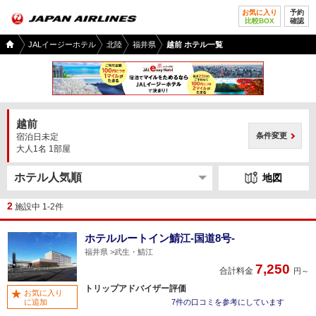
お気に入り
予約
比較BOX
確認
国内
JALイージーホテル
北陸
福井県
越前 ホテル一覧
ツア
ー
TOP
越前
条件変更
宿泊日未定
大人1名 1部屋
地図
2
施設中 1-2件
ホテルルートイン鯖江-国道8号-
福井県
武生・鯖江
7,250
合計料金
円～
トリップアドバイザー評価
お気に入り
に追加
7件の口コミを参考にしています