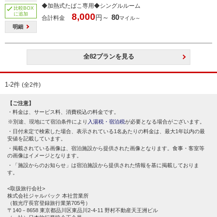
◆加熱式たばこ専用◆シングルルーム
比較BOX
に追加
8,000
80
円～
合計料金
マイル～
明細
全82プランを見る
1-2件
(全2件)
【ご注意】
料金は、サービス料、消費税込の料金です。
別途、現地にて宿泊条件により
入湯税・宿泊税
が必要となる場合がございます。
日付未定で検索した場合、表示されている1名あたりの料金は、最大1年以内の最
安値を記載しています。
掲載されている画像は、宿泊施設から提供された画像となります。食事・客室等
の画像はイメージとなります。
「施設からのお知らせ」は宿泊施設から提供された情報を基に掲載しておりま
す。
<取扱旅行会社>
株式会社ジャルパック 本社営業所
（観光庁長官登録旅行業第705号）
〒140－8658 東京都品川区東品川2-4-11 野村不動産天王洲ビル