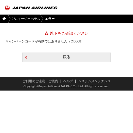
国内
JALイージーホテル
エラー
ツア
ー
TOP
以下をご確認ください
キャンペーンコードが有効ではありません（OD008）
戻る
ご利用のご注意・ご案内
ヘルプ
システムメンテナンス
Copyright©Japan Airlines.&JALPAK Co.,Ltd. All rights reserved.