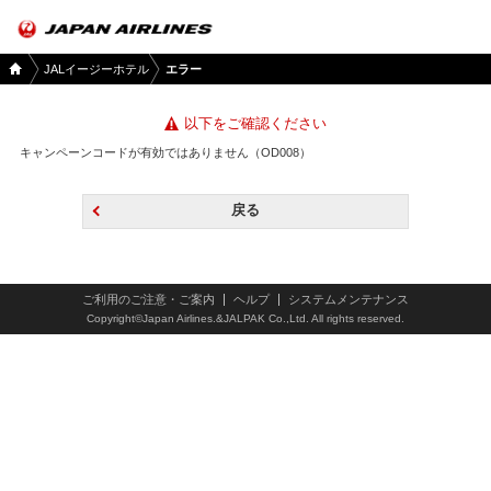
国内
JALイージーホテル
エラー
ツア
ー
TOP
以下をご確認ください
キャンペーンコードが有効ではありません（OD008）
戻る
ご利用のご注意・ご案内
ヘルプ
システムメンテナンス
Copyright©Japan Airlines.&JALPAK Co.,Ltd. All rights reserved.