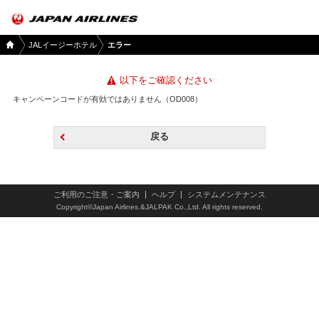
国内
JALイージーホテル
エラー
ツア
ー
TOP
以下をご確認ください
キャンペーンコードが有効ではありません（OD008）
戻る
ご利用のご注意・ご案内
ヘルプ
システムメンテナンス
Copyright©Japan Airlines.&JALPAK Co.,Ltd. All rights reserved.