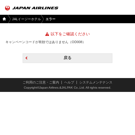
国内
JALイージーホテル
エラー
ツア
ー
TOP
以下をご確認ください
キャンペーンコードが有効ではありません（OD008）
戻る
ご利用のご注意・ご案内
ヘルプ
システムメンテナンス
Copyright©Japan Airlines.&JALPAK Co.,Ltd. All rights reserved.