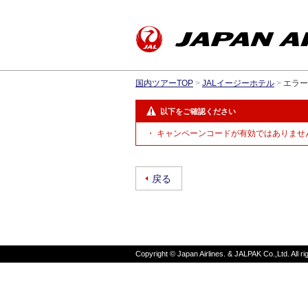
国内ツアーTOP
>
JALイージーホテル
>
エラー
以下をご確認ください
キャンペーンコードが有効ではありません
戻る
Copyright © Japan Airlines. & JALPAK Co.,Ltd. All ri