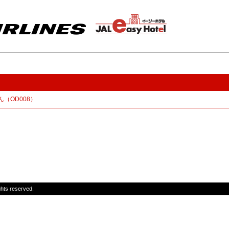
（OD008）
ghts reserved.