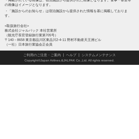
の画像はイメージとなります。
「施設からのお知らせ」は宿泊施設から提供された情報を基に掲載しておりま
す。
<取扱旅行会社>
株式会社ジャルパック 本社営業所
（観光庁長官登録旅行業第705号）
〒140－8658 東京都品川区東品川2-4-11 野村不動産天王洲ビル
（一社）日本旅行業協会正会員
ご利用のご注意・ご案内
ヘルプ
システムメンテナンス
Copyright©Japan Airlines.&JALPAK Co.,Ltd. All rights reserved.