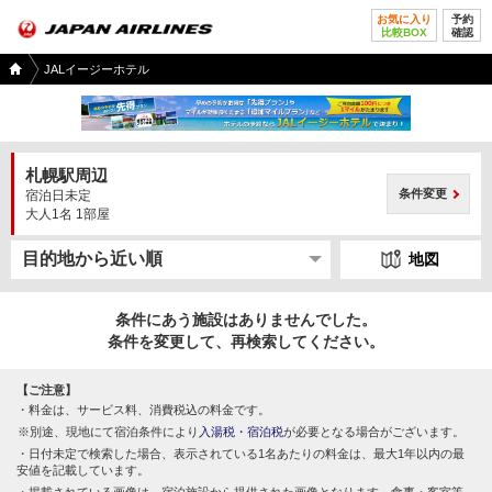
お気に入り
予約
比較BOX
確認
国内
JALイージーホテル
ツア
ー
TOP
札幌駅周辺
条件変更
宿泊日未定
大人1名 1部屋
地図
条件にあう施設はありませんでした。
条件を変更して、再検索してください。
【ご注意】
料金は、サービス料、消費税込の料金です。
別途、現地にて宿泊条件により
入湯税・宿泊税
が必要となる場合がございます。
日付未定で検索した場合、表示されている1名あたりの料金は、最大1年以内の最
安値を記載しています。
掲載されている画像は、宿泊施設から提供された画像となります。食事・客室等