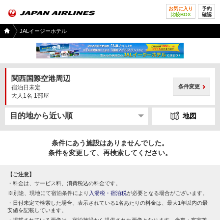
お気に入り
予約
比較BOX
確認
国内
JALイージーホテル
ツア
ー
TOP
関西国際空港周辺
条件変更
宿泊日未定
大人1名 1部屋
地図
条件にあう施設はありませんでした。
条件を変更して、再検索してください。
【ご注意】
料金は、サービス料、消費税込の料金です。
別途、現地にて宿泊条件により
入湯税・宿泊税
が必要となる場合がございます。
日付未定で検索した場合、表示されている1名あたりの料金は、最大1年以内の最
安値を記載しています。
掲載されている画像は、宿泊施設から提供された画像となります。食事・客室等