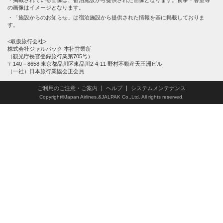
の画像はイメージとなります。
「施設からのお知らせ」は宿泊施設から提供された情報を基に掲載しておりま
す。
<取扱旅行会社>
株式会社ジャルパック 本社営業所
（観光庁長官登録旅行業第705号）
〒140－8658 東京都品川区東品川2-4-11 野村不動産天王洲ビル
（一社）日本旅行業協会正会員
ご利用のご注意・ご案内
ヘルプ
システムメンテナンス
Copyright©Japan Airlines.&JALPAK Co.,Ltd. All rights reserved.