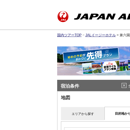
国内ツアーTOP
>
JALイージーホテル
> 兼六
宿泊条件
地図
目的地か
エリアから探す