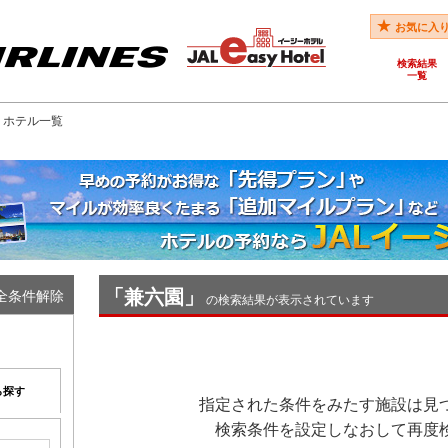
お気に入
検索結果
一覧
園 ホテル一覧
「兼六園」
全条件解除
の検索結果が表示されています
ら探す
指定された条件をみたす施設は見
検索条件を設定しなおして再度