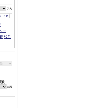
以内
海
近畿
駅
リー
駅
浅草
屋数
部屋