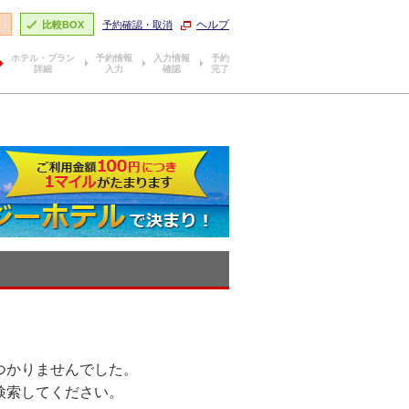
ヘルプ
り
比較BOX
予約確認・取消
ホテル・プラン
予約情報
入力情報
予約
詳細
入力
確認
完了
つかりませんでした。
検索してください。