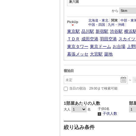
から
北海道・東北
関東
中部・東
PickUp
中国・四国
九州・沖縄
東京駅
品川駅
新宿駅
渋谷駅
横浜
ＴＤＲ
成田空港
羽田空港
スカイツ
東京タワー
東京ドーム
お台場
上野
幕張メッセ
大宮駅
築地
宿泊日
～
当日の宿泊 29:00まで検索可能
1部屋あたりの人数
部
子供
0
名
大人
名
子供人数
絞り込み条件