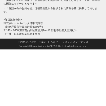
の画像はイメージとなります。
「施設からのお知らせ」は宿泊施設から提供された情報を基に掲載しておりま
す。
<取扱旅行会社>
株式会社ジャルパック 本社営業所
（観光庁長官登録旅行業第705号）
〒140－8658 東京都品川区東品川2-4-11 野村不動産天王洲ビル
（一社）日本旅行業協会正会員
ご利用のご注意・ご案内
ヘルプ
システムメンテナンス
Copyright©Japan Airlines.&JALPAK Co.,Ltd. All rights reserved.