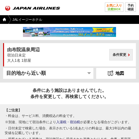
お気に入り
予約
比較BOX
確認
国内
JALイージーホテル
ツア
ー
TOP
由布院温泉周辺
条件変更
宿泊日未定
大人1名 1部屋
地図
条件にあう施設はありませんでした。
条件を変更して、再検索してください。
【ご注意】
料金は、サービス料、消費税込の料金です。
別途、現地にて宿泊条件により
入湯税・宿泊税
が必要となる場合がございます。
日付未定で検索した場合、表示されている1名あたりの料金は、最大1年以内の最
安値を記載しています。
掲載されている画像は、宿泊施設から提供された画像となります。食事・客室等