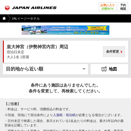
お気に入り
予約
比較BOX
確認
国内
JALイージーホテル
ツア
ー
TOP
皇大神宮（伊勢神宮内宮）周辺
条件変更
宿泊日未定
大人1名 1部屋
地図
条件にあう施設はありませんでした。
条件を変更して、再検索してください。
【ご注意】
料金は、サービス料、消費税込の料金です。
別途、現地にて宿泊条件により
入湯税・宿泊税
が必要となる場合がございます。
日付未定で検索した場合、表示されている1名あたりの料金は、最大1年以内の最
安値を記載しています。
掲載されている画像は、宿泊施設から提供された画像となります。食事・客室等