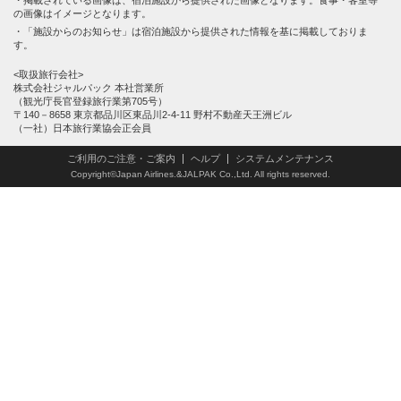
の画像はイメージとなります。
「施設からのお知らせ」は宿泊施設から提供された情報を基に掲載しておりま
す。
<取扱旅行会社>
株式会社ジャルパック 本社営業所
（観光庁長官登録旅行業第705号）
〒140－8658 東京都品川区東品川2-4-11 野村不動産天王洲ビル
（一社）日本旅行業協会正会員
ご利用のご注意・ご案内
ヘルプ
システムメンテナンス
Copyright©Japan Airlines.&JALPAK Co.,Ltd. All rights reserved.