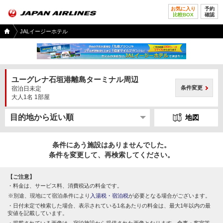
お気に入り
予約
比較BOX
確認
国内
JALイージーホテル
ツア
ー
TOP
ユーグレナ石垣港離島ターミナル周辺
条件変更
宿泊日未定
大人1名 1部屋
地図
条件にあう施設はありませんでした。
条件を変更して、再検索してください。
【ご注意】
料金は、サービス料、消費税込の料金です。
別途、現地にて宿泊条件により
入湯税・宿泊税
が必要となる場合がございます。
日付未定で検索した場合、表示されている1名あたりの料金は、最大1年以内の最
安値を記載しています。
掲載されている画像は、宿泊施設から提供された画像となります。食事・客室等