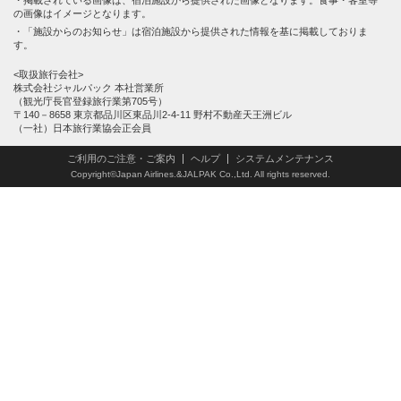
の画像はイメージとなります。
「施設からのお知らせ」は宿泊施設から提供された情報を基に掲載しておりま
す。
<取扱旅行会社>
株式会社ジャルパック 本社営業所
（観光庁長官登録旅行業第705号）
〒140－8658 東京都品川区東品川2-4-11 野村不動産天王洲ビル
（一社）日本旅行業協会正会員
ご利用のご注意・ご案内
ヘルプ
システムメンテナンス
Copyright©Japan Airlines.&JALPAK Co.,Ltd. All rights reserved.