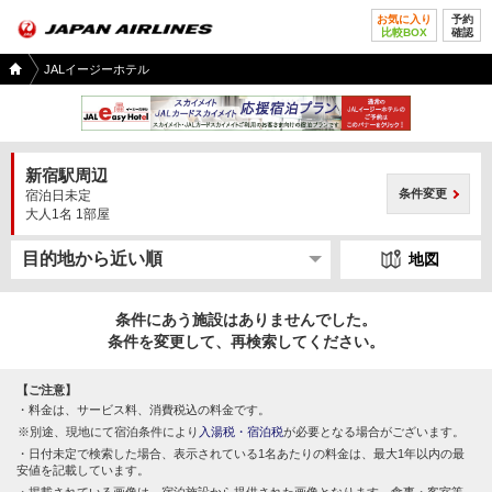
お気に入り
予約
比較BOX
確認
国内
JALイージーホテル
ツア
ー
TOP
新宿駅周辺
条件変更
宿泊日未定
大人1名 1部屋
地図
条件にあう施設はありませんでした。
条件を変更して、再検索してください。
【ご注意】
料金は、サービス料、消費税込の料金です。
別途、現地にて宿泊条件により
入湯税・宿泊税
が必要となる場合がございます。
日付未定で検索した場合、表示されている1名あたりの料金は、最大1年以内の最
安値を記載しています。
掲載されている画像は、宿泊施設から提供された画像となります。食事・客室等