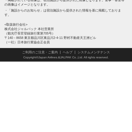
の画像はイメージとなります。
「施設からのお知らせ」は宿泊施設から提供された情報を基に掲載しておりま
す。
<取扱旅行会社>
株式会社ジャルパック 本社営業所
（観光庁長官登録旅行業第705号）
〒140－8658 東京都品川区東品川2-4-11 野村不動産天王洲ビル
（一社）日本旅行業協会正会員
ご利用のご注意・ご案内
ヘルプ
システムメンテナンス
Copyright©Japan Airlines.&JALPAK Co.,Ltd. All rights reserved.