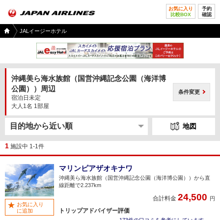
お気に入り
予約
比較BOX
確認
国内
JALイージーホテル
ツア
ー
TOP
沖縄美ら海水族館（国営沖縄記念公園（海洋博
公園））周辺
条件変更
宿泊日未定
大人1名 1部屋
地図
1
施設中 1-1件
マリンピアザオキナワ
沖縄美ら海水族館（国営沖縄記念公園（海洋博公園））から直
線距離で2.237km
24,500
合計料金
円
お気に入り
トリップアドバイザー評価
に追加