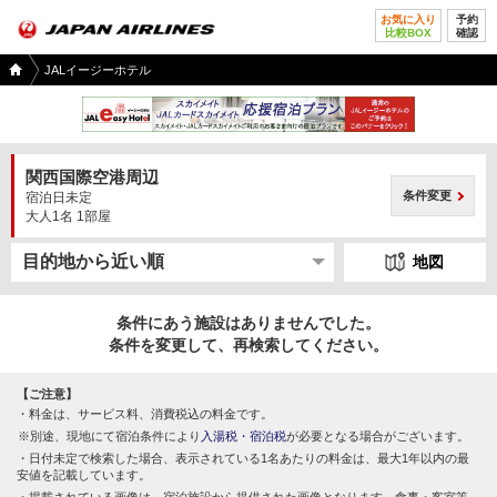
お気に入り
予約
比較BOX
確認
国内
JALイージーホテル
ツア
ー
TOP
関西国際空港周辺
条件変更
宿泊日未定
大人1名 1部屋
地図
条件にあう施設はありませんでした。
条件を変更して、再検索してください。
【ご注意】
料金は、サービス料、消費税込の料金です。
別途、現地にて宿泊条件により
入湯税・宿泊税
が必要となる場合がございます。
日付未定で検索した場合、表示されている1名あたりの料金は、最大1年以内の最
安値を記載しています。
掲載されている画像は、宿泊施設から提供された画像となります。食事・客室等