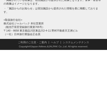
の画像はイメージとなります。
「施設からのお知らせ」は宿泊施設から提供された情報を基に掲載しておりま
す。
<取扱旅行会社>
株式会社ジャルパック 本社営業所
（観光庁長官登録旅行業第705号）
〒140－8658 東京都品川区東品川2-4-11 野村不動産天王洲ビル
（一社）日本旅行業協会正会員
ご利用のご注意・ご案内
ヘルプ
システムメンテナンス
Copyright©Japan Airlines.&JALPAK Co.,Ltd. All rights reserved.