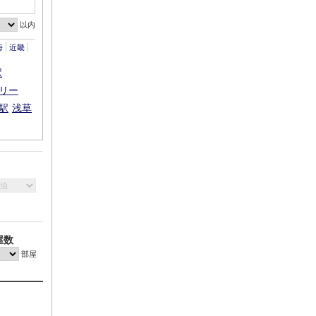
以内
海
近畿
駅
リー
駅
浅草
屋数
部屋