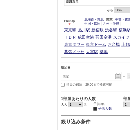
から
北海道・東北
関東
中部・東
PickUp
中国・四国
九州・沖縄
東京駅
品川駅
新宿駅
渋谷駅
横浜
ＴＤＲ
成田空港
羽田空港
スカイツ
東京タワー
東京ドーム
お台場
上野
幕張メッセ
大宮駅
築地
宿泊日
～
当日の宿泊 29:00まで検索可能
1部屋あたりの人数
部
子供
0
名
大人
名
子供人数
絞り込み条件