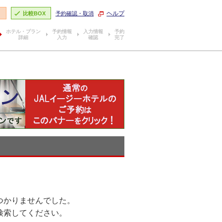
ヘルプ
り
比較BOX
予約確認・取消
ホテル・プラン
予約情報
入力情報
予約
詳細
入力
確認
完了
つかりませんでした。
検索してください。