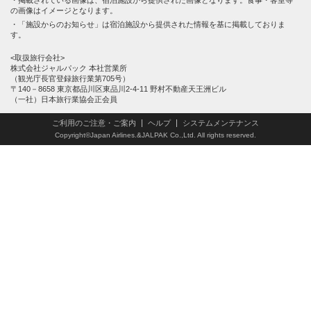
の画像はイメージとなります。
「施設からのお知らせ」は宿泊施設から提供された情報を基に掲載しておりま
す。
<取扱旅行会社>
株式会社ジャルパック 本社営業所
（観光庁長官登録旅行業第705号）
〒140－8658 東京都品川区東品川2-4-11 野村不動産天王洲ビル
（一社）日本旅行業協会正会員
ご利用のご注意・ご案内
ヘルプ
システムメンテナンス
Copyright©Japan Airlines.&JALPAK Co.,Ltd. All rights reserved.