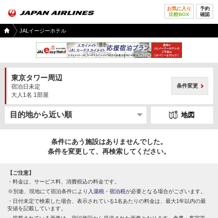
お気に入り
予約
比較BOX
確認
国内
JALイージーホテル
ツア
ー
TOP
東京タワー周辺
条件変更
宿泊日未定
大人1名 1部屋
地図
条件にあう施設はありませんでした。
条件を変更して、再検索してください。
【ご注意】
料金は、サービス料、消費税込の料金です。
別途、現地にて宿泊条件により
入湯税・宿泊税
が必要となる場合がございます。
日付未定で検索した場合、表示されている1名あたりの料金は、最大1年以内の最
安値を記載しています。
掲載されている画像は、宿泊施設から提供された画像となります。食事・客室等